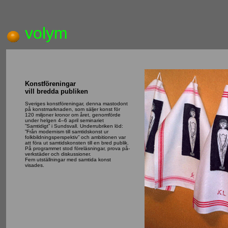
volym
Konstföreningar
vill bredda publiken
Sveriges konstföreningar, denna mastodont
på konstmarknaden, som säljer konst för
120 miljoner kronor om året, genomförde
under helgen 4–6 april seminariet
”Samtidigt” i Sundsvall. Underrubriken löd:
”Från modernism till samtidskonst ur
folkbildningsperspektiv” och ambitionen var
att föra ut samtidskonsten till en bred publik.
På programmet stod föreläsningar, prova på-
verkstäder och diskussioner.
Fem utställningar med samtida konst
visades.