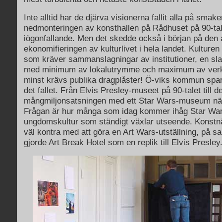
Inte alltid har de djärva visionerna fallit alla på smake
nedmonteringen av konsthallen på Rådhuset på 90-tale
iögonfallande. Men det skedde också i början på den
ekonomifieringen av kulturlivet i hela landet. Kulturen
som kräver sammanslagningar av institutioner, en sl
med minimum av lokalutrymme och maximum av verk
minst krävs publika dragplåster! Ö-viks kommun spara
det fallet. Från Elvis Presley-museet på 90-talet till d
mångmiljonsatsningen med ett Star Wars-museum n
Frågan är hur många som idag kommer ihåg Star War
ungdomskultur som ständigt växlar utseende. Konstnä
väl kontra med att göra en Art Wars-utställning, på 
gjorde Art Break Hotel som en replik till Elvis Presley