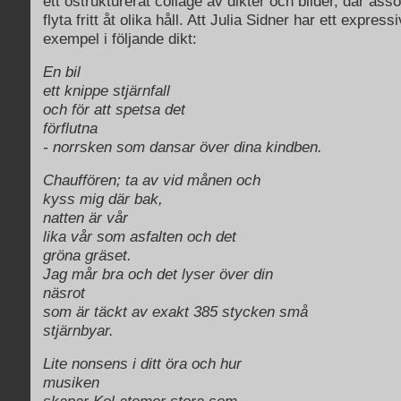
ett ostrukturerat collage av dikter och bilder, där ass
flyta fritt åt olika håll. Att Julia Sidner har ett expressi
exempel i följande dikt:
En bil
ett knippe stjärnfall
och för att spetsa det
förflutna
- norrsken som dansar över dina kindben.
Chauffören; ta av vid månen och
kyss mig där bak,
natten är vår
lika vår som asfalten och det
gröna gräset.
Jag mår bra och det lyser över din
näsrot
som är täckt av exakt 385 stycken små
stjärnbyar.
Lite nonsens i ditt öra och hur
musiken