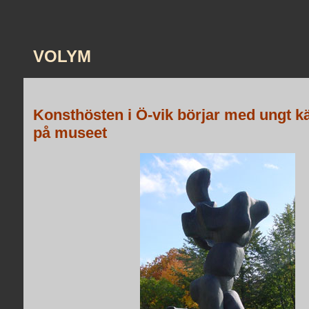
VOLYM
Konsthösten i Ö-vik börjar med ungt k
på museet