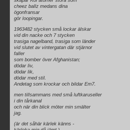
skapar Kol atomer stora som
cheez ballz medans dina
ögonfransar
gör loopingar.
1963482 stycken små lockar älskar
vid din nacke och 7 stycken
trasiga nagelband, trasiga som länder
vid slutet av vintergatan där stjärnor
faller
som bomber över Afghanistan;
dödar liv,
dödar lik,
dödar med stil.
Andetag som krockar och bildar Em7.
men tillsammans med små luftkaruseller
i din tårkanal
och när din blick möter min smälter
jag.
(är det såhär kärlek känns -
kärleka mig då jämt.)