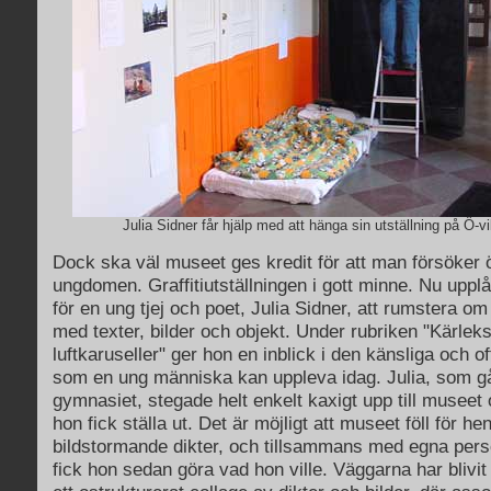
Julia Sidner får hjälp med att hänga sin utställning på Ö
Dock ska väl museet ges kredit för att man försöker 
ungdomen. Graffitiutställningen i gott minne. Nu uppl
för en ung tjej och poet, Julia Sidner, att rumstera om
med texter, bilder och objekt. Under rubriken "Kärlek
luftkaruseller" ger hon en inblick i den känsliga och o
som en ung människa kan uppleva idag. Julia, som gå
gymnasiet, stegade helt enkelt kaxigt upp till museet
hon fick ställa ut. Det är möjligt att museet föll för he
bildstormande dikter, och tillsammans med egna perso
fick hon sedan göra vad hon ville.
Väggarna har blivi