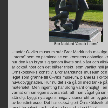
Bror Marklund "Gestalt i storm"
Utanför Ö-viks museum står Bror Marklunds mäktiga 
i storm" som en påminnelse om konstens obändiga kra
hur den kan bryta sig genom livets snålblåst och alls
är också höst och det blåser friskt, som vanligt höll j
Örnsköldsviks konstliv. Bror Marklunds museum och
legat som granne till Ö-viks museum, planeras i oktober
huvudbyggnaden. Hur nu det ska gå till med tanke på
materialet. Men ingenting har aldrig varit omöjligt i en
värnat om sin egen suveränitet, att man vågat gå sin
ständigt byggt nya egensinniga visioner utifrån bygden
av konstintresse. Det har också gjort Örnsköldsvik ti
mest turbulenta och hetaste konststaden i länet.