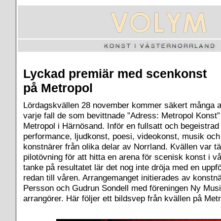
Lyckad premiär med scenkonst
på Metropol
Lördagskvällen 28 november kommer säkert många at
varje fall de som bevittnade ”Adress: Metropol Konst
Metropol i Härnösand. Inför en fullsatt och begeistrad
performance, ljudkonst, poesi, videokonst, musik oc
konstnärer från olika delar av Norrland. Kvällen var 
pilotövning för att hitta en arena för scenisk konst i 
tanke på resultatet lär det nog inte dröja med en uppf
redan till våren. Arrangemanget initierades av konstn
Persson och Gudrun Sondell med föreningen Ny Mu
arrangörer. Här följer ett bildsvep från kvällen på Met