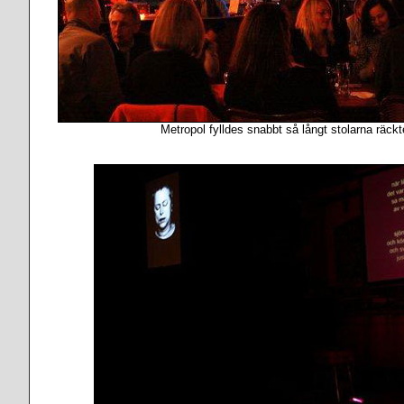
Metropol fylldes snabbt så långt stolarna räckt