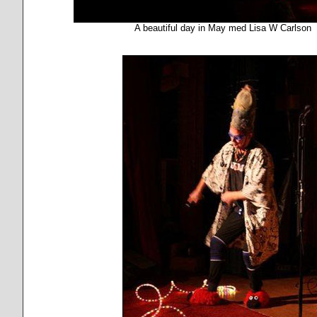
A beautiful day in May med Lisa W Carlson