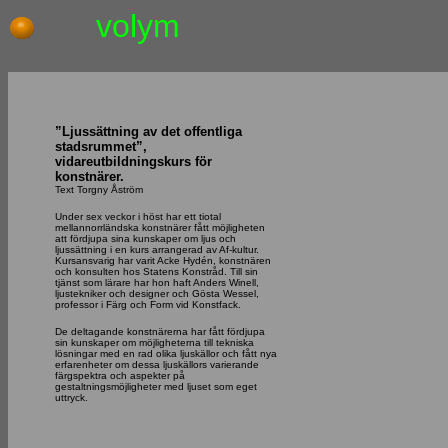
volym
”Ljussättning av det offentliga
stadsrummet”,
vidareutbildningskurs för
konstnärer.
Text Torgny Åström
Under sex veckor i höst har ett tiotal
mellannorrländska konstnärer fått möjligheten
att fördjupa sina kunskaper om ljus och
ljussättning i en kurs arrangerad av Af-kultur.
Kursansvarig har varit Acke Hydén, konstnären
och konsulten hos Statens Konstråd. Till sin
tjänst som lärare har hon haft Anders Winell,
ljustekniker och designer och Gösta Wessel,
professor i Färg och Form vid Konstfack.
De deltagande konstnärerna har fått fördjupa
sin kunskaper om möjligheterna till tekniska
lösningar med en rad olika ljuskällor och fått nya
erfarenheter om dessa ljuskällors varierande
färgspektra och aspekter på
gestaltningsmöjligheter med ljuset som eget
uttryck.