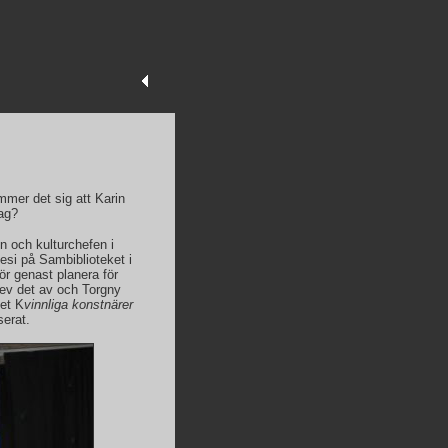
mmer det sig att Karin
ag?
n och kulturchefen i
esi på Sambiblioteket i
ör genast planera för
lev det av och Torgny
et K
vinnliga konstnärer
serat.