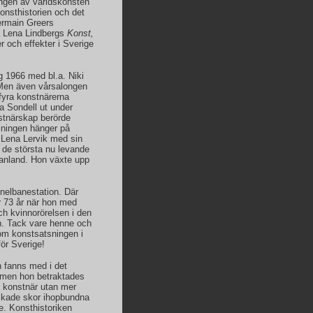
ången av världskonsten
nsthistorien och det
ermain Greers
a Lena Lindbergs
Konst,
er och effekter i Sverige
g 1966 med bl.a. Niki
Men även vårsalongen
fyra konstnärerna
a Sondell ut under
stnärskap berörde
llningen hänger på
 Lena Lervik med sin
, de största nu levande
manland. Hon växte upp
nelbanestation. Där
r 73 år när hon med
och kvinnorörelsen i den
n. Tack vare henne och
kom konstsatsningen i
för Sverige!
n fanns med i det
, men hon betraktades
d konstnär utan mer
ckade skor ihopbundna
e. Konsthistoriken