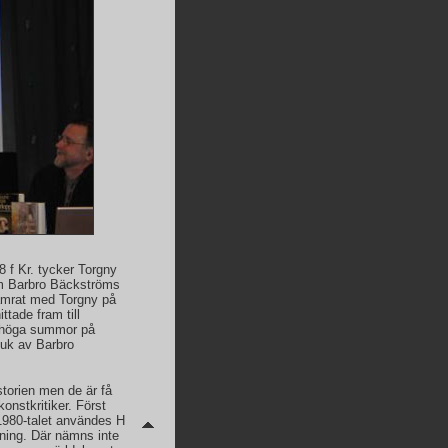
 f Kr. tycker Torgny
m Barbro Bäckströms
kamrat med Torgny på
ttade fram till
r höga summor på
duk av Barbro
storien men de är få
onstkritiker. Först
å 1980-talet användes H
ning. Där nämns inte