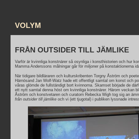
VOLYM
FRÅN OUTSIDER TILL JÄMLIKE
Varför är kvinnliga konstnärer så osynliga i konsthistorien och hur ko
Mamma Anderssons målningar går för miljoner på konstaktionerna id
När tidigare bildläraren och kulturskribenten Torgny Åström och poete
Härnösand Jan Wolf-Watz hade ett offentligt samtal om konst och po
våras glömde de fullständigt bort kvinnorna. Skamset började de därf
ett nytt samtal denna höst om kvinnliga konstnärer. Härom veckan b
Åström och konstvetaren och curatorn Rebecka Wigh tog sig an ämn
från outsider till jämlike
och vi (ett tjugotal) i publiken lyssnade intres