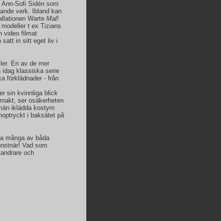
n Ann-Sofi Sidén som
tande verk. Ibland kan
allationen Warte
Mal!
 modeller t ex Tizians
 video filmat
tt in sitt eget liv i
ller. En av de mer
 idag klassiska serie
ka förklädnader - från
 sin kvinnliga blick
h makt, ser osäkerheten
 män iklädda kostym
optryckt i baksätet på
ika många av båda
onstnär! Vad som
vandrare och