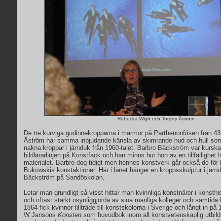
Rebecka Wigh och Torgny Åström
De tre kurviga gudinnekropparna i marmor på Parthenonfrisen från 438
Åström har samma inbjudande känsla av skimrande hud och hull so
nakna kroppar i järnduk från 1960-talet. Barbro Bäckström var kurs
bildlärarlinjen på Konstfack och han minns hur hon av en tillfällighet hi
materialet. Barbro dog tidigt men hennes konstverk går också de fö
Bukowskis konstaktioner. Här i länet hänger en kroppsskulptur i järn
Bäckström på Sandöskolan.
Letar man grundligt så visst hittar man kvinnliga konstnärer i konsthi
och oftast starkt osynliggjorda av sina manliga kolleger och samtida k
1864 fick kvinnor tillträde till konstskolorna i Sverige och långt in p
W Jansons
Konsten
som huvudbok inom all konstvetenskaplig utbild