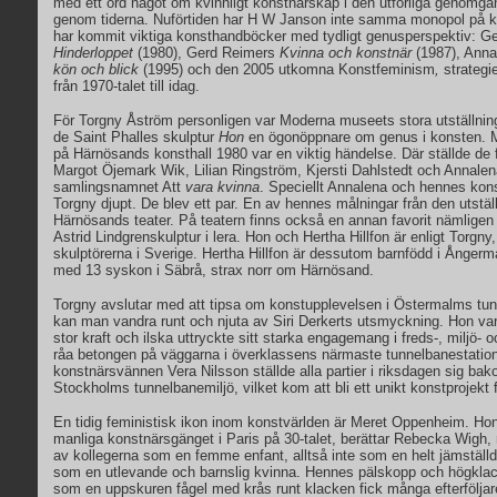
med ett ord något om kvinnligt konstnärskap i den utförliga genomg
genom tiderna. Nuförtiden har H W Janson inte samma monopol på ko
har kommit viktiga konsthandböcker med tydligt genusperspektiv: G
Hinderloppet
(1980), Gerd Reimers
Kvinna och konstnär
(1987), Ann
kön och blick
(1995) och den 2005 utkomna Konstfeminism
,
strategi
från 1970-talet till idag.
För Torgny Åström personligen var Moderna museets stora utställnin
de Saint Phalles skulptur
Hon
en ögonöppnare om genus i konsten. 
på Härnösands konsthall 1980 var en viktig händelse. Där ställde de 
Margot Öjemark Wik, Lilian Ringström, Kjersti Dahlstedt och Annalen
samlingsnamnet Att
vara kvinna
. Speciellt Annalena och hennes kon
Torgny djupt. De blev ett par. En av hennes målningar från den utstä
Härnösands teater. På teatern finns också en annan favorit nämligen
Astrid Lindgrenskulptur i lera. Hon och Hertha Hillfon är enligt Torgny
skulptörerna i Sverige. Hertha Hillfon är dessutom barnfödd i Ånger
med 13 syskon i Säbrå, strax norr om Härnösand.
Torgny avslutar med att tipsa om konstupplevelsen i Östermalms tun
kan man vandra runt och njuta av Siri Derkerts utsmyckning. Hon va
stor kraft och ilska uttryckte sitt starka engagemang i freds-, miljö- 
råa betongen på väggarna i överklassens närmaste tunnelbanestatio
konstnärsvännen Vera Nilsson ställde alla partier i riksdagen sig ba
Stockholms tunnelbanemiljö, vilket kom att bli ett unikt konstprojekt 
En tidig feministisk ikon inom konstvärlden är Meret Oppenheim. Ho
manliga konstnärsgänget i Paris på 30-talet, berättar Rebecka Wigh
av kollegerna som en femme enfant, alltså inte som en helt jämställ
som en utlevande och barnslig kvinna. Hennes pälskopp och högkla
som en uppskuren fågel med krås runt klacken fick många efterföljar