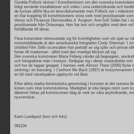
Giselda Pollock skriver i Konstfeminism om den svenska konstnäre
tidigt använde installationer och video i sina undersökande och berät
de tyckas alltför lika en teve-dokumentär men Pollock ser i videoinst
en klar koppling till konsthistoriens stora verk med prostituerade som
Venus och Picassos Demoiselles d ´Avignon. Ann-Sofi Sidén har i sin
prostituerade från Östeuropa. Hon har levt och umgåtts med dem och sa
förhållande till deras.
Flera konstnärer intresserade sig för kvinnligheten som ett spel av ro
mönsterbildande är den amerikanska fotografen Cindy Sherman. I sin
Untitled Film Stills
iscensätter hon porträtt av sig själv och prövar oli
horan till madonnan - alltid med den manliga blicken på sig.
Den svenska konstnären Maria Friberg vänder på begreppen, använder
och fotograferar män i kostym, fördjupar sig i deras maskulinitet oc
och hur de tappar greppet. I hennes verk
Almost There
(2000) flyter
omkring i en bassäng. I
Confront Me Back
(1997) är kostymmannen h
en bil med växelspaken upptryckt vid låret.
Efter detta starka feministiska genomslag i konsten är det numera l
könen som intar konstskolorna. Manlighet är inte längre norm som k
däremot fattas på konstscenen idag är verk av våra asylsökande, in
nysvenskar…
Karin Lundquist (text och foto)
081104