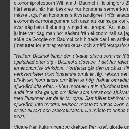
ekonomiprofessorn William J. Baumol i Helsingfors 2
hårt ansatt när han beskrev hur konstens samverkan 
måste utgå från konstens självständighet. Inför anst
ekonomiska motargument och utan att kunna ge kon
svar såg han till slut sig tvingad att utropa: "Art must
ju inte var dag man hör sådant från ekonomihåll så ja
söka på Google om Baumol och hittade där i en artike
(Institutet för entreprenörskaps- och småföretagarfors
"William Baumol tillhör den utvalda skara som har fåt
uppkallad efter sig - Baumol's disease. I det här falle
en ekonomisk sjukdom. Kortfattat går den ut på att ti
verksamheter utan lönsamhetsmål är låg, relativt set
tillväxten inom andra områden är hög, halkar områd
sjukvård ofta efter. - Men moralen i min sjukdomsbesk
ändå inte ska ge upp områden som konst och sjukvård
med illusionen att de är för dyra. Samhället behöver 
sjukvård, inte mindre. Museer måste få finnas även o
direkt tillväxt och arbetstillfällen. De måste få finnas
skull."
Vidare från kulturtinget: Arkitekten Per Kraft gjorde 