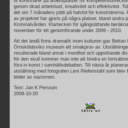
ut konstnärer på arbetsplatser för kompetensutveckli
genom ökad arbetslust, kreativitet och effektivitet. T
det om 7 månaders jobb på halvtid för konstnärerna.
av projektet har gjorts på några platser, bland andra
Kriminalvården. Klartecken för igångsättande beräkna
november för ett genomförande under 2009 - 2010.
Att det ändå finns dramatik inom kulturen gav Bettan
Örnsköldsviks museum ett smakprov av. Utställnin
resulterade bland annat i mordhot och uppslitande di
för den skull kommer man inte att hindra en fortsättn
föra in konst i samhällsdebatten. Till nästa år planera
utställning med fotografen Leni Riefenstahl som blev 
bilder av nazismen.
Text: Jan K Persson
2008-10-20