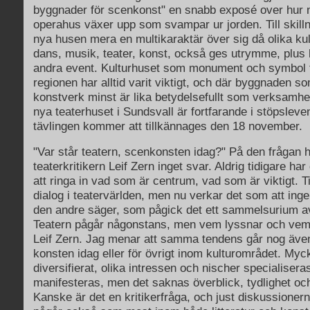
byggnader för scenkonst" en snabb exposé over hur n
operahus växer upp som svampar ur jorden. Till skillna
nya husen mera en multikaraktär över sig då olika ku
dans, musik, teater, konst, också ges utrymme, plus
andra event. Kulturhuset som monument och symbol f
regionen har alltid varit viktigt, och där byggnaden so
konstverk minst är lika betydelsefullt som verksamh
nya teaterhuset i Sundsvall är fortfarande i stöpsleve
tävlingen kommer att tillkännages den 18 november.
"Var står teatern, scenkonsten idag?" På den frågan 
teaterkritikern Leif Zern inget svar. Aldrig tidigare har
att ringa in vad som är centrum, vad som är viktigt. T
dialog i teatervärlden, men nu verkar det som att ing
den andre säger, som pågick det ett sammelsurium a
Teatern pågår någonstans, men vem lyssnar och vem
Leif Zern. Jag menar att samma tendens går nog även 
konsten idag eller för övrigt inom kulturområdet. Mycke
diversifierat, olika intressen och nischer specialisera
manifesteras, men det saknas överblick, tydlighet oc
Kanske är det en kritikerfråga, och just diskussionern