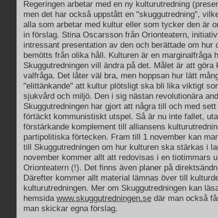
Regeringen arbetar med en ny kulturutredning (presen
men det har också uppstått en "skuggutredning", vilk
alla som arbetar med kultur eller som tycker den är o
in förslag. Stina Oscarsson från Orionteatern, initiati
intressant presentation av den och berättade om hur 
bemötts från olika håll. Kulturen är en marginalfråga h
Skuggutredningen vill ändra på det. Målet är att göra k
valfråga. Det låter väl bra, men hoppsan hur lätt mån
"elittänkande" att kultur plötsligt ska bli lika viktigt s
sjukvård och miljö. Den i sig nästan revolutionära a
Skuggutredningen har gjort att några till och med sett
förtäckt kommunistiskt utspel. Så är nu inte fallet, uta
förstärkande komplement till alliansens kulturutrednin
partipolitiska förtecken. Fram till 1 november kan man
till Skuggutredningen om hur kulturen ska stärkas i l
november kommer allt att redovisas i en tiotimmars 
Orionteatern (!). Det finns även planer på direktsändn
Därefter kommer allt material lämnas över till kultur
kulturutredningen. Mer om Skuggutredningen kan läs
hemsida
www.skuggutredningen.se
där man också får
man skickar egna förslag.