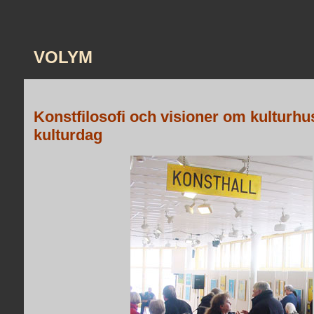
VOLYM
Konstfilosofi och visioner om kulturhu
kulturdag