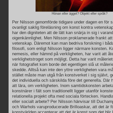
Hönan eller ägget? Objekt eller språk?
Per Nilsson genomförde tidigare under dagen en för
ovanligt saklig föreläsning om konst kontra vetenska
har den digniteten att de lätt kan snärja in sig i varandr
oigenkännlighet. Men Nilsson proklamerade frankt att 
vetenskap. Däremot kan man bedriva forskning i båda 
filosofi, som enligt Nilsson ligger närmare konsten. K
nemesis, eller hämnd på verkligheten, har varit att å
verklighetstroget som möjligt. Detta har varit måleriet
när fotografiet kom borde det egentligen slå ut måleriet
skedde. Alltså kan inte den yttre verkligheten vara må
stället måste man utgå från konstverket i sig självt, g
det individuella och särskilda före det generella. Där
att lära, om verkligheten. Inom samtidskonsten arbe
konstnärer i fält som traditionellt ligger utanför konst
relationella projekt ofta med sociala förtecken. Handl
eller socialt arbete? Per Nilsson hänvisar till Duch
och Warhols varuproducerade Brilloaskar, att det är f
konstvärlden accepterar att det är konst som det blir