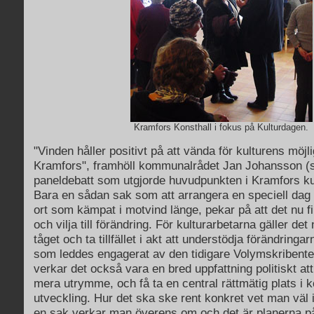
Kramfors Konsthall i fokus på Kulturdagen.
"Vinden håller positivt på att vända för kulturens möjli
Kramfors", framhöll kommunalrådet Jan Johansson (s
paneldebatt som utgjorde huvudpunkten i Kramfors ku
Bara en sådan sak som att arrangera en speciell dag 
ort som kämpat i motvind länge, pekar på att det nu 
och vilja till förändring. För kulturarbetarna gäller det
tåget och ta tillfället i akt att understödja förändringar
som leddes engagerat av den tidigare Volymskribent
verkar det också vara en bred uppfattning politiskt at
mera utrymme, och få ta en central rättmätig plats 
utveckling. Hur det ska ske rent konkret vet man väl i
en sak verkar man överens om och det är planerna på