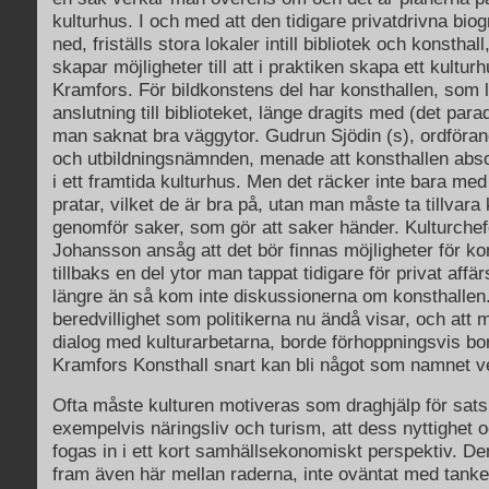
kulturhus. I och med att den tidigare privatdrivna bio
ned, friställs stora lokaler intill bibliotek och konstha
skapar möjligheter till att i praktiken skapa ett kulturh
Kramfors. För bildkonstens del har konsthallen, som l
anslutning till biblioteket, länge dragits med (det para
man saknat bra väggytor. Gudrun Sjödin (s), ordförand
och utbildningsnämnden, menade att konsthallen abso
i ett framtida kulturhus. Men det räcker inte bara med 
pratar, vilket de är bra på, utan man måste ta tillvar
genomför saker, som gör att saker händer. Kulturche
Johansson ansåg att det bör finnas möjligheter för kon
tillbaks en del ytor man tappat tidigare för privat af
längre än så kom inte diskussionerna om konsthalle
beredvillighet som politikerna nu ändå visar, och att 
dialog med kulturarbetarna, borde förhoppningsvis bor
Kramfors Konsthall snart kan bli något som namnet ve
Ofta måste kulturen motiveras som draghjälp för sats
exempelvis näringsliv och turism, att dess nyttighet
fogas in i ett kort samhällsekonomiskt perspektiv. D
fram även här mellan raderna, inte oväntat med tank