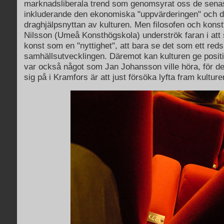
marknadsliberala trend som genomsyrat oss de sena
inkluderande den ekonomiska "uppvärderingen" och 
draghjälpsnyttan av kulturen. Men filosofen och kons
Nilsson (Umeå Konsthögskola) underströk faran i att 
konst som en "nyttighet", att bara se det som ett reds
samhällsutvecklingen. Däremot kan kulturen ge positiv
var också något som Jan Johansson ville höra, för det
sig på i Kramfors är att just försöka lyfta fram kultu