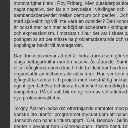
motsvarighet finns i Roy Friberg. Men outsiderpositio
något negativt, den får sin betydelse i växlingen och
sambandsberoendet mellan centrum och periferi. Och
med självaktning vill inte vara en outsider? Den konc
är också mer och mer är böjd att acceptera riktninga
och expressionism, i motsats till hur det var i slutet 
poängen är att det måste ha problematiserande och 
kopplingar bakåt till avantgardet.
Dan Jönsson menar att det är betraktarna som gör ver
slags deltagarkultur mer än passivt åskådande. Sam
eller mångkonstnären dras till detta ideal där han ka
organisatör av idébaserade aktiviteter. Han ser som si
igångsätta samtal och projekt med konstnärlig anknyt
egentligen behöva behärska traditionell konstnärlig 
kompetens. På så sätt blir en ny form av sofistikera
nya professionaliteten.
Torgny Åström ledde det efterföljande samtalet med pu
kanske lite utanför programmet mycket kom att hand
Jönsson och hans kritikeruppgift i DN. Boende i Skåne
periferin bevakar han Skåneregionen i första hand. U