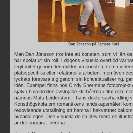
Dan Jönsson på Järnsta Kafé
Men Dan Jönsson tror inte att konsten, som vi lärt os
har spelat ut sin roll. I dagens visuella överflöd värn
legitimitet genom den exklusiva konsten, som i video
platsspecifika eller relationella arbeten, men även de
lyckats försvara sig genom sin konceptualisering, g
idén. Exempel finns hos Cindy Shermans fotoprojekt 
själv i huvudrollen avslöjade klichéerna i film och me
nämnas Mats Leiderstam, i hans doktorsavhandling 
Konsthögskola om romantikens landskapsmåleri kom
redovisande utställning att hamna i bakvattnet bako
avhandlingen. Den visuella delen blev mera en illustrat
är det primära, idéerna.