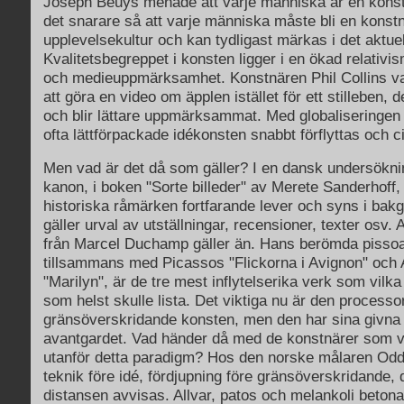
Joseph Beuys menade att varje människa är en konst
det snarare så att varje människa måste bli en konstnä
upplevelsekultur och kan tydligast märkas i det aktue
Kvalitetsbegreppet i konsten ligger i en ökad relativis
och medieuppmärksamhet. Konstnären Phil Collins val
att göra en video om äpplen istället för ett stilleben, 
och blir lättare uppmärksammat. Med globaliseringe
ofta lättförpackade idékonsten snabbt förflyttas och c
Men vad är det då som gäller? I en dansk undersökn
kanon, i boken "Sorte billeder" av Merete Sanderhoff, 
historiska råmärken fortfarande lever och syns i bak
gäller urval av utställningar, recensioner, texter osv.
från Marcel Duchamp gäller än. Hans berömda pissoa
tillsammans med Picassos "Flickorna i Avignon" och
"Marilyn", är de tre mest inflytelserika verk som vil
som helst skulle lista. Det viktiga nu är den process
gränsöverskridande konsten, men den har sina givna r
avantgardet. Vad händer då med de konstnärer som väl
utanför detta paradigm? Hos den norske målaren Od
teknik före idé, fördjupning före gränsöverskridande, 
distansen avvisas. Allvar, patos och melankoli beton