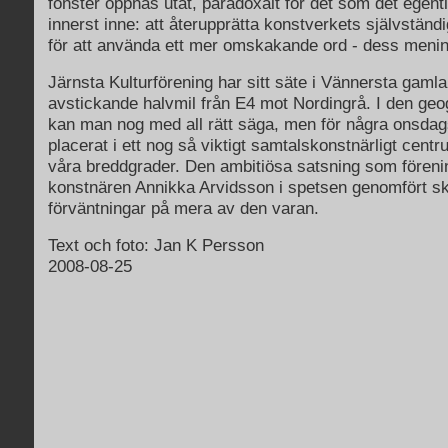
fönster öppnas utåt, paradoxalt för det som det egent
innerst inne: att återupprätta konstverkets självständig
för att använda ett mer omskakande ord - dess menin
Järnsta Kulturförening har sitt säte i Vännersta gamla
avstickande halvmil från E4 mot Nordingrå. I den geog
kan man nog med all rätt säga, men för några onsdags
placerat i ett nog så viktigt samtalskonstnärligt centru
våra breddgrader. Den ambitiösa satsning som fören
konstnären Annikka Arvidsson i spetsen genomfört s
förväntningar på mera av den varan.
Text och foto: Jan K Persson
2008-08-25