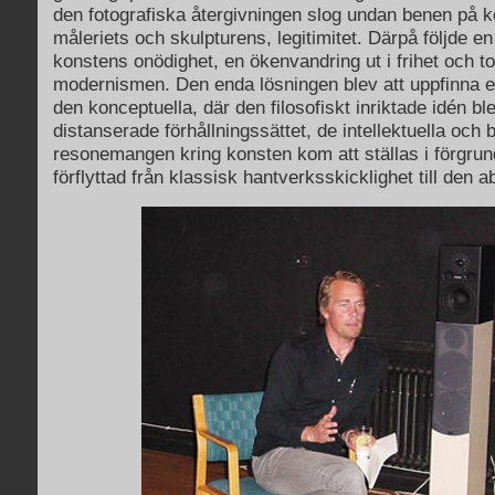
den fotografiska återgivningen slog undan benen på k
måleriets och skulpturens, legitimitet. Därpå följde e
konstens onödighet, en ökenvandring ut i frihet och t
modernismen. Den enda lösningen blev att uppfinna e
den konceptuella, där den filosofiskt inriktade idén ble
distanserade förhållningssättet, de intellektuella oc
resonemangen kring konsten kom att ställas i förgrun
förflyttad från klassisk hantverksskicklighet till den 