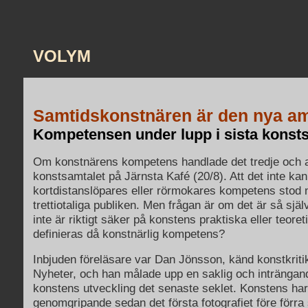
VOLYM
Samtidskonstnären är den nya a
Kompetensen under lupp i sista konst
Om konstnärens kompetens handlade det tredje och 
konstsamtalet på Järnsta Kafé (20/8). Att det inte k
kortdistanslöpares eller rörmokares kompetens stod n
trettiotaliga publiken. Men frågan är om det är så sjä
inte är riktigt säker på konstens praktiska eller teoret
definieras då konstnärlig kompetens?
Inbjuden föreläsare var Dan Jönsson, känd konstkrit
Nyheter, och han målade upp en saklig och intränga
konstens utveckling det senaste seklet. Konstens har
genomgripande sedan det första fotografiet före förra 