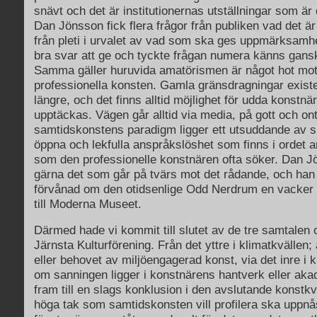
snävt och det är institutionernas utställningar som är 
Dan Jönsson fick flera frågor från publiken vad det är 
från pleti i urvalet av vad som ska ges uppmärksamh
bra svar att ge och tyckte frågan numera känns gansk
Samma gäller huruvida amatörismen är något hot mo
professionella konsten. Gamla gränsdragningar exist
längre, och det finns alltid möjlighet för udda konstnä
upptäckas. Vägen går alltid via media, på gott och ont
samtidskonstens paradigm ligger ett utsuddande av ski
öppna och lekfulla anspråkslöshet som finns i ordet 
som den professionelle konstnären ofta söker. Dan Jö
gärna det som går på tvärs mot det rådande, och han s
förvånad om den otidsenlige Odd Nerdrum en vacker d
till Moderna Museet.
Därmed hade vi kommit till slutet av de tre samtalen
Järnsta Kulturförening. Från det yttre i klimatkvällen
eller behovet av miljöengagerad konst, via det inre i
om sanningen ligger i konstnärens hantverk eller aka
fram till en slags konklusion i den avslutande konstkv
höga tak som samtidskonsten vill profilera ska uppnå