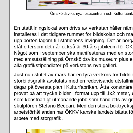
Örnsköldsviks nya resecentrum och Kulturfabri
En utställningslokal som drivs av verkstan håller näml
installeras i det tidigare rummet för bildskolan och m
upp porten lagom till stationens invigning. Det är bor
ståt eftersom det i år också är 30-års jubileum för 
Något som i september ska manifesteras med en sto
medlemsutställning på Örnsköldsviks museum plus en
alla grafikstipendiater på verkstans nya galleri.
Just nu i slutet av mars har en fyra veckors fortbildni
storbildsgrafik avslutats med en redovisande utställni
dagar på översta plan i Kulturfabriken. Åtta konstnäre
provat på att trycka bilder i format upp till 1x2 meter
som konstnärligt utmanande jobb som handletts av gr
skulptören Stefano Beccari. Med den stora boktryck
arbetsförhållanden har ÖKKV kanske landets bästa för
arbete med storgrafik.