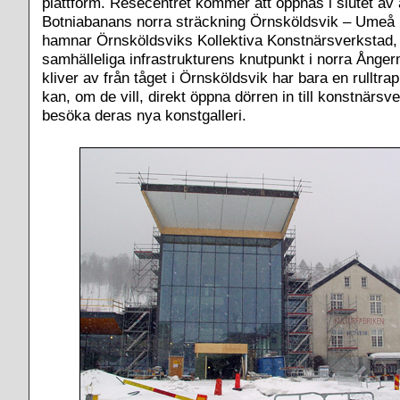
plattform. Resecentret kommer att öppnas i slutet av 
Botniabanans norra sträckning Örnsköldsvik – Umeå in
hamnar Örnsköldsviks Kollektiva Konstnärsverkstad, 
samhälleliga infrastrukturens knutpunkt i norra Ång
kliver av från tåget i Örnsköldsvik har bara en rulltra
kan, om de vill, direkt öppna dörren in till konstnärsv
besöka deras nya konstgalleri.