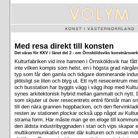
Med resa direkt till konsten
Det våras för KKV i länet del 2 - om Örnsköldsviks konstnärsver
Kulturfabriken vid inre hamnen i Örnsköldsvik har fåt
inte vilken kompis som helst, en i högsta grad närgå
typ som får den gamla och tidigare dominerande indu
plötsligt se liten och blyg ut. Ett nytt resecentrum me
och busstation har byggts vägg i vägg ihop med Kulturf
synes arkitektonisk hybrid mellan gammalt och nytt. De
som skjuter ut över resecentrets entré förstår man sn
till den nära grannen hoppbacken, och den flervinkla
resten av stationen plockar också upp något av Kultu
strama form. Här måste man ge en eloge till kommun
den äldsta industribyggnaden i stan och vips skapar e
multikommunikativt center där kulturen och resan m