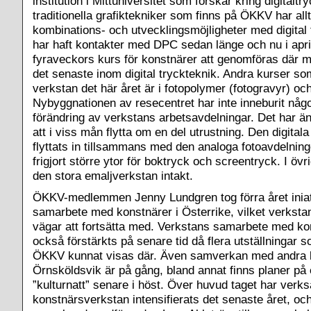
institution i Mittuniversitet som forskar kring digitaltr
traditionella grafiktekniker som finns på ÖKKV har all
kombinations- och utvecklingsmöjligheter med digital 
har haft kontakter med DPC sedan länge och nu i apr
fyraveckors kurs för konstnärer att genomföras där m
det senaste inom digital tryckteknik. Andra kurser s
verkstan det här året är i fotopolymer (fotogravyr) och
Nybyggnationen av resecentret har inte inneburit någ
förändring av verkstans arbetsavdelningar. Det har än
att i viss mån flytta om en del utrustning. Den digital
flyttats in tillsammans med den analoga fotoavdelnin
frigjort större ytor för boktryck och screentryck. I övri
den stora emaljverkstan intakt.
ÖKKV-medlemmen Jenny Lundgren tog förra året iniativ
samarbete med konstnärer i Österrike, vilket verkstan 
vägar att fortsätta med. Verkstans samarbete med 
också förstärkts på senare tid då flera utställningar s
ÖKKV kunnat visas där. Även samverkan med andra ku
Örnsköldsvik är på gång, bland annat finns planer 
”kulturnatt” senare i höst. Över huvud taget har ver
konstnärsverkstan intensifierats det senaste året, oc