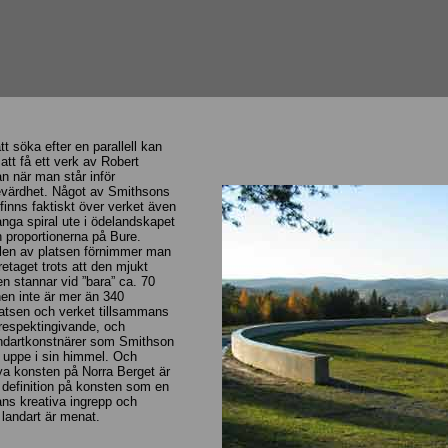
t söka efter en parallell kan
tt få ett verk av Robert
n när man står inför
evärdhet. Något av Smithsons
finns faktiskt över verket även
nga spiral ute i ödelandskapet
än proportionerna på Bure.
len av platsen förnimmer man
retaget trots att den mjukt
 stannar vid ”bara” ca. 70
en inte är mer än 340
atsen och verket tillsammans
 respektingivande, och
andartkonstnärer som Smithson
e uppe i sin himmel. Och
ya konsten på Norra Berget är
 definition på konsten som en
ns kreativa ingrepp och
landart är menat.