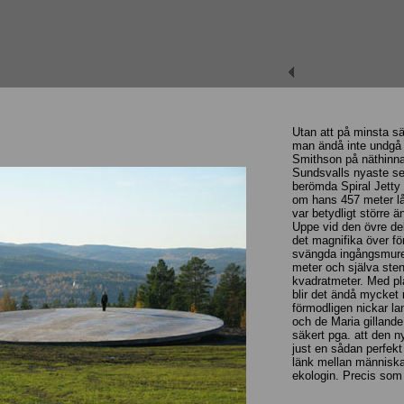
Utan att på minsta sät
man ändå inte undgå a
Smithson på näthinna
Sundsvalls nyaste s
berömda Spiral Jetty 
om hans 457 meter lå
var betydligt större 
Uppe vid den övre de
det magnifika över fö
svängda ingångsmuren
meter och själva sten
kvadratmeter. Med pl
blir det ändå mycket
förmodligen nickar l
och de Maria gilland
säkert pga. att den n
just en sådan perfekt
länk mellan människa
ekologin. Precis som 