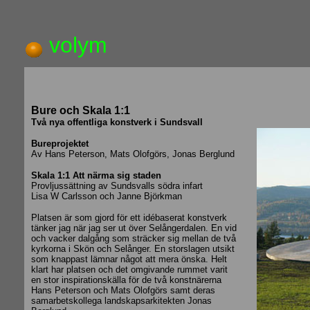
volym
Bure och Skala 1:1
Två nya offentliga konstverk i Sundsvall
Bureprojektet
Av Hans Peterson, Mats Olofgörs, Jonas Berglund
Skala 1:1 Att närma sig staden
Provljussättning av Sundsvalls södra infart
Lisa W Carlsson och Janne Björkman
Platsen är som gjord för ett idébaserat konstverk
tänker jag när jag ser ut över Selångerdalen. En vid
och vacker dalgång som sträcker sig mellan de två
kyrkorna i Skön och Selånger. En storslagen utsikt
som knappast lämnar något att mera önska. Helt
klart har platsen och det omgivande rummet varit
en stor inspirationskälla för de två konstnärerna
Hans Peterson och Mats Olofgörs samt deras
samarbetskollega landskapsarkitekten Jonas