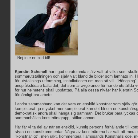
- Nej inte en bild till!
Kjerstin Schenell
har i god curatoranda själv valt ut vilka som skull
sommarutställningen och själv valt bland de bilder som lämnats in. 
för utställnings utformning, installationen om man så vill. "Hängning"
anspråkslösare kalla det, det som är avgörande för hur de utställda 
för hur helhetens skall uppfattas. På alla dessa nivåer har Kjerstin Sc
förnämligt bra arbete.
I andra sammanhang kan det vara en enskild konstnär som själv gör
komplicerat, ja mycket mer komplicerat kan det bli om en konstnärsg
demokratisk andra skall hänga sig samman. Det brukar bara lyckas 
sammanhållen konstnärsgrupp, sällan annars.
Här får vi ta del av när en enskild, kunnig persons förhållande till ko
styra i en konstkommentar. Några av konstnärerna har valt att mera a
"konstnärligt", men rakt, kommentera Härnösands Konsthalls öde, me