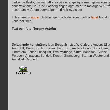
verket de flesta, har valt att visa på det angelägna med själva kon
generationens liv. Rune Hagberg anger läget med tre mäktiga verk fr
konstnärsliv. Andra överraskar med helt nya sidor.
Tillsammans
anger
utställningen både det konstnärliga
läget
bland vå
konstpolitiken.
Text och foto: Torgny Åström
Deltagande konstnärer:
Ivan Bergdahl, Lisa W Carlson, Anders Eli
Ann Hult, Bernt Kumlin, Carina Kågström, Anders Lidén, Bo Lidgren, 
Lindström, Jonas Lundquist, Eva Myrhage, Sture Månsson, Gunnel 
Persson, AnnaLena Sondell, Kerstin Strandberg, Staffan Westerlund,
AnnaBell Östlundh.