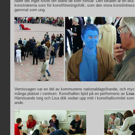
råder det inget tvivel om bland de som förstår. Den lokalen är en lika 
konstnärerna som för konstföreningsfolk, som den stora konstintres
gammal som ung.
Vernissagen var en del av kommunens nationaldagsfirande, och mycke
många platser i centrum. Konsthallen bjöd på en performens av
Lisa
Härnösands torg och Lisa dök sedan upp mitt i konsthallsvimlet som
ande.