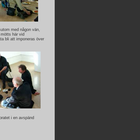
essutom med någon vän,
mötts här vid
a bli att imponeras över
ratet i en avspänd