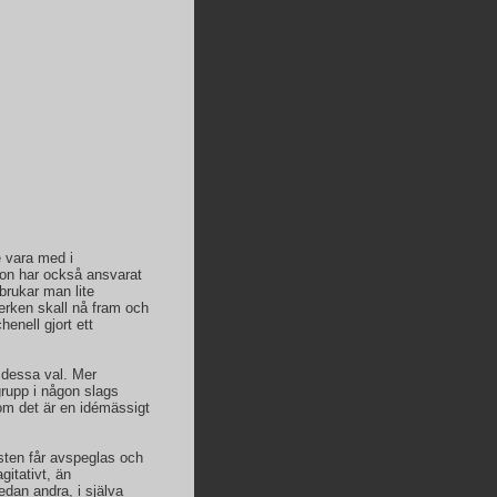
e vara med i
Hon har också ansvarat
 brukar man lite
verken skall nå fram och
henell gjort ett
 dessa val. Mer
rupp i någon slags
om det är en idémässigt
nsten får avspeglas och
gitativt, än
dan andra, i själva