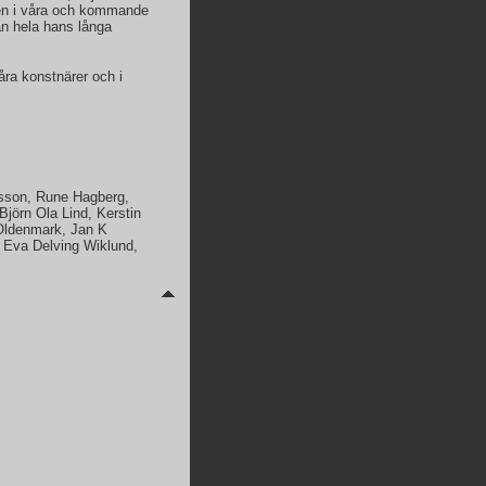
sten i våra och kommande
ån hela hans långa
ra konstnärer och i
asson, Rune Hagberg,
Björn Ola Lind, Kerstin
Oldenmark, Jan K
 Eva Delving Wiklund,