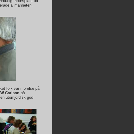
naturlig mötesplats för
serade allmänheten,
t folk var i rörelse på
 W Carlson
på
 en utomjordisk god