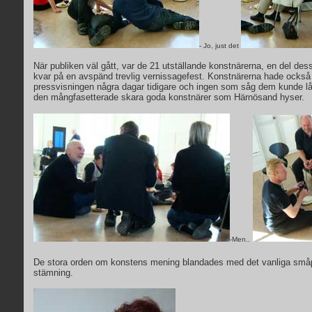
- Jo, just det
När publiken väl gått, var de 21 utställande konstnärerna, en del d
kvar på en avspänd trevlig vernissagefest.
Konstnärerna hade också 
pressvisningen några dagar tidigare och ingen som såg dem kunde låt
den mångfasetterade skara goda konstnärer som Härnösand hyser.
-Men..
De stora orden om konstens mening blandades med det vanliga småp
stämning.