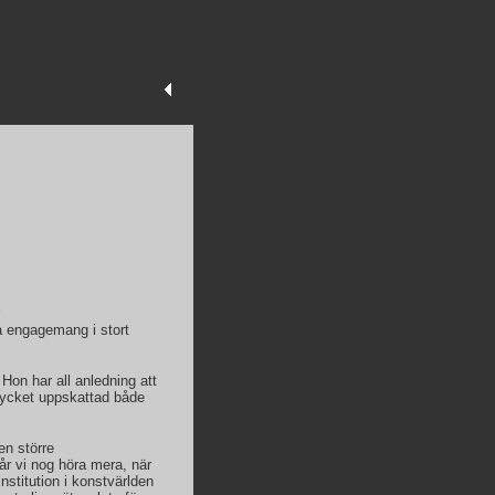
a engagemang i stort
 Hon har all anledning att
d mycket uppskattad både
en större
r vi nog höra mera, när
nstitution i konstvärlden