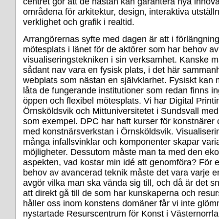
centret gör att de nästan kan garantera nya innova
områdena för arkitektur, design, interaktiva utställni
verklighet och grafik i realtid.
Arrangörernas syfte med dagen är att i förlängni
mötesplats i länet för de aktörer som har behov av
visualiseringstekniken i sin verksamhet. Kanske må
sådant nav vara en fysisk plats, i det här samma
webplats som nästan en självklarhet. Fysiskt kan 
låta de fungerande institutioner som redan finns i
öppen och flexibel mötesplats. Vi har Digital Printi
Örnsköldsvik och Mittuniversitetet i Sundsvall me
som exempel. DPC har haft kurser för konstnärer
med konstnärsverkstan i Örnsköldsvik. Visualiser
många infallsvinklar och komponenter skapar vari
möjligheter. Dessutom måste man ta med den ek
aspekten, vad kostar min idé att genomföra? För 
behov av avancerad teknik måste det vara varje en
avgör vilka man ska vända sig till, och då är det s
att direkt gå till de som har kunskaperna och resu
håller oss inom konstens domäner får vi inte glöm
nystartade Resurscentrum för Konst i Västernorrla