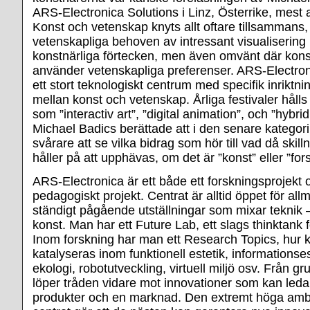
ARS-Electronica Solutions i Linz, Österrike, mest a
Konst och vetenskap knyts allt oftare tillsammans, 
vetenskapliga behoven av intressant visualiserin
konstnärliga förtecken, men även omvänt där konst
använder vetenskapliga preferenser. ARS-Electron
ett stort teknologiskt centrum med specifik inriktn
mellan konst och vetenskap. Årliga festivaler hålls
som ”interactiv art”, ”digital animation”, och ”hybrid
Michael Badics berättade att i den senare kategorin 
svårare att se vilka bidrag som hör till vad då skil
håller på att upphävas, om det är ”konst” eller ”for
ARS-Electronica är ett både ett forskningsprojekt o
pedagogiskt projekt. Centrat är alltid öppet för a
ständigt pågående utställningar som mixar teknik 
konst. Man har ett Future Lab, ett slags thinktank f
Inom forskning har man ett Research Topics, hur kr
katalyseras inom funktionell estetik, informationsest
ekologi, robotutveckling, virtuell miljö osv. Från g
löper tråden vidare mot innovationer som kan leda t
produkter och en marknad. Den extremt höga amb