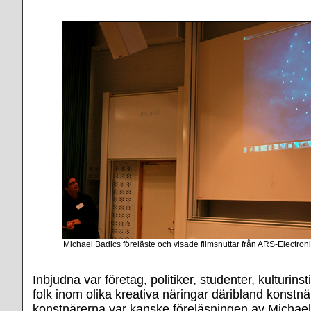
Michael Badics föreläste och visade filmsnuttar från ARS-Electroni
Inbjudna var företag, politiker, studenter, kulturins
folk inom olika kreativa näringar däribland konstnä
konstnärerna var kanske föreläsningen av Michael