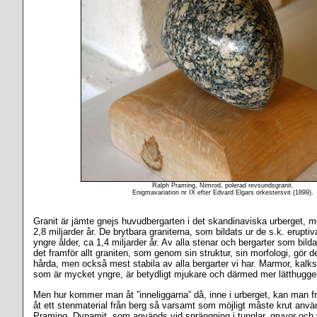
Ralph Praming, Nimrod, polerad revsundsgranit.
Enigmavariation nr IX efter Edvard Elgars orkestersvit (1899).
Granit är jämte gnejs huvudbergarten i det skandinaviska urberget, me
2,8 miljarder år. De brytbara graniterna, som bildats ur de s.k. erupti
yngre ålder, ca 1,4 miljarder år. Av alla stenar och bergarter som bilda
det framför allt graniten, som genom sin struktur, sin morfologi, gör d
hårda, men också mest stabila av alla bergarter vi har. Marmor, kalk
som är mycket yngre, är betydligt mjukare och därmed mer lätthugge
Men hur kommer man åt ”inneliggarna” då, inne i urberget, kan man f
åt ett stenmaterial från berg så varsamt som möjligt måste krut anvä
Praming. Dynamit, som används vid sprängning i tunnlar, gruvor och