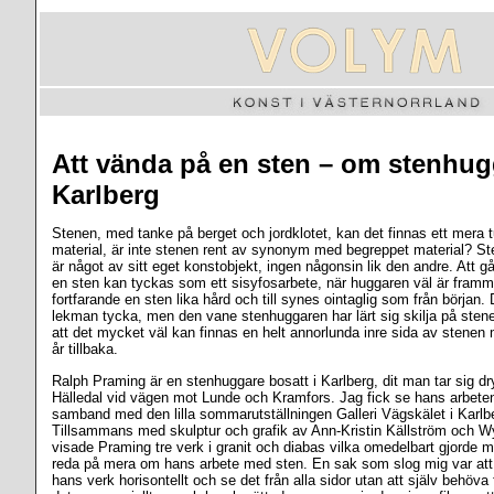
Att vända på en sten – om stenhug
Karlberg
Stenen, med tanke på berget och jordklotet, kan det finnas ett mera tu
material, är inte stenen rent av synonym med begreppet material? S
är något av sitt eget konstobjekt, ingen någonsin lik den andre. Att g
en sten kan tyckas som ett sisyfosarbete, när huggaren väl är framme 
fortfarande en sten lika hård och till synes ointaglig som från början
lekman tycka, men den vane stenhuggaren har lärt sig skilja på sten
att det mycket väl kan finnas en helt annorlunda inre sida av stenen 
år tillbaka.
Ralph Praming är en stenhuggare bosatt i Karlberg, dit man tar sig dr
Hälledal vid vägen mot Lunde och Kramfors. Jag fick se hans arbeten 
samband med den lilla sommarutställningen Galleri Vägskälet i Karlber
Tillsammans med skulptur och grafik av Ann-Kristin Källström och W
visade Praming tre verk i granit och diabas vilka omedelbart gjorde mi
reda på mera om hans arbete med sten. En sak som slog mig var att
hans verk horisontellt och se det från alla sidor utan att själv behöva