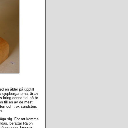
d en ålder på upptill
va djupbergarterna, är av
s kring denna tid, så är
en till en av de mest
sten och t ex sandsten,
n.
råga sig. För att komma
ndas, berättar Ralph
 vägbyggen, krossar