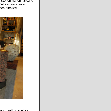
t stenen har en ”Ground
 Det kan vara så att
a tillfället!
något sätt ur spel så