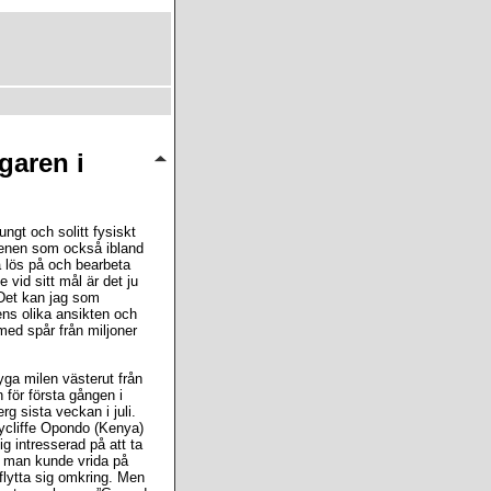
garen i
ngt och solitt fysiskt
tenen som också ibland
å lös på och bearbeta
vid sitt mål är det ju
. Det kan jag som
ens olika ansikten och
med spår från miljoner
yga milen västerut från
för första gången i
g sista veckan i juli.
ycliffe Opondo (Kenya)
g intresserad på att ta
 man kunde vrida på
 flytta sig omkring. Men