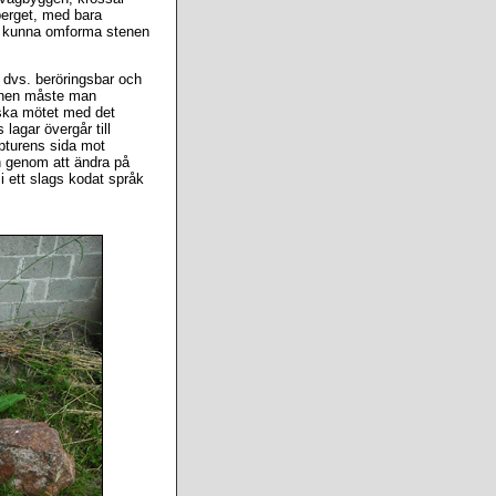
 berget, med bara
att kunna omforma stenen
, dvs. beröringsbar och
stenen måste man
iska mötet med det
 lagar övergår till
pturens sida mot
an genom att ändra på
i ett slags kodat språk