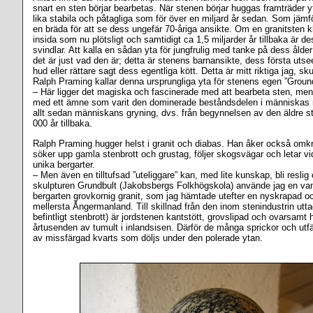
snart en sten börjar bearbetas. När stenen börjar huggas framträder 
lika stabila och påtagliga som för över en miljard år sedan. Som jäm
en bräda för att se dess ungefär 70-åriga ansikte. Om en granitsten
insida som nu plötsligt och samtidigt ca 1,5 miljarder år tillbaka är d
svindlar. Att kalla en sådan yta för jungfrulig med tanke på dess ålder
det är just vad den är; detta är stenens barnansikte, dess första utse
hud eller rättare sagt dess egentliga kött. Detta är mitt riktiga jag, s
Ralph Praming kallar denna ursprungliga yta för stenens egen ”Groun
– Här ligger det magiska och fascinerade med att bearbeta sten, men
med ett ämne som varit den dominerade beståndsdelen i människas 
allt sedan människans gryning, dvs. från begynnelsen av den äldre st
000 år tillbaka.
Ralph Praming hugger helst i granit och diabas. Han åker också omkr
söker upp gamla stenbrott och grustag, följer skogsvägar och letar v
unika bergarter.
– Men även en tilltufsad ”uteliggare” kan, med lite kunskap, bli reslig
skulpturen Grundbult (Jakobsbergs Folkhögskola) använde jag en van
bergarten grovkornig granit, som jag hämtade utefter en nyskrapad oc
mellersta Ångermanland. Till skillnad från den inom stenindustrin utta
befintligt stenbrott) är jordstenen kantstött, grovslipad och ovarsamt 
årtusenden av tumult i inlandsisen. Därför de många sprickor och utfä
av missfärgad kvarts som döljs under den polerade ytan.