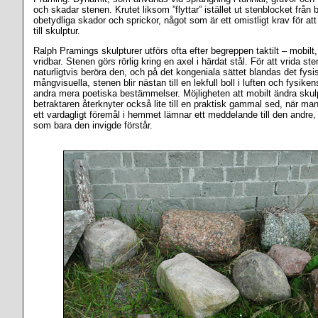
och skadar stenen. Krutet liksom ”flyttar” istället ut stenblocket från
obetydliga skador och sprickor, något som är ett omistligt krav för 
till skulptur.
Ralph Pramings skulpturer utförs ofta efter begreppen taktilt – mobilt
vridbar. Stenen görs rörlig kring en axel i härdat stål. För att vrida 
naturligtvis beröra den, och på det kongeniala sättet blandas det fys
mångvisuella, stenen blir nästan till en lekfull boll i luften och fysikens
andra mera poetiska bestämmelser. Möjligheten att mobilt ändra skul
betraktaren återknyter också lite till en praktisk gammal sed, när m
ett vardagligt föremål i hemmet lämnar ett meddelande till den andre, 
som bara den invigde förstår.