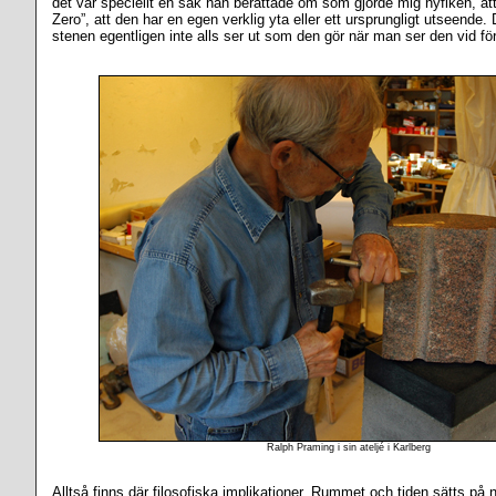
det var speciellt en sak han berättade om som gjorde mig nyfiken, at
Zero”, att den har en egen verklig yta eller ett ursprungligt utseende.
stenen egentligen inte alls ser ut som den gör när man ser den vid först
Ralph Praming i sin ateljé i Karlberg
Alltså finns där filosofiska implikationer. Rummet och tiden sätts på 