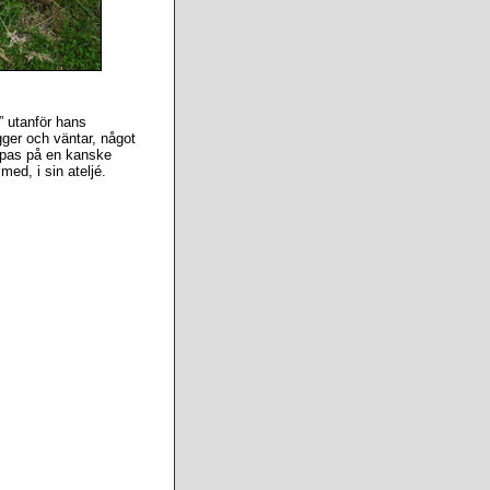
” utanför hans
gger och väntar, något
oppas på en kanske
med, i sin ateljé.