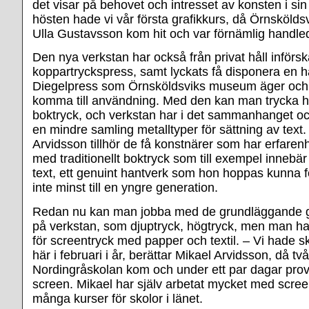
det visar på behovet och intresset av konsten i si
hösten hade vi vår första grafikkurs, då Örnsköld
Ulla Gustavsson kom hit och var förnämlig handled
Den nya verkstan har också från privat håll införs
koppartryckspress, samt lyckats få disponera en 
Diegelpress som Örnsköldsviks museum äger och 
komma till användning. Med den kan man trycka hö
boktryck, och verkstan har i det sammanhanget o
en mindre samling metalltyper för sättning av text
Arvidsson tillhör de få konstnärer som har erfarenh
med traditionellt boktryck som till exempel innebä
text, ett genuint hantverk som hon hoppas kunna 
inte minst till en yngre generation.
Redan nu kan man jobba med de grundläggande gr
på verkstan, som djuptryck, högtryck, men man ha
för screentryck med papper och textil. – Vi hade 
här i februari i år, berättar Mikael Arvidsson, då tv
Nordingråskolan kom och under ett par dagar prov
screen. Mikael har själv arbetat mycket med scree
många kurser för skolor i länet.