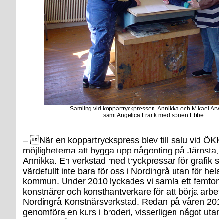
Samling vid koppartryckpressen. Annikka och Mikael Arv
samt Angelica Frank med sonen Ebbe.
– När en koppartryckspress blev till salu vid ÖK
möjligheterna att bygga upp någonting på Järnsta,
Annikka. En verkstad med tryckpressar för grafik sk
värdefullt inte bara för oss i Nordingrå utan för he
kommun. Under 2010 lyckades vi samla ett femton
konstnärer och konsthantverkare för att börja arbe
Nordingrå Konstnärsverkstad. Redan på våren 20
genomföra en kurs i broderi, visserligen något uta