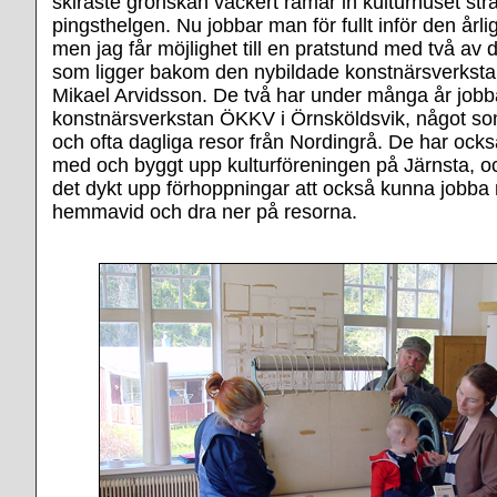
skiraste grönskan vackert ramar in kulturhuset stra
pingsthelgen. Nu jobbar man för fullt inför den årl
men jag får möjlighet till en pratstund med två av 
som ligger bakom den nybildade konstnärsverksta
Mikael Arvidsson. De två har under många år jobba
konstnärsverkstan ÖKKV i Örnsköldsvik, något so
och ofta dagliga resor från Nordingrå. De har också
med och byggt upp kulturföreningen på Järnsta, oc
det dykt upp förhoppningar att också kunna jobba
hemmavid och dra ner på resorna.