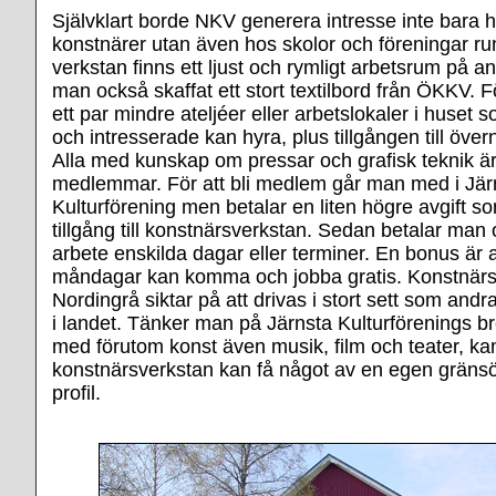
Självklart borde NKV generera intresse inte bara h
konstnärer utan även hos skolor och föreningar ru
verkstan finns ett ljust och rymligt arbetsrum på 
man också skaffat ett stort textilbord från ÖKKV. Fö
ett par mindre ateljéer eller arbetslokaler i huset
och intresserade kan hyra, plus tillgången till öve
Alla med kunskap om pressar och grafisk teknik är
medlemmar. För att bli medlem går man med i Jär
Kulturförening men betalar en liten högre avgift s
tillgång till konstnärsverkstan. Sedan betalar man o
arbete enskilda dagar eller terminer. En bonus är 
måndagar kan komma och jobba gratis. Konstnärs
Nordingrå siktar på att drivas i stort sett som and
i landet. Tänker man på Järnsta Kulturförenings b
med förutom konst även musik, film och teater, k
konstnärsverkstan kan få något av en egen gräns
profil.