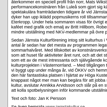
återkommer en speciell profil från norr, Mats Wiks
performancekonstnären från Luleå som gjort sig kä
spektakulära framträdanden tidigare år vid Järns
dyker han upp iklädd popmusikerns roll tillsamma
Eterkropp. Under hela sommaren visas för övrigt en
kaféet med grafik och emalj av Britt Hillbom, Robe
mindre utställning med NKV-medlemmar på övre p
Sedan Järnsta Kulturförening intog sitt kulturhus i 
antal år sedan har det mesta av programmen lega
sommarhalvåret. Med tillskottet av konstnärsverkst
som att huset får aktiviteter året runt, och att det s
som ett av de mest intressanta och självgående k
kulturprojekten i Västernorrland. – Med tillgången t
vi byggt upp under många år, vid ÖKKV och hem
den här fantastiska platsen i hjärtat av Höga Kuste
knappast något mer man kan begära för att jobba
kultur, avslutar Annikka Arvidsson och slår på en s
att kolla spotbelysningen inför kommande utställni
Text och foto: Jan K Persson
Se även hemsida
www.jarnstakultur.se