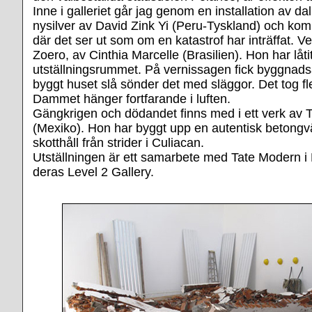
Inne i galleriet går jag genom en installation av da
nysilver av David Zink Yi (Peru-Tyskland) och komm
där det ser ut som om en katastrof har inträffat. V
Zoero, av Cinthia Marcelle (Brasilien). Hon har låti
utställningsrummet. På vernissagen fick byggnad
byggt huset slå sönder det med släggor. Det tog fl
Dammet hänger fortfarande i luften.
Gängkrigen och dödandet finns med i ett verk av 
(Mexiko). Hon har byggt upp en autentisk betong
skotthåll från strider i Culiacan.
Utställningen är ett samarbete med Tate Modern 
deras Level 2 Gallery.