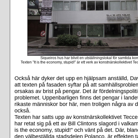
Siqueiros hus har blivit en utställningslokal för samtida ko
Texten ”It is the economy, stupid!” är ett verk av konstnärskollektivet 
Också här dyker det upp en hjälpsam anställd, Dav
att texten på fasaden syftar på att samhällsproble
orsakas av brist på pengar. Det är fördelningspoli
problemet. Uppenbarligen finns det pengar i lande
rikaste människor bor här, men troligen några av d
också.
Texten har satts upp av konstnärskollektivet Tecc
har retat sig på ett av Bill Clintons slagord i valka
is the economy, stupid!” och vänt på det. Där, blan
den välbeställda stadsdelen Polanco, är effekten t