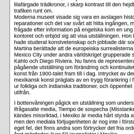
lilafärgade trädkronor, i skarp kontrast till den hej
trafiken runt om.
Moderna museet visade sig vara en avslagen histo
reparationer och det var svårt att hitta ingången, 
frågade efter information på engelska kom en ung 
kontoret och erbjöd sig att visa utställningen. Hon 
hade studerat konstvetenskap och jobbade där so
Martina berättade att de europeiska surrealisterna
Mexico City under andra världskriget grupperade s
Kahlo och Diego Riviera. Nu fanns de representer
pågående utställning om förändring och kontinuite
konst från 1900-talet fram till i dag. Intrycket av de
mexikansk konst präglats av en trygg förankring i 
ur folkliga och indianska traditioner, och öppenhet
utifrån.
I bottenvåningen pågick en utställning som under
ifrågasatte media, Tiempo de sospecha (Misstank
kändes missriktad, i Mexiko är media hårt styrda 
men den mediala förljugenheten är nog inte i förs
eget fel, det finns andra som förtrycker det fria ord