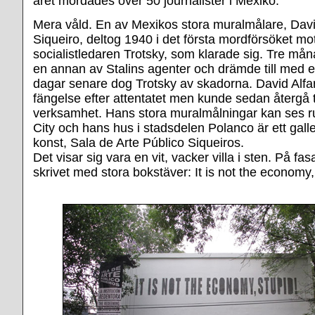
året mördades över 50 journalister i Mexiko.
Mera våld. En av Mexikos stora muralmålare, Davi
Siqueiro, deltog 1940 i det första mordförsöket mo
socialistledaren Trotsky, som klarade sig. Tre m
en annan av Stalins agenter och drämde till med 
dagar senare dog Trotsky av skadorna. David Alfar
fängelse efter attentatet men kunde sedan återgå ti
verksamhet. Hans stora muralmålningar kan ses r
City och hans hus i stadsdelen Polanco är ett galle
konst, Sala de Arte Público Siqueiros.
Det visar sig vara en vit, vacker villa i sten. På fa
skrivet med stora bokstäver: It is not the economy,