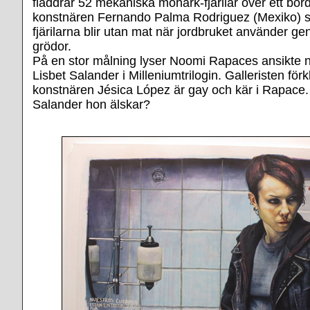
fladdrar 52 mekaniska monark-fjärilar över ett bord
konstnären Fernando Palma Rodriguez (Mexiko) so
fjärilarna blir utan mat när jordbruket använder g
grödor.
På en stor målning lyser Noomi Rapaces ansikte n
Lisbet Salander i Milleniumtrilogin. Galleristen förkl
konstnären Jésica López är gay och kär i Rapace. 
Salander hon älskar?