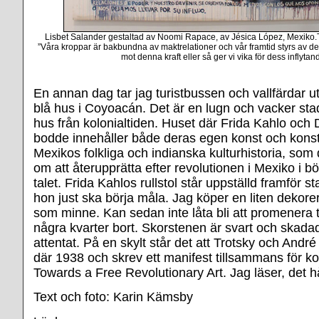
Lisbet Salander gestaltad av Noomi Rapace, av Jésica López, Mexiko.T
”Våra kroppar är bakbundna av maktrelationer och vår framtid styrs av 
mot denna kraft eller så ger vi vika för dess inflytan
En annan dag tar jag turistbussen och vallfärdar ut 
blå hus i Coyoacán. Det är en lugn och vacker st
hus från kolonialtiden. Huset där Frida Kahlo och
bodde innehåller både deras egen konst och konst
Mexikos folkliga och indianska kulturhistoria, so
om att återupprätta efter revolutionen i Mexiko i b
talet. Frida Kahlos rullstol står uppställd framför s
hon just ska börja måla. Jag köper en liten dekore
som minne. Kan sedan inte låta bli att promenera t
några kvarter bort. Skorstenen är svart och skadad
attentat. På en skylt står det att Trotsky och André
där 1938 och skrev ett manifest tillsammans för ko
Towards a Free Revolutionary Art. Jag läser, det hå
Text och foto: Karin Kämsby