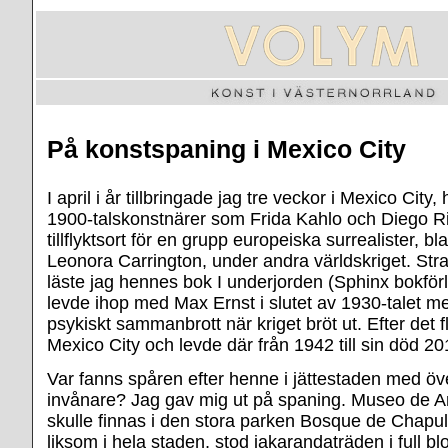
På konstspaning i Mexico City
I april i år tillbringade jag tre veckor i Mexico City
1900-talskonstnärer som Frida Kahlo och Diego R
tillflyktsort för en grupp europeiska surrealister, b
Leonora Carrington, under andra världskriget. Stra
läste jag hennes bok I underjorden (Sphinx bokför
levde ihop med Max Ernst i slutet av 1930-talet men
psykiskt sammanbrott när kriget bröt ut. Efter det fl
Mexico City och levde där från 1942 till sin död 20
Var fanns spåren efter henne i jättestaden med öv
invånare? Jag gav mig ut på spaning. Museo de 
skulle finnas i den stora parken Bosque de Chapul
liksom i hela staden, stod jakarandaträden i full 