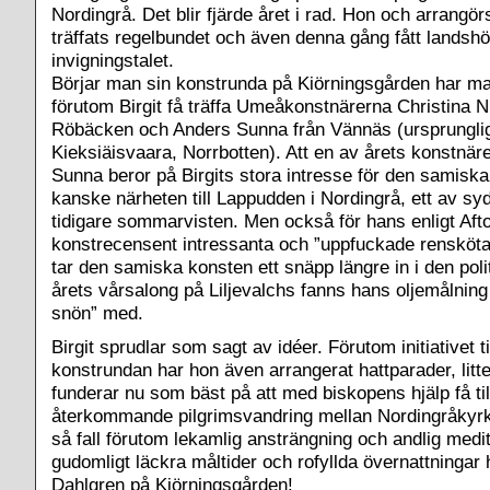
Nordingrå. Det blir fjärde året i rad. Hon och arrangö
träffats regelbundet och även denna gång fått landshö
invigningstalet.
Börjar man sin konstrunda på Kiörningsgården har ma
förutom Birgit få träffa Umeåkonstnärerna Christina N
Röbäcken och Anders Sunna från Vännäs (ursprungli
Kieksiäisvaara, Norrbotten). Att en av årets konstnär
Sunna beror på Birgits stora intresse för den samiska
kanske närheten till Lappudden i Nordingrå, ett av s
tidigare sommarvisten. Men också för hans enligt Aft
konstrecensent intressanta och ”uppfuckade rensköta
tar den samiska konsten ett snäpp längre in i den poli
årets vårsalong på Liljevalchs fanns hans oljemålning
snön” med.
Birgit sprudlar som sagt av idéer. Förutom initiativet ti
konstrundan har hon även arrangerat hattparader, litt
funderar nu som bäst på att med biskopens hjälp få til
återkommande pilgrimsvandring mellan Nordingråkyrk
så fall förutom lekamlig ansträngning och andlig medi
gudomligt läckra måltider och rofyllda övernattningar 
Dahlgren på Kiörningsgården!