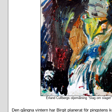
Erland Cullbergs oljemålning ”Slag om slaget”
Den gångna vintern har Birgit planerat för pingstens k