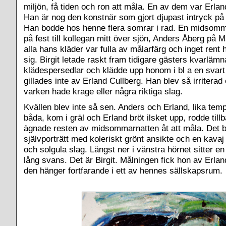
miljön, få tiden och ron att måla. En av dem var Erlan
Han är nog den konstnär som gjort djupast intryck på 
Han bodde hos henne flera somrar i rad. En midsomm
på fest till kollegan mitt över sjön, Anders Åberg p
alla hans kläder var fulla av målarfärg och inget rent
sig. Birgit letade raskt fram tidigare gästers kvarläm
klädespersedlar och klädde upp honom i bl a en svar
gillades inte av Erland Cullberg. Han blev så irriterad
varken hade krage eller några riktiga slag.
Kvällen blev inte så sen. Anders och Erland, lika tem
båda, kom i gräl och Erland bröt ilsket upp, rodde tillba
ägnade resten av midsommarnatten åt att måla. Det b
självporträtt med koleriskt grönt ansikte och en kava
och solgula slag. Längst ner i vänstra hörnet sitter e
lång svans. Det är Birgit. Målningen fick hon av Erla
den hänger fortfarande i ett av hennes sällskapsrum.