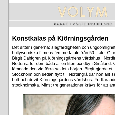
Konstkalas på Kiörningsgården
Det sitter i generna; slagfärdigheten och ungdomlighe
hollywoodska filmens femme fatale från 50 –talet Gl
Birgit Dahlgren på Kiörningsgårdens värdshus i Nor
Rötterna för dem båda är en liten bondby i Småland. 
lämnade den vid förra seklets början. Birgit gjorde ett 
Stockholm och sedan flytt till Nordingrå där hon allt s
bott och drivit Kiörningsgårdens värdshus. Fortfaran
stockholmska. Minst tre generationer krävs för att än