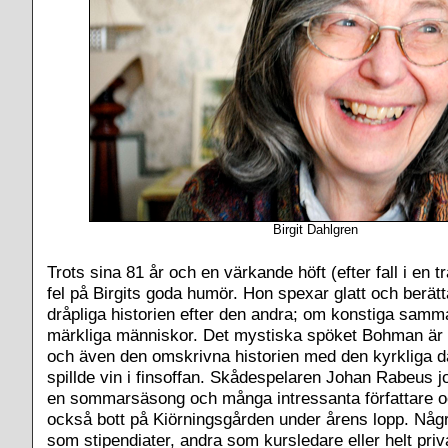
Birgit Dahlgren
Trots sina 81 år och en värkande höft (efter fall i en t
fel på Birgits goda humör. Hon spexar glatt och berät
dråpliga historien efter den andra; om konstiga samm
märkliga människor. Det mystiska spöket Bohman är f
och även den omskrivna historien med den kyrkliga
spillde vin i finsoffan. Skådespelaren Johan Rabeus
en sommarsäsong och många intressanta författare o
också bott på Kiörningsgården under årens lopp. Någ
som stipendiater, andra som kursledare eller helt priva