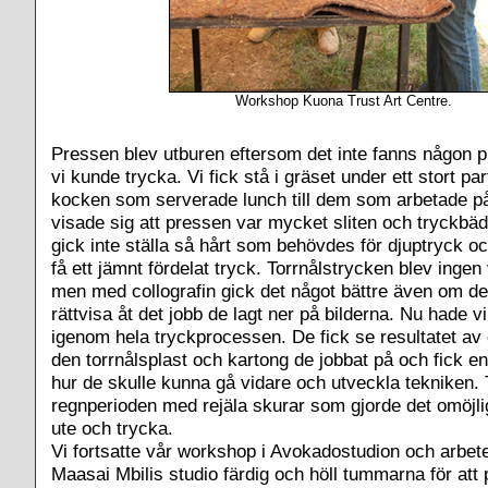
Workshop Kuona Trust Art Centre.
Pressen blev utburen eftersom det inte fanns någon p
vi kunde trycka. Vi fick stå i gräset under ett stort par
kocken som serverade lunch till dem som arbetade p
visade sig att pressen var mycket sliten och tryckbä
gick inte ställa så hårt som behövdes för djuptryck oc
få ett jämnt fördelat tryck. Torrnålstrycken blev ingen 
men med collografin gick det något bättre även om det 
rättvisa åt det jobb de lagt ner på bilderna. Nu hade vi i
igenom hela tryckprocessen. De fick se resultatet av 
den torrnålsplast och kartong de jobbat på och fick e
hur de skulle kunna gå vidare och utveckla tekniken. 
regnperioden med rejäla skurar som gjorde det omöjligt
ute och trycka.
Vi fortsatte vår workshop i Avokadostudion och arbete
Maasai Mbilis studio färdig och höll tummarna för att