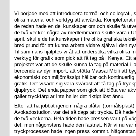
Vi började med att introducera torrnål och collografi,
olika material och verktyg att använda. Kompletterat 
de redan hade en del kunskaper om och skulle få utv
de två veckor några av medlemmarna skulle vara i Ut
april, skulle de ha kunskaper i tre olika grafiska teknike
bred grund för att kunna arbeta vidare själva i den ny
Tillsammans hjälptes vi åt att undersöka vilka olika m
verktyg för grafik som gick att få tag på i Kenya. Ett
projektet var att de skulle kunna få tag på material i l
beroende av dyr import, att stötta Maasai Mbili att b
ekonomiskt och miljömässigt hållbar och kontinuerlig
grafik. Det visade sig vara svårast att få tag på tryck
djuptryck. Det enda papper som gick att blöta var akv
gäller tryckfärg är inte heller det riktigt löst ännu.
Efter att ha jobbat igenom några plåtar (torrnålsplast)
Avokadostudion, var det så dags att trycka. Då hade v
de två veckorna. Hela tiden hade pressen varit på väg 
det, men någonstans hade den fastnat. När vi nu var 
tryckprocessen hade ingen press kommit. Någonstans