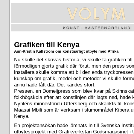
Grafiken till Kenya
Ann-Kristin Källström om konstnärligt utbyte med Afrika
Nu skulle det skrivas historia, vi skulle ta grafiken ti
förmodligen gjorts grafik där förut, men den press som 
installera skulle komma att bli den enda tryckpresse
kunskap om grafik, medel och metoder vi skulle förm
ännu hade fått där. Det kändes stort.
Pressen, en Domeijpress som blev kvar på Skinnska
folkhögskola efter att konstlinjen där lagts ned, hade 
Nyhléns minnesfond i Uttersberg och skänkts till ko
Maasai Mbili som är verksam i slumområdet Kibera ut
Kenya.
En projektansökan hade lämnats in till Svenska Institut
utbytesprojekt med Grafikverkstan Godsmagasinet i 