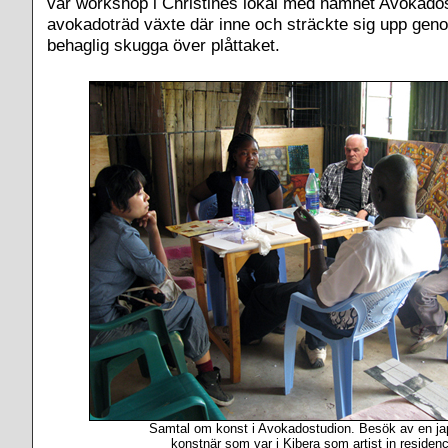
vår workshop i Christines lokal med namnet Avokados
avokadoträd växte där inne och sträckte sig upp gen
behaglig skugga över plåttaket.
Samtal om konst i Avokadostudion. Besök av en j
konstnär som var i Kibera som artist in residenc