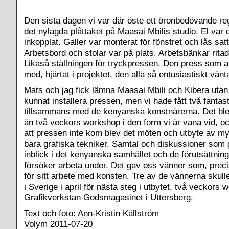
Den sista dagen vi var där öste ett öronbedövande re
det nylagda plåttaket på Maasai Mbilis studio. El var
inkopplat. Galler var monterat för fönstret och lås sat
Arbetsbord och stolar var på plats. Arbetsbänkar ritad
Likaså ställningen för tryckpressen. Den press som al
med, hjärtat i projektet, den alla så entusiastiskt vänt
Mats och jag fick lämna Maasai Mbili och Kibera utan a
kunnat installera pressen, men vi hade fått två fantas
tillsammans med de kenyanska konstnärerna. Det bl
än två veckors workshop i den form vi är vana vid, oc
att pressen inte kom blev det möten och utbyte av m
bara grafiska tekniker. Samtal och diskussioner som
inblick i det kenyanska samhället och de förutsättnin
försöker arbeta under. Det gav oss vänner som, preci
för sitt arbete med konsten. Tre av de vännerna skulle
i Sverige i april för nästa steg i utbytet, två veckors 
Grafikverkstan Godsmagasinet i Uttersberg.
Text och foto: Ann-Kristin Källström
Volym 2011-07-20