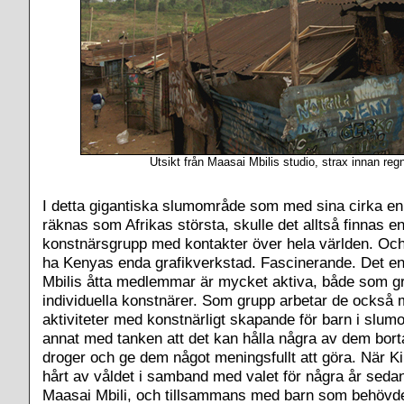
Utsikt från Maasai Mbilis studio, strax innan regn
I detta gigantiska slumområde som med sina cirka en
räknas som Afrikas största, skulle det alltså finnas e
konstnärsgrupp med kontakter över hela världen. Och
ha Kenyas enda grafikverkstad. Fascinerande. Det e
Mbilis åtta medlemmar är mycket aktiva, både som 
individuella konstnärer. Som grupp arbetar de också
aktiviteter med konstnärligt skapande för barn i slum
annat med tanken att det kan hålla några av dem bort
droger och ge dem något meningsfullt att göra. När K
hårt av våldet i samband med valet för några år sed
Maasai Mbili, och tillsammans med barn som behövde