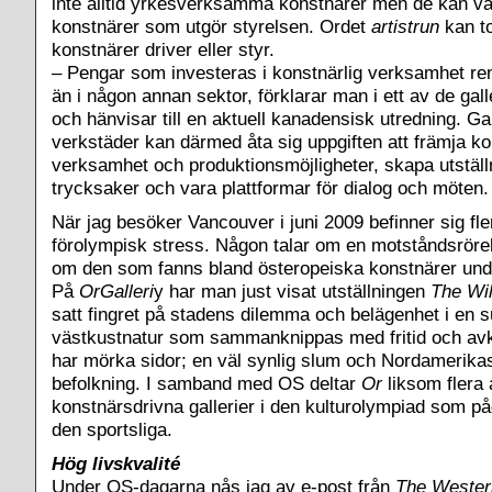
inte alltid yrkesverksamma konstnärer men de kan va
konstnärer som utgör styrelsen. Ordet
artistrun
kan to
konstnärer driver eller styr.
– Pengar som investeras i konstnärlig verksamhet re
än i någon annan sektor, förklarar man i ett av de gall
och hänvisar till en aktuell kanadensisk utredning. Ga
verkstäder kan därmed åta sig uppgiften att främja k
verksamhet och produktionsmöjligheter, skapa utställn
trycksaker och vara plattformar för dialog och möten.
När jag besöker Vancouver i juni 2009 befinner sig fler
förolympisk stress. Någon talar om en motståndsrör
om den som fanns bland österopeiska konstnärer u
På
OrGalleri
y har man just visat utställningen
The Wi
satt fingret på stadens dilemma och belägenhet i en 
västkustnatur som sammanknippas med fritid och a
har mörka sidor; en väl synlig slum och Nordamerika
befolkning. I samband med OS deltar
Or
liksom flera
konstnärsdrivna gallerier i den kulturolympiad som på
den sportsliga.
Hög livskvalité
Under OS-dagarna nås jag av e-post från
The Wester