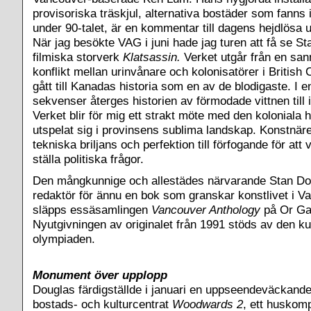
provisoriska träskjul, alternativa bostäder som fanns i
under 90-talet, är en kommentar till dagens hejdlösa 
När jag besökte VAG i juni hade jag turen att få se S
filmiska storverk
Klatsassin.
Verket utgår från en san
konflikt mellan urinvånare och kolonisatörer i Britis
gått till Kanadas historia som en av de blodigaste. I e
sekvenser återges historien av förmodade vittnen till 
Verket blir för mig ett strakt möte med den koloniala 
utspelat sig i provinsens sublima landskap. Konstnären
tekniska briljans och perfektion till förfogande för at
ställa politiska frågor.
Den mångkunnige och allestädes närvarande Stan Do
redaktör för ännu en bok som granskar konstlivet i V
släpps essäsamlingen
Vancouver Anthology
på Or Gal
Nyutgivningen av originalet från 1991 stöds av den kul
olympiaden.
Monument över upplopp
Douglas färdigställde i januari en uppseendeväckand
bostads- och kulturcentrat
Woodwards 2
, ett huskom