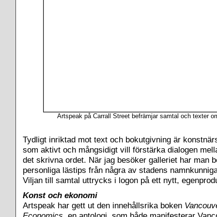
Artspeak på Carrall Street befrämjar samtal och texter o
Tydligt inriktad mot text och bokutgivning är konstnä
som aktivt och mångsidigt vill förstärka dialogen mell
det skrivna ordet. När jag besöker galleriet har man b
personliga lästips från några av stadens namnkunniga
Viljan till samtal uttrycks i logon på ett nytt, egenpro
Konst och ekonomi
Artspeak har gett ut den innehållsrika boken
Vancouve
Economics
, en antologi, som både manifesterar Van