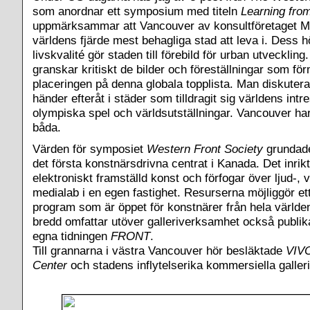
som anordnar ett symposium med titeln
Learning fro
uppmärksammar att Vancouver av konsultföretaget Mer
världens fjärde mest behagliga stad att leva i. Dess 
livskvalité gör staden till förebild för urban utvecklin
granskar kritiskt de bilder och föreställningar som f
placeringen på denna globala topplista. Man diskute
händer efteråt i städer som tilldragit sig världens int
olympiska spel och världsutställningar. Vancouver har
båda.
Värden för symposiet
Western Front Society
grundade
det första konstnärsdrivna centrat i Kanada. Det inrik
elektroniskt framställd konst och förfogar över ljud-, 
medialab i en egen fastighet. Resurserna möjliggör et
program som är öppet för konstnärer från hela världe
bredd omfattar utöver galleriverksamhet också publik
egna tidningen
FRONT
.
Till grannarna i västra Vancouver hör besläktade
VIVO
Center
och stadens inflytelserika kommersiella galler