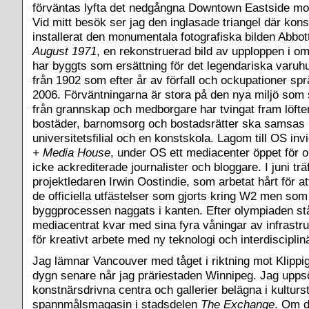
förväntas lyfta det nedgångna Downtown Eastside mot
Vid mitt besök ser jag den inglasade triangel där kon
installerat den monumentala fotografiska bilden Abbo
August 1971
, en rekonstruerad bild av upploppen i o
har byggts som ersättning för det legendariska var
från 1902 som efter år av förfall och ockupationer spr
2006. Förväntningarna är stora på den nya miljö som
från grannskap och medborgare har tvingat fram löfte
bostäder, barnomsorg och bostadsrätter ska samsas
universitetsfilial och en konstskola. Lagom till OS in
+ Media House
, under OS ett mediacenter öppet för 
icke ackrediterade journalister och bloggare. I juni trä
projektledaren Irwin Oostindie, som arbetat hårt för at
de officiella utfästelser som gjorts kring W2 men som
byggprocessen naggats i kanten. Efter olympiaden st
mediacentrat kvar med sina fyra våningar av infrastr
för kreativt arbete med ny teknologi och interdisciplin
Jag lämnar Vancouver med tåget i riktning mot Klippi
dygn senare når jag präriestaden Winnipeg. Jag upps
konstnärsdrivna centra och gallerier belägna i kultur
spannmålsmagasin i stadsdelen
The Exchange
. Om d