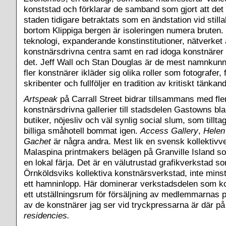
konststad och förklarar de samband som gjort att det b
staden tidigare betraktats som en ändstation vid stil
bortom Klippiga bergen är isoleringen numera bruten. 
teknologi, expanderande konstinstitutioner, nätverket
konstnärsdrivna centra samt en rad idoga konstnärer ha
det. Jeff Wall och Stan Douglas är de mest namnku
fler konstnärer ikläder sig olika roller som fotografer, 
skribenter och fullföljer en tradition av kritiskt tänka
Artspeak
på Carrall Street bidrar tillsammans med fle
konstnärsdrivna gallerier till stadsdelen Gastowns bl
butiker, nöjesliv och väl synlig social slum, som tillt
billiga småhotell bommat igen.
Access Gallery
,
Helen 
Gachet
är några andra. Mest lik en svensk kollektivv
Malaspina printmakers belägen på Granville Island 
en lokal färja. Det är en välutrustad grafikverkstad 
Örnköldsviks kollektiva konstnärsverkstad, inte minst 
ett hamninlopp. Här dominerar verkstadsdelen som k
ett utställningsrum för försäljning av medlemmarnas p
av de konstnärer jag ser vid tryckpressarna är där på
residencies.