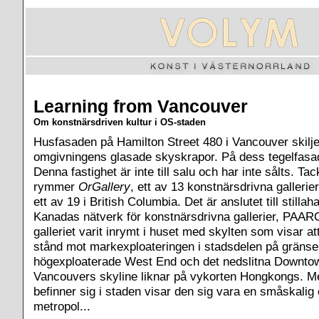
Learning from Vancouver
Om konstnärsdriven kultur i OS-staden
Husfasaden på Hamilton Street 480 i Vancouver skiljer
omgivningens glasade skyskrapor. På dess tegelfasad 
Denna fastighet är inte till salu och har inte sålts. T
rymmer
OrGallery
, ett av 13 konstnärsdrivna gallerie
ett av 19 i British Columbia. Det är anslutet till still
Kanadas nätverk för konstnärsdrivna gallerier, PAAR
galleriet varit inrymt i huset med skylten som visar at
stånd mot markexploateringen i stadsdelen på gränse
högexploaterade West End och det nedslitna Downto
Vancouvers skyline liknar på vykorten Hongkongs. M
befinner sig i staden visar den sig vara en småskalig
metropol...