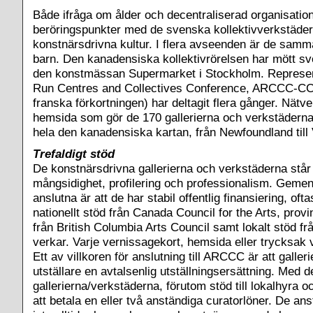
Både ifråga om ålder och decentraliserad organisation
beröringspunkter med de svenska kollektivverkstäde
konstnärsdrivna kultur. I flera avseenden är de sam
barn. Den kanadensiska kollektivrörelsen har mött sv
den konstmässan Supermarket i Stockholm. Represent
Run Centres and Collectives Conference, ARCCC-C
franska förkortningen) har deltagit flera gånger. Nätve
hemsida som gör de 170 gallerierna och verkstäderna
hela den kanadensiska kartan, från Newfoundland till
Trefaldigt stöd
De konstnärsdrivna gallerierna och verkstäderna står
mångsidighet, profilering och professionalism. Geme
anslutna är att de har stabil offentlig finansiering, oftas
nationellt stöd från Canada Council for the Arts, provin
från British Columbia Arts Council samt lokalt stöd fr
verkar. Varje vernissagekort, hemsida eller trycksak v
Ett av villkoren för anslutning till ARCCC är att galleri
utställare en avtalsenlig utställningsersättning. Med 
gallerierna/verkstäderna, förutom stöd till lokalhyra o
att betala en eller två anständiga curatorlöner. De an