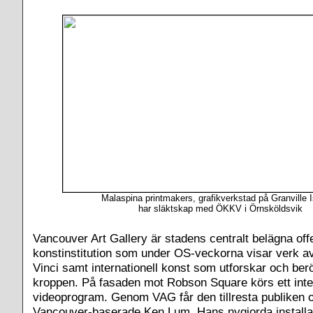
Malaspina printmakers, grafikverkstad på Granville 
har släktskap med ÖKKV i Örnsköldsvik
Vancouver Art Gallery är stadens centralt belägna offe
konstinstitution som under OS-veckorna visar verk a
Vinci samt internationell konst som utforskar och be
kroppen. På fasaden mot Robson Square körs ett inter
videoprogram. Genom VAG får den tillresta publiken
Vancouver-baserade Ken Lum. Hans nygjorda installa