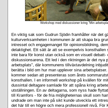
Workshop med diskussioner kring ”Min arbetspla
En viktig sak som Gudrun Sjödin framhåller när det gä
kulturverksamheten i kommunen är att skapa bra grun
intresset och engagemanget för opinionsbildning, dem
delaktighet. Ett sätt är att se exempelvis konsthallen
inte bara för konst utan också som en visuell debatt-
diskussionsarena. Ett led i den riktningen är det nya 
arbetsplats”, där kommunens tillväxtavdelning inbjudi
berätta i bild om hur man upplever sina arbetsplatser.
kommer sedan att presenteras som årets sommarutstä
konsthallen. I en informell workshop på kvällen för mit
dussintal deltagare samlade för att spåna kring arbet
utställningen. En av deltagarna, som nyss hade flytta
till Kramfors - för de fria möjligheternas skull som han
undrade om man inte på sikt kunde utveckla ett intre
det här till en högre och mera professionell nivå. För