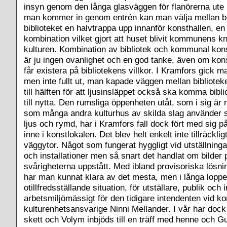
insyn genom den långa glasväggen för flanörerna ute
man kommer in genom entrén kan man välja mellan bio 
biblioteket en halvtrappa upp innanför konsthallen, en
kombination vilket gjort att huset blivit kommunens kn
kulturen. Kombination av bibliotek och kommunal kons
är ju ingen ovanlighet och en god tanke, även om konst
får existera på bibliotekens villkor. I Kramfors gick m
men inte fullt ut, man kapade väggen mellan bibliotek
till hälften för att ljusinsläppet också ska komma bib
till nytta. Den rumsliga öppenheten utåt, som i sig är 
som många andra kulturhus av skilda slag använder sig
ljus och rymd, har i Kramfors fall dock fört med sig p
inne i konstlokalen. Det blev helt enkelt inte tillräckli
väggytor. Något som fungerat hyggligt vid utställning
och installationer men så snart det handlat om bilder
svårigheterna uppstått. Med ibland provisoriska lösn
har man kunnat klara av det mesta, men i långa loppet
otillfredsställande situation, för utställare, publik och 
arbetsmiljömässigt för den tidigare intendenten vid k
kulturenhetsansvarige Ninni Mellander. I vår har dock
skett och Volym inbjöds till en träff med henne och Gu