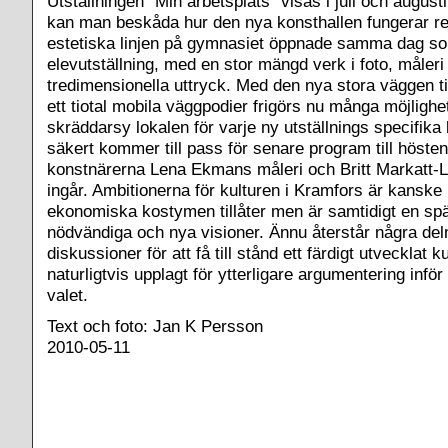
Utställningen ”Min arbetsplats” visas i juli och augus
kan man beskåda hur den nya konsthallen fungerar re
estetiska linjen på gymnasiet öppnade samma dag som
elevutställning, med en stor mängd verk i foto, måleri
tredimensionella uttryck. Med den nya stora väggen
ett tiotal mobila väggpodier frigörs nu många möjlighete
skräddarsy lokalen för varje ny utställnings specifik
säkert kommer till pass för senare program till hösten
konstnärerna Lena Ekmans måleri och Britt Markatt-L
ingår. Ambitionerna för kulturen i Kramfors är kanske
ekonomiska kostymen tillåter men är samtidigt en sp
nödvändiga och nya visioner. Ännu återstår några de
diskussioner för att få till stånd ett färdigt utvecklat k
naturligtvis upplagt för ytterligare argumentering inf
valet.
Text och foto: Jan K Persson
2010-05-11