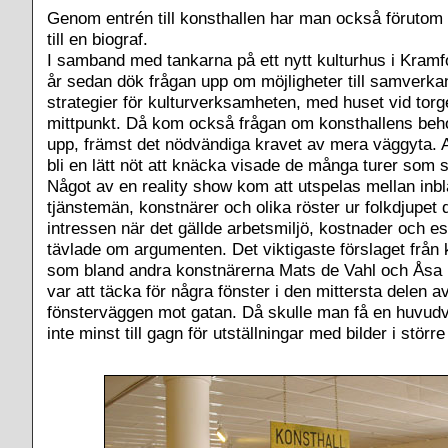
Genom entrén till konsthallen har man också förutom b
till en biograf.
I samband med tankarna på ett nytt kulturhus i Kramfor
år sedan dök frågan upp om möjligheter till samverka
strategier för kulturverksamheten, med huset vid torg
mittpunkt. Då kom också frågan om konsthallens be
upp, främst det nödvändiga kravet av mera väggyta. At
bli en lätt nöt att knäcka visade de många turer som s
Något av en reality show kom att utspelas mellan inbl
tjänstemän, konstnärer och olika röster ur folkdjupet 
intressen när det gällde arbetsmiljö, kostnader och e
tävlade om argumenten. Det viktigaste förslaget från 
som bland andra konstnärerna Mats de Vahl och Åsa 
var att täcka för några fönster i den mittersta delen a
fönsterväggen mot gatan. Då skulle man få en huvudv
inte minst till gagn för utställningar med bilder i större