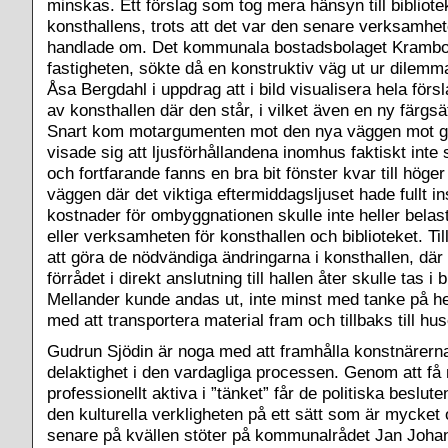
minskas. Ett förslag som tog mera hänsyn till bibliot
konsthallens, trots att det var den senare verksamhe
handlade om. Det kommunala bostadsbolaget Krambo
fastigheten, sökte då en konstruktiv väg ut ur dilemm
Åsa Bergdahl i uppdrag att i bild visualisera hela försla
av konsthallen där den står, i vilket även en ny färgsä
Snart kom motargumenten mot den nya väggen mot gata
visade sig att ljusförhållandena inomhus faktiskt inte 
och fortfarande fanns en bra bit fönster kvar till hög
väggen där det viktiga eftermiddagsljuset hade fullt 
kostnader för ombyggnationen skulle inte heller bela
eller verksamheten för konsthallen och biblioteket. Till
att göra de nödvändiga ändringarna i konsthallen, där 
förrådet i direkt anslutning till hallen åter skulle tas i 
Mellander kunde andas ut, inte minst med tanke på hen
med att transportera material fram och tillbaks till hu
Gudrun Sjödin är noga med att framhålla konstnärern
delaktighet i den vardagliga processen. Genom att få
professionellt aktiva i ”tänket” får de politiska beslute
den kulturella verkligheten på ett sätt som är mycket 
senare på kvällen stöter på kommunalrådet Jan Johan