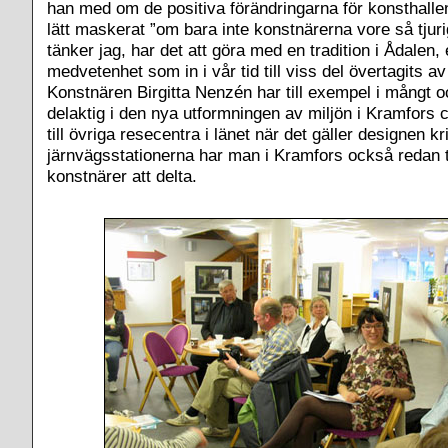
han med om de positiva förändringarna för konsthallen
lätt maskerat ”om bara inte konstnärerna vore så tjur
tänker jag, har det att göra med en tradition i Ådalen, 
medvetenhet som in i vår tid till viss del övertagits av
Konstnären Birgitta Nenzén har till exempel i mångt o
delaktig i den nya utformningen av miljön i Kramfors 
till övriga resecentra i länet när det gäller designen k
järnvägsstationerna har man i Kramfors också redan tid
konstnärer att delta.