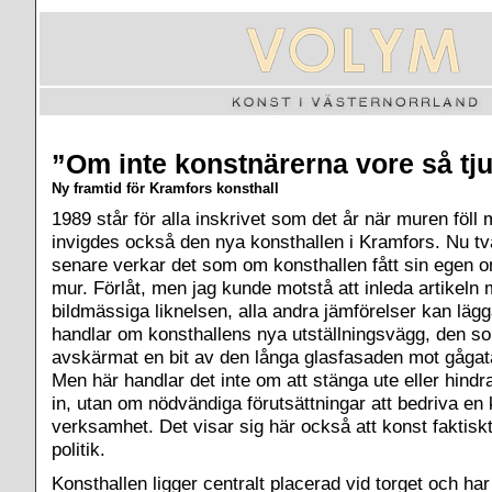
”Om inte konstnärerna vore så tju
Ny framtid för Kramfors konsthall
1989 står för alla inskrivet som det år när muren föll
invigdes också den nya konsthallen i Kramfors. Nu t
senare verkar det som om konsthallen fått sin egen 
mur. Förlåt, men jag kunde motstå att inleda artikeln
bildmässiga liknelsen, alla andra jämförelser kan lägg
handlar om konsthallens nya utställningsvägg, den s
avskärmat en bit av den långa glasfasaden mot gågat
Men här handlar det inte om att stänga ute eller hind
in, utan om nödvändiga förutsättningar att bedriva en 
verksamhet. Det visar sig här också att konst faktis
politik.
Konsthallen ligger centralt placerad vid torget och har 