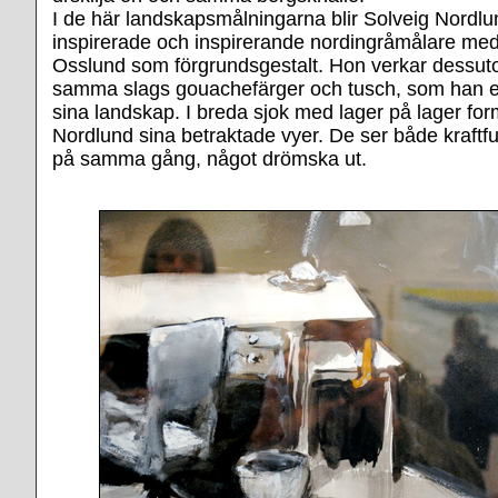
I de här landskapsmålningarna blir Solveig Nordlu
inspirerade och inspirerande nordingråmålare me
Osslund som förgrundsgestalt. Hon verkar dessu
samma slags gouachefärger och tusch, som han en
sina landskap. I breda sjok med lager på lager for
Nordlund sina betraktade vyer. De ser både kraftful
på samma gång, något drömska ut.