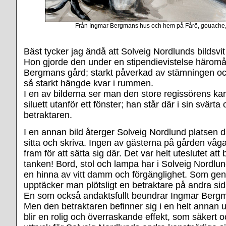
Från Ingmar Bergmans hus och hem på Fårö, gouache,
Bäst tycker jag ändå att Solveig Nordlunds bildsvit
Hon gjorde den under en stipendievistelse häromå
Bergmans gård; starkt påverkad av stämningen oc
så starkt hängde kvar i rummen.
I en av bilderna ser man den store regissörens kar
siluett utanför ett fönster; han står där i sin svärta
betraktaren.
I en annan bild återger Solveig Nordlund platsen 
sitta och skriva. Ingen av gästerna på gården våg
fram för att sätta sig där. Det var helt uteslutet att
tanken! Bord, stol och lampa har i Solveig Nordlun
en hinna av vitt damm och förgänglighet. Som ge
upptäcker man plötsligt en betraktare på andra si
En som också andaktsfullt beundrar Ingmar Bergm
Men den betraktaren befinner sig i en helt annan ut
blir en rolig och överraskande effekt, som säkert o