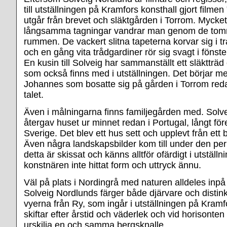
till utställningen på Kramfors konsthall gjort film
utgår från brevet och släktgården i Torrom. Mycket
långsamma tagningar vandrar man genom de tomm
rummen. De vackert slitna tapeterna korvar sig i
och en gång vita trådgardiner rör sig svagt i fönste
En kusin till Solveig har sammanställt ett släktträd
som också finns med i utställningen. Det börjar m
Johannes som bosatte sig på gården i Torrom red
talet.
Även i målningarna finns familjegården med. Solv
återgav huset ur minnet redan i Portugal, långt före å
Sverige. Det blev ett hus sett och upplevt från ett 
Även några landskapsbilder kom till under den per
detta är skissat och känns alltför ofärdigt i utstäl
konstnären inte hittat form och uttryck ännu.
Väl på plats i Nordingrå med naturen alldeles inpå
Solveig Nordlunds färger både djärvare och distinkt
vyerna från Ry, som ingår i utställningen på Kramf
skiftar efter årstid och väderlek och vid horisonte
urskilja en och samma bergsknalle.