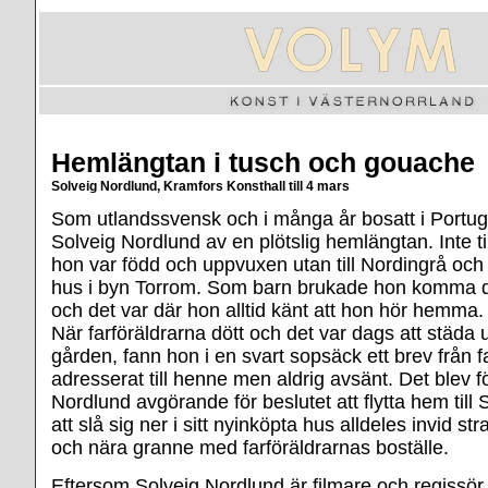
Hemlängtan i tusch och gouache
Solveig Nordlund, Kramfors Konsthall till 4 mars
Som utlandssvensk och i många år bosatt i Portu
Solveig Nordlund av en plötslig hemlängtan. Inte t
hon var född och uppvuxen utan till Nordingrå och 
hus i byn Torrom. Som barn brukade hon komma 
och det var där hon alltid känt att hon hör hemma.
När farföräldrarna dött och det var dags att städa 
gården, fann hon i en svart sopsäck ett brev från 
adresserat till henne men aldrig avsänt. Det blev f
Nordlund avgörande för beslutet att flytta hem till
att slå sig ner i sitt nyinköpta hus alldeles invid s
och nära granne med farföräldrarnas boställe.
Eftersom Solveig Nordlund är filmare och regissör