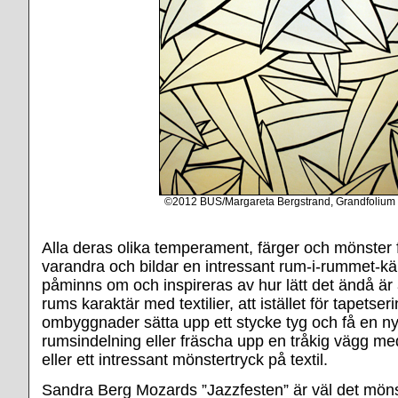
©2012 BUS/Margareta Bergstrand, Grandfolium
Alla deras olika temperament, färger och mönster fa
varandra och bildar en intressant rum-i-rummet-k
påminns om och inspireras av hur lätt det ändå är 
rums karaktär med textilier, att istället för tapetser
ombyggnader sätta upp ett stycke tyg och få en 
rumsindelning eller fräscha upp en tråkig vägg me
eller ett intressant mönstertryck på textil.
Sandra Berg Mozards ”Jazzfesten” är väl det möns