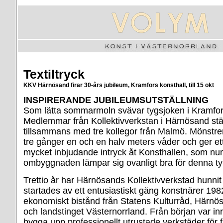
Textiltryck
KKV Härnösand firar 30-års jubileum, Kramfors konsthall, till 15 okt
INSPIRERANDE JUBILEUMSUTSTÄLLNING
Som lätta sommarmoln svävar tygsjoken i Kramfors
Medlemmar från Kollektivverkstan i Härnösand stäl
tillsammans med tre kollegor från Malmö. Mönstren
tre gånger en och en halv meters våder och ger ett l
mycket inbjudande intryck åt Konsthallen, som n
ombyggnaden lämpar sig ovanligt bra för denna typ
Trettio år har Härnösands Kollektivverkstad hunnit
startades av ett entusiastiskt gäng konstnärer 19
ekonomiskt bistånd från Statens Kulturråd, Här
och landstinget Västernorrland. Från början var inr
bygga upp professionellt utrustade verkstäder för fra