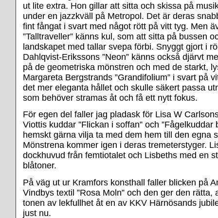
ut lite extra. Hon gillar att sitta och skissa på mus
under en jazzkväll på Metropol. Det är deras snab
fint fångat i svart med något rött på vitt tyg. Men
”Talltraveller” känns kul, som att sitta på bussen o
landskapet med tallar svepa förbi. Snyggt gjort i r
Dahlqvist-Erikssons ”Neon” känns också djärvt me
på de geometriska mönstren och med de starkt, ly
Margareta Bergstrands ”Grandifolium” i svart på vi
det mer eleganta hållet och skulle säkert passa utm
som behöver stramas åt och få ett nytt fokus.
För egen del faller jag pladask för Lisa W Carlson
Viottis kuddar ”Flickan i soffan” och ”Fågelkuddar 
hemskt gärna vilja ta med dem hem till den egna s
Mönstrena kommer igen i deras tremeterstyger. Li
dockhuvud från femtiotalet och Lisbeths med en st
blåtoner.
På väg ut ur Kramfors konsthall faller blicken på 
Vindbys textil ”Rosa Moln” och den ger den rätta,
tonen av lekfullhet åt en av KKV Härnösands jubil
just nu.