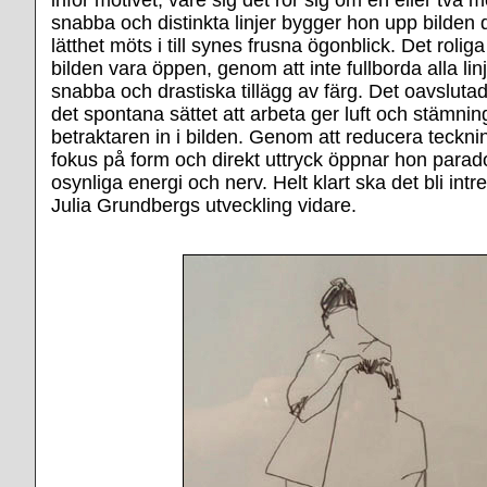
snabba och distinkta linjer bygger hon upp bilden 
lätthet möts i till synes frusna ögonblick. Det roliga
bilden vara öppen, genom att inte fullborda alla li
snabba och drastiska tillägg av färg. Det oavsluta
det spontana sättet att arbeta ger luft och stämni
betraktaren in i bilden. Genom att reducera teckn
fokus på form och direkt uttryck öppnar hon parado
osynliga energi och nerv. Helt klart ska det bli intre
Julia Grundbergs utveckling vidare.