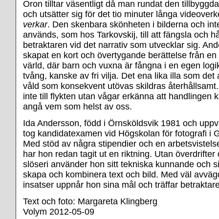
Oron tilltar väsentligt då man rundat den tillbyggd
och utsätter sig för det tio minuter långa videover
verkar
. Den skenbara skönheten i bilderna och int
används, som hos Tarkovskij, till att fängsla och hå
betraktaren vid det narrativ som utvecklar sig. An
skapat en kort och övertygande berättelse från en t
värld, där barn och vuxna är fångna i en egen log
tvång, kanske av fri vilja. Det ena lika illa som det
våld som konsekvent utövas skildras återhållsamt.
inte till flykten utan vågar erkänna att handlingen 
angå vem som helst av oss.
Ida Andersson, född i Örnsköldsvik 1981 och uppv
tog kandidatexamen vid Högskolan för fotografi i 
Med stöd av några stipendier och en arbetsvistel
har hon redan tagit ut en riktning. Utan överdrifter
slöseri använder hon sitt tekniska kunnande och s
skapa och kombinera text och bild. Med väl avväg
insatser uppnår hon sina mål och träffar betraktar
Text och foto: Margareta Klingberg
Volym 2012-05-09