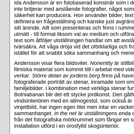
Ida Andersson är en fotobaserad konstnär som i d
inte briljerar med anslående fotografier, något so
säkerhet kan producera. Hon använder bilder, text o
definiera en frågeställning och kanske just avgrän
sitt ärende. Allt som presenteras och finns i rum
utmätt - till format liksom val av medium och utfö
text som åtföljer utställningen handlar om att avstå
tvärsäkra. Att våga dröja vid det oförklarliga och 
istället för att snabbt söka sammanhang och meni
Andersson visar flera bildsviter.
Nonentity
är stillbi
filmiska material som kommit tilll i arbetat med vi
verkar
.
Större delan av jordens berg finns på have
fotograferade porträtt av stenar, inramade som om
familjebilder. I kombination med verkliga stenar fu
Botniabanan blir det ett stycke jordkonst. Den gåtf
vindsinteriören med en allmogestol, som också är 
vinjettbild, har ingen egen titel men intar en vacker
sammanhanget.
In the net
är utställningens enda c-
från det fotografiska mörkrummet som fångar en 
installation utförd i en orosfylld skogsinteriör.