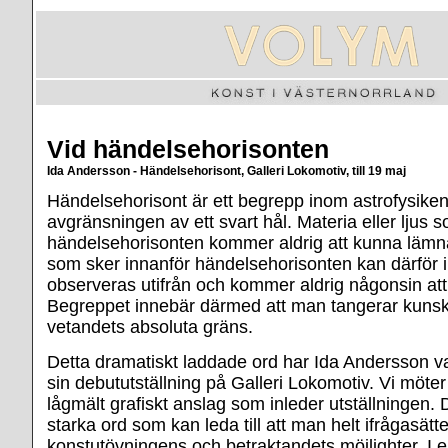
Vid händelsehorisonten
Ida Andersson - Händelsehorisont, Galleri Lokomotiv, till 19 maj
Händelsehorisont är ett begrepp inom astrofysike
avgränsningen av ett svart hål. Materia eller ljus so
händelsehorisonten kommer aldrig att kunna läm
som sker innanför händelsehorisonten kan därför i
observeras utifrån och kommer aldrig någonsin att
Begreppet innebär därmed att man tangerar kuns
vetandets absoluta gräns.
Detta dramatiskt laddade ord har Ida Andersson val
sin debututställning på Galleri Lokomotiv. Vi möter 
lågmält grafiskt anslag som inleder utställningen. 
starka ord som kan leda till att man helt ifrågasätt
konstutövningens och betraktandets möjlighter. I 