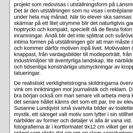
projekt som redovisas i utställningsform på Läns
Det är den utställningen som nu visas i entréplan
under hela maj månad. När tio elever ska samsas
skärmar på ett litet utrymme blir det naturligtvis g
hoptryckt och kompakt, speciellt då de flesta foton
inramningar. Ändå blir det inte splittrat och svåröv
intima formen på utställningen gör att man måste s
och kommer därför motiven inpå livet. Motivvalen 
knappast, från vardagsbilder till modeporträtt, frå
industrimiljöer till äventyrliga landskap, lite närbi
och tidsenliga konstnärliga utsmyckningar av krop
tatueringar.
De realistiskt verklighetstrogna skildringarna öve
vink om inriktningen mot journalistik och reklam. D
bra början också om man senare vill arbeta mera k
det senare hållet känns det som ett par, tre av ele
Susanne Lundqvist små svartvita bilder av toaletter
mystik, ett säreget valt motiv som lyfter i sin still
närbilder av former och detaljer vi alla är vana vid.
fotografierna är i kortformatet 9x12 cm vilket ger