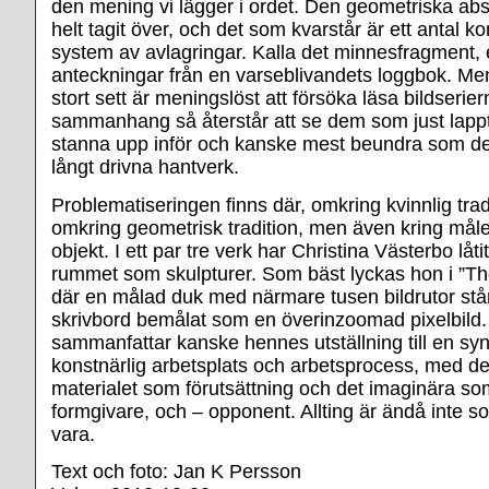
den mening vi lägger i ordet. Den geometriska abs
helt tagit över, och det som kvarstår är ett antal ko
system av avlagringar. Kalla det minnesfragment, el
anteckningar från en varseblivandets loggbok. Men
stort sett är meningslöst att försöka läsa bildseriern
sammanhang så återstår att se dem som just lappt
stanna upp inför och kanske mest beundra som de
långt drivna hantverk.
Problematiseringen finns där, omkring kvinnlig trad
omkring geometrisk tradition, men även kring måle
objekt. I ett par tre verk har Christina Västerbo låtit
rummet som skulpturer. Som bäst lyckas hon i ”Th
där en målad duk med närmare tusen bildrutor står
skrivbord bemålat som en överinzoomad pixelbild.
sammanfattar kanske hennes utställning till en sy
konstnärlig arbetsplats och arbetsprocess, med de
materialet som förutsättning och det imaginära s
formgivare, och – opponent. Allting är ändå inte 
vara.
Text och foto: Jan K Persson