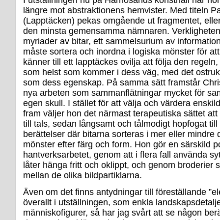
längre mot abstraktionens hemvister. Med titeln Pa
(Lapptäcken) pekas omgående ut fragmentet, eller
den minsta gemensamma nämnaren. Verkligheten 
myriader av bitar, ett sammelsurium av information
måste sortera och inordna i logiska mönster för att
känner till ett lapptäckes ovilja att följa den regel
som helst som kommer i dess väg, med det ostrukt
som dess egenskap. På samma sätt framstår Chri
nya arbeten som sammanflätningar mycket för sa
egen skull. I stället för att välja och värdera enskild
fram väljer hon det närmast terapeutiska sättet att
till tals, sedan långsamt och tålmodigt hopfogat till
berättelser där bitarna sorteras i mer eller mindre 
mönster efter färg och form. Hon gör en särskild p
hantverksarbetet, genom att i flera fall använda s
låter hänga fritt och oklippt, och genom broderie
mellan de olika bildpartiklarna.
Även om det finns antydningar till föreställande ”
överallt i utställningen, som enkla landskapsdetalj
människofigurer, så har jag svårt att se någon berä