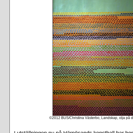
©2012 BUS/Christina Västerbo, Landskap, olja på d
I utställningen nu på Härnösands konsthall har hon