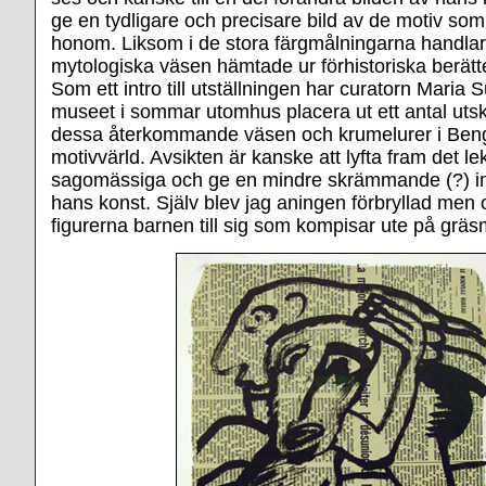
ge en tydligare och precisare bild av de motiv som
honom. Liksom i de stora färgmålningarna handla
mytologiska väsen hämtade ur förhistoriska berätt
Som ett intro till utställningen har curatorn Maria 
museet i sommar utomhus placera ut ett antal uts
dessa återkommande väsen och krumelurer i Beng
motivvärld. Avsikten är kanske att lyfta fram det le
sagomässiga och ge en mindre skrämmande (?) inträ
hans konst. Själv blev jag aningen förbryllad men 
figurerna barnen till sig som kompisar ute på gräs