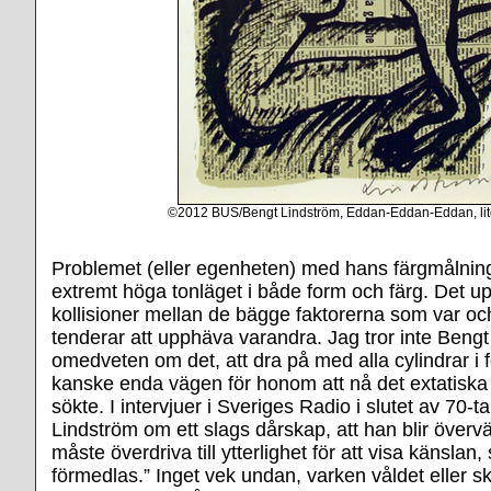
©2012 BUS/Bengt Lindström, Eddan-Eddan-Eddan, lito
Problemet (eller egenheten) med hans färgmålning
extremt höga tonläget i både form och färg. Det up
kollisioner mellan de bägge faktorerna som var oc
tenderar att upphäva varandra. Jag tror inte Bengt
omedveten om det, att dra på med alla cylindrar i 
kanske enda vägen för honom att nå det extatiska 
sökte. I intervjuer i Sveriges Radio i slutet av 70-t
Lindström om ett slags dårskap, att han blir överv
måste överdriva till ytterlighet för att visa känslan
förmedlas.” Inget vek undan, varken våldet eller s