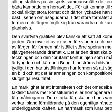
allting ställdes på sin spets sammansmälte de i en
båda kämpade om herraväldet. För att komma till s
också riktigt stora format och därför lyckades han
bäst i serien om asagudarna. I det stora formatet
formen och färgen frigör sig från varandra och kan
planhalva.
Den svartvita grafiken blev kanske ett sätt att ko
jorden. Om mycket av extasen försvinner i och m
av färgen får formen här istället större spelrum me
självgenererande dramatik. Det är den drastiska o
teckningen och den ”brutala” konturlinjen som i 
är tyngden och kärnan i Bengt Lindströms bildvärl
tydligt i den här utställningen hur formen så att sä
en bild och att det är armeringen och kompositio
slutgiltiga resultatet.
En märklighet är att intensiteten och det omedelba
faktiskt känns mer konstituerad eller homogenare 
färgmålningarna. Den starka färgskalan i hans van
verkar ibland förmildrande på den egentliga råhet
underliggande kraften. En narrmask som lurar be