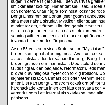
suger in denne i tigerburen. I den svartvita grafike
smicker eller lockrop. Här är det sak i sak. Bilden 
och konstant. Utan några som helst lockande röds
Bengt Lindström sina onda (eller goda?) andeväse
sina mest nakna skrudar. Mystiken eller spänningar
mindre för det, tvärtom. Likt den gamla svartvita 
det om något autentiskt och nästan dokumentärt,
sanningsvittnen om verkliga fiktioner uppträdande
invanda betraktandes färgprisma.
Av de 55 verk som visas är det serien ”Mysticism”
bilder i som uppehåller mig mest. Även om det ser 
av bestialiska vidunder så handlar enligt Bengt Li
bilder i grunden om människan. Med titelord som vi
Guds fingrar, den bedjande, reformatorn, leds man
bildvärld av religiösa myter och folklig trolldom. 
signalerar skräck, vanmakt och offer. Genom det 
innehållet kan Bengt Lindström också dra på för ful
hårdnackade konturlinjen och låta det svarta och v
varandra som i ett infernaliskt skådespel med alla
påslagna.