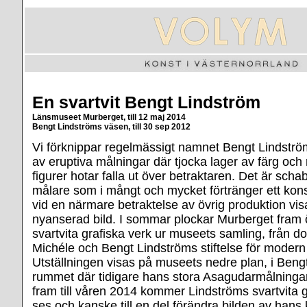
En svartvit Bengt Lindström
Länsmuseet Murberget, till 12 maj 2014
Bengt Lindströms väsen, till 30 sep 2012
Vi förknippar regelmässigt namnet Bengt Lindström 
av eruptiva målningar där tjocka lager av färg oc
figurer hotar falla ut över betraktaren. Det är scha
målare som i mångt och mycket förtränger ett ko
vid en närmare betraktelse av övrig produktion vi
nyanserad bild. I sommar plockar Murberget fram 
svartvita grafiska verk ur museets samling, från d
Michéle och Bengt Lindströms stiftelse för modern
Utställningen visas på museets nedre plan, i Beng
rummet där tidigare hans stora Asagudarmålninga
fram till våren 2014 kommer Lindströms svartvita g
ses och kanske till en del förändra bilden av hans ko