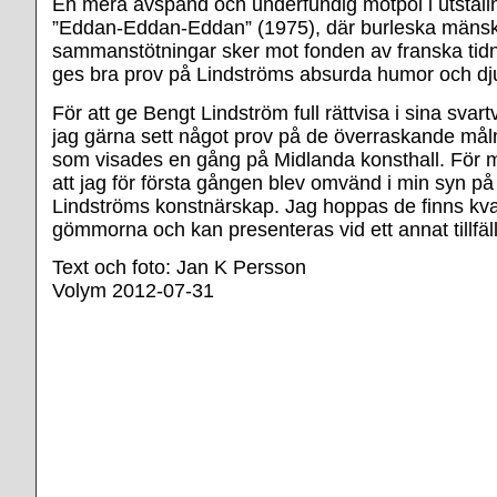
En mera avspänd och underfundig motpol i utställ
”Eddan-Eddan-Eddan” (1975), där burleska mänsk
sammanstötningar sker mot fonden av franska tidn
ges bra prov på Lindströms absurda humor och dj
För att ge Bengt Lindström full rättvisa i sina svar
jag gärna sett något prov på de överraskande måln
som visades en gång på Midlanda konsthall. För m
att jag för första gången blev omvänd i min syn p
Lindströms konstnärskap. Jag hoppas de finns kva
gömmorna och kan presenteras vid ett annat tillfäl
Text och foto: Jan K Persson
Volym 2012-07-31