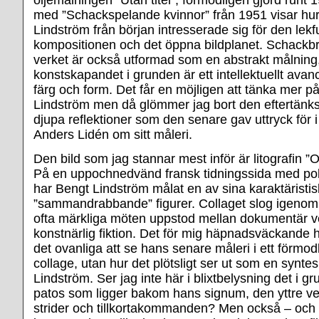
med ”Schackspelande kvinnor” från 1951 visar hu
Lindström från början intresserade sig för den lekf
kompositionen och det öppna bildplanet. Schackbr
verket är också utformad som en abstrakt målnin
konstskapandet i grunden är ett intellektuellt avan
färg och form. Det får en möjligen att tänka mer
Lindström men då glömmer jag bort den eftertän
djupa reflektioner som den senare gav uttryck för i
Anders Lidén om sitt måleri.
Den bild som jag stannar mest inför är litografin 
På en uppochnedvänd fransk tidningssida med poli
har Bengt Lindström målat en av sina karaktäristi
”sammandrabbande” figurer. Collaget slog igenom 
ofta märkliga möten uppstod mellan dokumentär ve
konstnärlig fiktion. Det för mig häpnadsväckande h
det ovanliga att se hans senare måleri i ett förmodl
collage, utan hur det plötsligt ser ut som en synte
Lindström. Ser jag inte här i blixtbelysning det i g
patos som ligger bakom hans signum, den yttre ve
strider och tillkortakommanden? Men också – och 