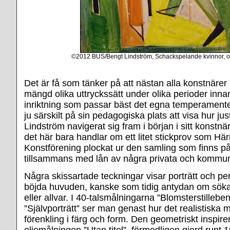
©2012 BUS/Bengt Lindström, Schackspelande kvinnor, o
Det är få som tänker på att nästan alla konstnärer
mängd olika uttryckssätt under olika perioder inna
inriktning som passar bäst det egna temperamente
ju särskilt på sin pedagogiska plats att visa hur ju
Lindström navigerat sig fram i början i sitt konst
det här bara handlar om ett litet stickprov som H
Konstförening plockat ur den samling som finns 
tillsammans med lån av några privata och kommu
Några skissartade teckningar visar porträtt och p
böjda huvuden, kanske som tidig antydan om söka
eller allvar. I 40-talsmålningarna ”Blomsterstillebe
”Självporträtt” ser man genast hur det realistiska 
förenkling i färg och form. Den geometriskt inspir
oljemålningen ”Utan titel”, förmodligen gjord runt 