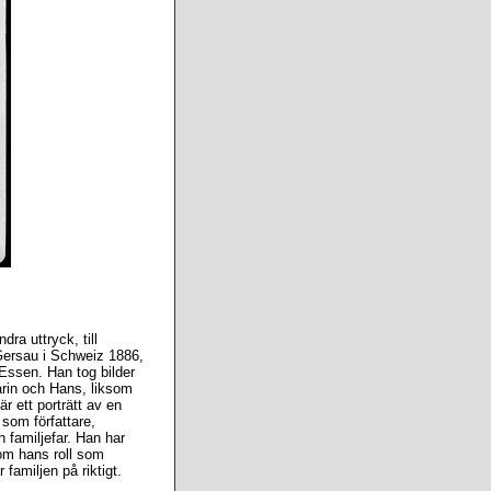
dra uttryck, till
 Gersau i Schweiz 1886,
Essen. Han tog bilder
Karin och Hans, liksom
r ett porträtt av en
 som författare,
h familjefar. Han har
 om hans roll som
familjen på riktigt.