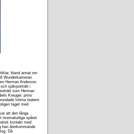
rtiklar, bland annat om
 till Wunderkameran.
afen Herman Anderson.
ch självporträtt i
rsporträtt som Herman
iels Kreuger, prins
rundade Intima teatern
roligen taget med
ar att den långa
et övernaturliga spåret
patisk kontakt med
tog han återkommande
 tog. Då