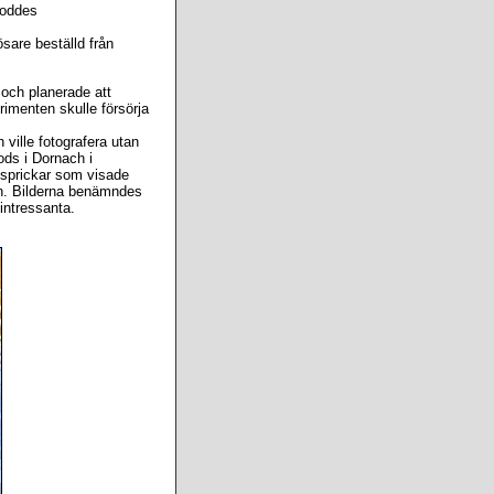
roddes
sare beställd från
 och planerade att
rimenten skulle försörja
 ville fotografera utan
ods i Dornach i
usprickar som visade
en. Bilderna benämndes
 intressanta.