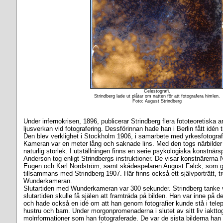
Celestografi.
Strindberg lade ut plåtar om natten för att fotografera himlen.
Foto: August Strindberg
Under infernokrisen, 1896, publicerar Strindberg flera fototeoretiska a
ljusverkan vid fotografering. Dessförinnan hade han i Berlin fått idén
Den blev verklighet i Stockholm 1906, i samarbete med yrkesfotogr
Kameran var en meter lång och saknade lins. Med den togs närbilder o
naturlig storlek. I utställningen finns en serie psykologiska konstnä
Anderson tog enligt Strindbergs instruktioner. De visar konstnärerna N
Eugen och Karl Nordström, samt skådespelaren August Falck, som g
tillsammans med Strindberg 1907. Här finns också ett självporträtt, t
Wunderkameran.
Slutartiden med Wunderkameran var 300 sekunder. Strindberg tanke v
slutartiden skulle få själen att framträda på bilden. Han var inne på d
och hade också en idé om att han genom fotografier kunde stå i tele
hustru och barn. Under morgonpromenaderna i slutet av sitt liv iakt
molnformationer som han fotograferade. De var de sista bilderna han