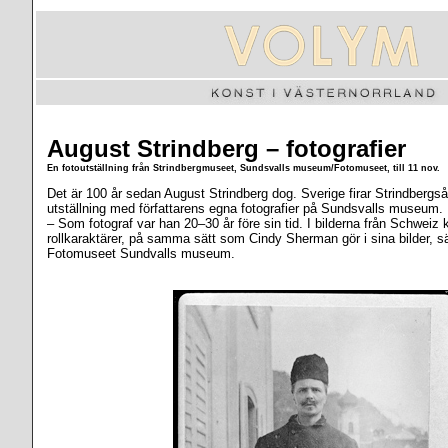
August Strindberg – fotografier
En fotoutställning från Strindbergmuseet, Sundsvalls museum/Fotomuseet, till 11 nov.
Det är 100 år sedan August Strindberg dog. Sverige firar Strindbergså
utställning med författarens egna fotografier på Sundsvalls museum.
– Som fotograf var han 20–30 år före sin tid. I bilderna från Schweiz klä
rollkaraktärer, på samma sätt som Cindy Sherman gör i sina bilder, s
Fotomuseet Sundvalls museum.