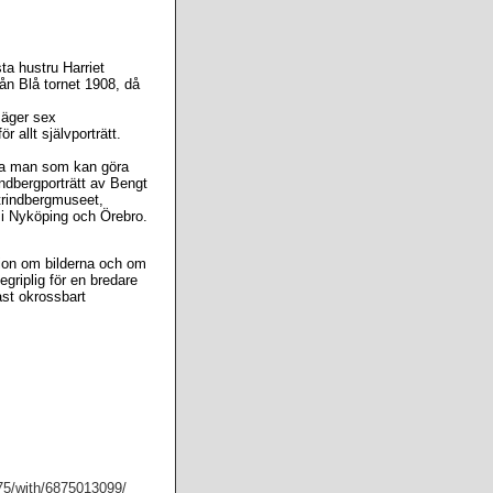
ta hustru Harriet
n Blå tornet 1908, då
 äger sex
r allt självporträtt.
fla man som kan göra
indbergporträtt av Bengt
trindbergmuseet,
s i Nyköping och Örebro.
tion om bilderna och om
egriplig för en bredare
ast okrossbart
75/with/6875013099/