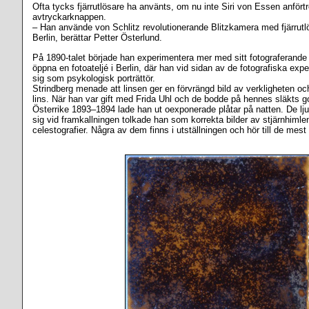
Ofta tycks fjärrutlösare ha använts, om nu inte Siri von Essen anfört
avtryckarknappen.
– Han använde von Schlitz revolutionerande Blitzkamera med fjärrutlö
Berlin, berättar Petter Österlund.
På 1890-talet började han experimentera mer med sitt fotograferande
öppna en fotoateljé i Berlin, där han vid sidan av de fotografiska expe
sig som psykologisk porträttör.
Strindberg menade att linsen ger en förvrängd bild av verkligheten och
lins. När han var gift med Frida Uhl och de bodde på hennes släkts g
Österrike 1893–1894 lade han ut oexponerade plåtar på natten. De lj
sig vid framkallningen tolkade han som korrekta bilder av stjärnhiml
celestografier. Några av dem finns i utställningen och hör till de mest