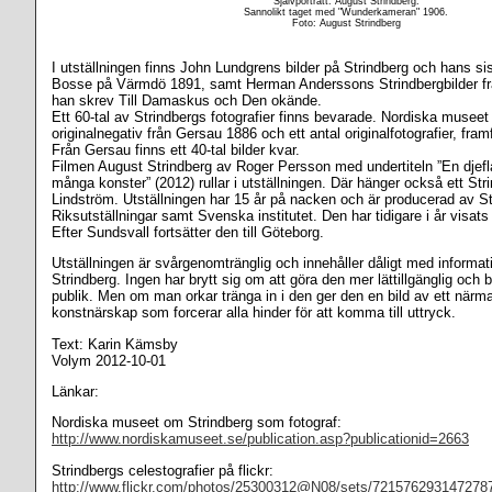
Självporträtt. August Strindberg.
Sannolikt taget med "Wunderkameran" 1906.
Foto: August Strindberg
I utställningen finns John Lundgrens bilder på Strindberg och hans sis
Bosse på Värmdö 1891, samt Herman Anderssons Strindbergbilder frå
han skrev Till Damaskus och Den okände.
Ett 60-tal av Strindbergs fotografier finns bevarade. Nordiska museet
originalnegativ från Gersau 1886 och ett antal originalfotografier, framfö
Från Gersau finns ett 40-tal bilder kvar.
Filmen August Strindberg av Roger Persson med undertiteln ”En dje
många konster” (2012) rullar i utställningen. Där hänger också ett Str
Lindström. Utställningen har 15 år på nacken och är producerad av S
Riksutställningar samt Svenska institutet. Den har tidigare i år visat
Efter Sundsvall fortsätter den till Göteborg.
Utställningen är svårgenomtränglig och innehåller dåligt med informa
Strindberg. Ingen har brytt sig om att göra den mer lättillgänglig och b
publik. Men om man orkar tränga in i den ger den en bild av ett närm
konstnärskap som forcerar alla hinder för att komma till uttryck.
Text: Karin Kämsby
Volym 2012-10-01
Länkar:
Nordiska museet om Strindberg som fotograf:
http://www.nordiskamuseet.se/publication.asp?publicationid=2663
Strindbergs celestografier på flickr:
http://www.flickr.com/photos/25300312@N08/sets/721576293147278