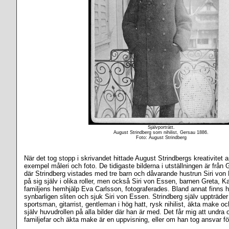
Självporträtt.
August Strindberg som nihilist, Gersau 1886.
Foto: August Strindberg
När det tog stopp i skrivandet hittade August Strindbergs kreativitet an
exempel måleri och foto. De tidigaste bilderna i utställningen är från
där Strindberg vistades med tre barn och dåvarande hustrun Siri von 
på sig själv i olika roller, men också Siri von Essen, barnen Greta, 
familjens hemhjälp Eva Carlsson, fotograferades. Bland annat finns hä
synbarligen sliten och sjuk Siri von Essen. Strindberg själv uppträder
sportsman, gitarrist, gentleman i hög hatt, rysk nihilist, äkta make oc
själv huvudrollen på alla bilder där han är med. Det får mig att undra
familjefar och äkta make är en uppvisning, eller om han tog ansvar för 