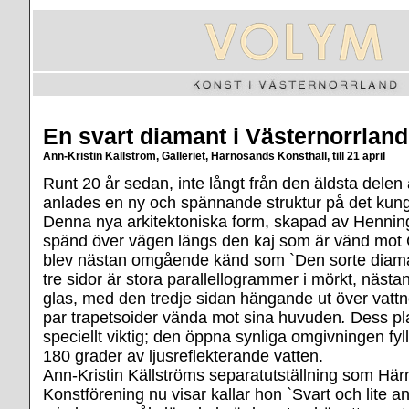
En svart diamant i Västernorrland
Ann-Kristin Källström, Galleriet, Härnösands Konsthall, till 21 april
Runt 20 år sedan, inte långt från den äldsta del
anlades en ny och spännande struktur på det kungl
Denna nya arkitektoniska form, skapad av Hennin
spänd över vägen längs den kaj som är vänd mot 
blev nästan omgående känd som `Den sorte diama
tre sidor är stora parallellogrammer i mörkt, näst
glas, med den tredje sidan hängande ut över vattne
par trapetsoider vända mot sina huvuden
.
Dess pl
speciellt viktig; den öppna synliga omgivningen fyll
180 grader av ljusreflekterande vatten.
Ann-Kristin Källströms separatutställning som Hä
Konstförening nu visar kallar hon `Svart och lite an