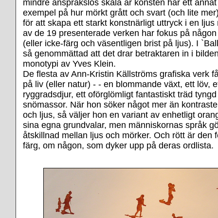
mindre anspråkslös skala är konsten här ett annat
exempel på hur mörkt grått och svart (och lite me
för att skapa ett starkt konstnärligt uttryck i en lju
av de 19 presenterade verken har fokus på någon 
(eller icke-färg och väsentligen brist på ljus). I `Ba
så genommättad att det drar betraktaren in i bilde
monotypi av Yves Klein.
De flesta av Ann-Kristin Källströms grafiska verk 
på liv (eller natur) - - en blommande växt, ett löv, e
ryggradsdjur, ett oförglömligt fantastiskt träd tyng
snömassor. När hon söker något mer än kontraste
och ljus, så väljer hon en variant av enhetligt oran
sina egna grundvalar, men människornas språk gör
åtskillnad mellan ljus och mörker. Och rött är den fö
färg, om någon, som dyker upp på deras ordlista.