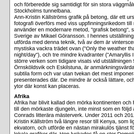
och förberedde sig samtidigt för sin stora väggmål
Stockholms tunnelbana.
Ann-Kristin Källströms grafik på betong, där ett ur
fotografi överförs med viss uppfinningsrikedom till
använder en modernare metod, "grafisk betong", s
Sverige av Mikael Göransson. I hennes utställning
utförda med denna teknik, två av dem är vintersc
mystiska vackra trädet ovan (”Only the weather tha
night/day”), och tre mindre kvadranter (”Amaryllis I 
större verken som tidigare visats vid utställningen 
Örnsköldsvik och Eskilstuna, är anmärkningsvärda 
subtila form och var utan tvekan det mest impone
presenterades där. De mindre är också lättare, och
ytor där konst kan placeras.
Afrika
Afrika har blivit kallad den mörka kontinenten och 
till den mörkaste djungeln, inte minst som en följ
Conrads litterära mästerverk. Under 2011 och 201
Kristin Källström två längre resor till Kenya, som li
ekvatorn, och utförde en nästan mirakulös tjänst f