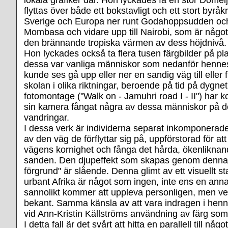
lokala grafiker där. Hon lyckades få en stor Domeij
flyttas över både ett bokstavligt och ett stort byråkr
Sverige och Europa ner runt Godahoppsudden och 
Mombasa och vidare upp till Nairobi, som är någo
den brännande tropiska värmen av dess höjdnivå.
Hon lyckades också ta flera tusen färgbilder på p
dessa var vanliga människor som nedanför hennes
kunde ses gå upp eller ner en sandig väg till eller f
skolan i olika riktningar, beroende på tid på dygnet.
fotomontage ("Walk on - Jamuhri road I - II") har
sin kamera fångat några av dessa människor på d
vandringar.
I dessa verk är individerna separat inkomponerade
av den väg de förflyttar sig på, uppförstorad för at
vägens kornighet och fånga det hårda, ökenliknand
sanden. Den djupeffekt som skapas genom denn
förgrund" är slående. Denna glimt av ett visuellt st
urbant Afrika är något som ingen, inte ens en annan
sannolikt kommer att uppleva personligen, men ver
bekant. Samma känsla av att vara indragen i henn
vid Ann-Kristin Källströms användning av färg som
I detta fall är det svårt att hitta en parallell till någ