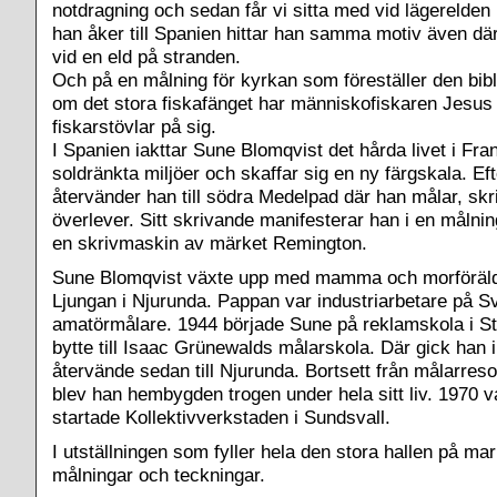
notdragning och sedan får vi sitta med vid lägerelden
han åker till Spanien hittar han samma motiv även där;
vid en eld på stranden.
Och på en målning för kyrkan som föreställer den bibl
om det stora fiskafänget har människofiskaren Jesus
fiskarstövlar på sig.
I Spanien iakttar Sune Blomqvist det hårda livet i Fra
soldränkta miljöer och skaffar sig en ny färgskala. Eft
återvänder han till södra Medelpad där han målar, skri
överlever. Sitt skrivande manifesterar han i en målnin
en skrivmaskin av märket Remington.
Sune Blomqvist växte upp med mamma och morföräldr
Ljungan i Njurunda. Pappan var industriarbetare på S
amatörmålare. 1944 började Sune på reklamskola i 
bytte till Isaac Grünewalds målarskola. Där gick han i
återvände sedan till Njurunda. Bortsett från målarreso
blev han hembygden trogen under hela sitt liv. 1970 
startade Kollektivverkstaden i Sundsvall.
I utställningen som fyller hela den stora hallen på ma
målningar och teckningar.