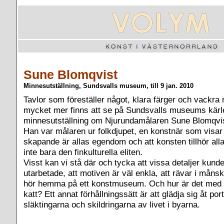
Sune Blomqvist
Minnesutställning, Sundsvalls museum, till 9 jan. 2010
Tavlor som föreställer något, klara färger och vackra
mycket mer finns att se på Sundsvalls museums kärle
minnesutställning om Njurundamålaren Sune Blomqvi
Han var målaren ur folkdjupet, en konstnär som visar a
skapande är allas egendom och att konsten tillhör all
inte bara den finkulturella eliten.
Visst kan vi stå där och tycka att vissa detaljer kund
utarbetade, att motiven är väl enkla, att rävar i måns
hör hemma på ett konstmuseum. Och hur är det med
katt? Ett annat förhållningssätt är att glädja sig åt por
släktingarna och skildringarna av livet i byarna.