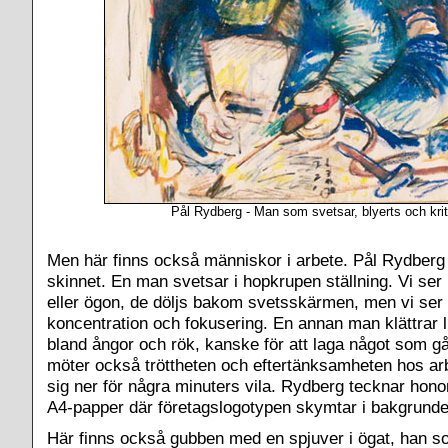
Pål Rydberg - Man som svetsar, blyerts och krit
Men här finns också människor i arbete. Pål Rydberg
skinnet. En man svetsar i hopkrupen ställning. Vi ser 
eller ögon, de döljs bakom svetsskärmen, men vi ser
koncentration och fokusering. En annan man klättrar li
bland ångor och rök, kanske för att laga något som gå
möter också tröttheten och eftertänksamheten hos ar
sig ner för några minuters vila. Rydberg tecknar hon
A4-papper där företagslogotypen skymtar i bakgrunde
Här finns också gubben med en spjuver i ögat, han s