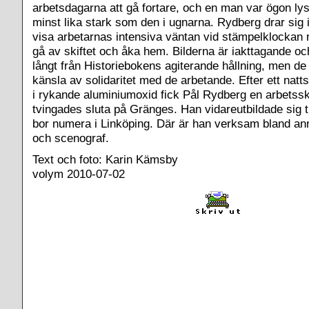
arbetsdagarna att gå fortare, och en man var ögon lys
minst lika stark som den i ugnarna. Rydberg drar sig in
visa arbetarnas intensiva väntan vid stämpelklockan n
gå av skiftet och åka hem. Bilderna är iakttagande o
långt från Historiebokens agiterande hållning, men de
känsla av solidaritet med de arbetande. Efter ett natt
i rykande aluminiumoxid fick Pål Rydberg en arbetss
tvingades sluta på Gränges. Han vidareutbildade sig t
bor numera i Linköping. Där är han verksam bland a
och scenograf.
Text och foto: Karin Kämsby
volym 2010-07-02