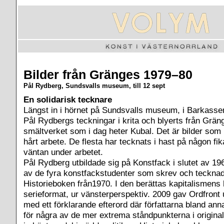
Bilder från Gränges 1979–80
Pål Rydberg, Sundsvalls museum, till 12 sept
En solidarisk tecknare
Längst in i hörnet på Sundsvalls museum, i Barkasse
Pål Rydbergs teckningar i krita och blyerts från Grä
smältverket som i dag heter Kubal. Det är bilder som 
hårt arbete. De flesta har tecknats i hast på någon fika
väntan under arbetet.
Pål Rydberg utbildade sig på Konstfack i slutet av 19
av de fyra konstfackstudenter som skrev och teckna
Historieboken från1970. I den berättas kapitalismens h
serieformat, ur vänsterperspektiv. 2009 gav Ordfront 
med ett förklarande efterord där författarna bland ann
för några av de mer extrema ståndpunkterna i origina