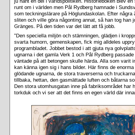
ju hänt en del i världspolitiken. Historieboken blev e
runt om i världen men Pål Rydberg hamnade i Sundsv
som teckningslärare på Höglundaskolan. Efter några 
sliten och ville göra någonting annat, så han tog han jo
Gränges. På den tiden var det lätt att få jobb.
”Den speciella miljön och stämningen, glädjen i kropp
svarta humorn, gemenskapen, fick mig alldeles uppry
programbladet. Jobbet bestod i att gjuta nya golvplatt
ugnarna i det gamla Verk 1 och Pål Rydberg passade p
väntade på att betongen skulle härda. Alla som varit
kan känna igen sig i hans bilder. Här finns de enorma 
glödande ugnarna, de stora traverserna och truckarn
tillbaka, hettan, den gasmättade luften och båtarna s
Den stora utomhusgatan inne på fabriksområdet har h
torkduk och vi ser att det finns en egen värld där inna