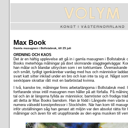
Max Book
Gamla masugnen i Bollstabruk, till 25 juli
ORDNING OCH KAOS
Det är en häftig upplevelse att gå in i gamla masugnen i Bollstabru
Books meterhöga målningar på dovt skimrande slaggtegelväggar. Kons
han målar och blandar uttrycken som i en torktumlare. Överraskande 
och smått, tydligt igenkännbar vardag med hus och människor laddas
svart katt sitter inkilad under en bro och kan inte ta sig ut. Något s
sexköpare skrattar rått mot en barbröstad kvinna.
I två, kanske tre, målningar finns arbetarlängorna i Bollstabruk med. I
fortfarande strax intill masugnen men håller på att förfalla. På målnin
tal och än är längorna fyllda av människor, barnröster och frodiga trä
att detta är Max Books barndom. Han är född i Långsele men växte up
numera välsedd konstprofessor i Stockholm. När han kom till masugn
inför utställningen såg han genast att miljön var den absolut rätta för 
målningar och även för ett uruppförande av den egna musiken till ver