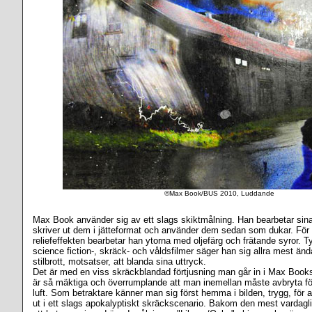
©Max Book/
BUS 2010
, Luddande
Max Book använder sig av ett slags skiktmålning. Han bearbetar sina u
skriver ut dem i jätteformat och använder dem sedan som dukar. För a
reliefeffekten bearbetar han ytorna med oljefärg och frätande syror. Ty
science fiction-, skräck- och våldsfilmer säger han sig allra mest änd
stilbrott, motsatser, att blanda sina uttryck.
Det är med en viss skräckblandad förtjusning man går in i Max Boo
är så mäktiga och överrumplande att man inemellan måste avbryta fö
luft. Som betraktare känner man sig först hemma i bilden, trygg, för a
ut i ett slags apokalyptiskt skräckscenario. Bakom den mest vardaglig