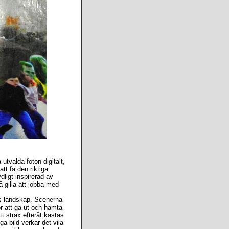
tvalda foton digitalt,
tt få den riktiga
dligt inspirerad av
å gilla att jobba med
ks landskap. Scenerna
r att gå ut och hämta
tt strax efteråt kastas
a bild verkar det vila