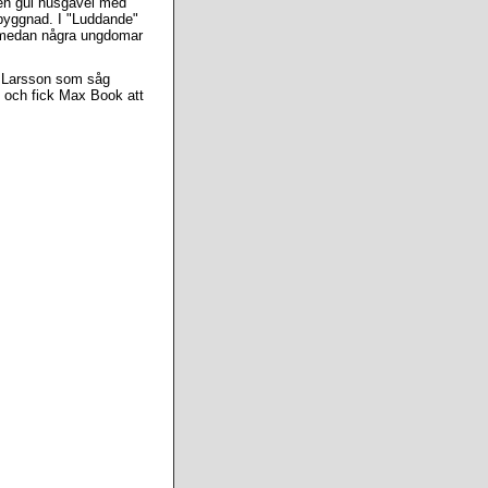
 en gul husgavel med
 byggnad. I "Luddande"
m medan några ungdomar
an Larsson som såg
 och fick Max Book att