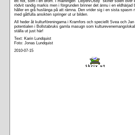
ett hot, som i en dröm. I målningen "Libyen/Osby" skiner solen över
rödvit randig markis men i förgrunden brinner det ännu i en eldhärjad
håller en grå huslänga på att rämna. Den vrider sig i en sista spas
med gåtfulla ansikten springer ut ur bilden.
All heder åt kulturföreningarna i Kramfors och speciellt Svea och J
potentialen i Bollstabruks gamla masugn som kulturevenemangslokal
ställa ut just här!
Text: Karin Lundquist
Foto: Jonas Lundquist
2010-07-15