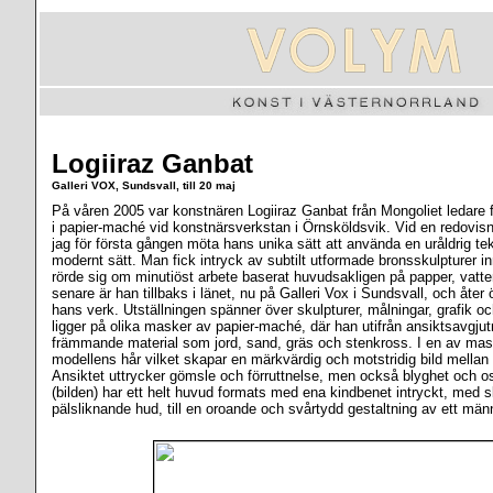
Logiiraz Ganbat
Galleri VOX, Sundsvall, till 20 maj
På våren 2005 var konstnären Logiiraz Ganbat från Mongoliet ledare 
i papier-maché vid konstnärsverkstan i Örnsköldsvik. Vid en redovisni
jag för första gången möta hans unika sätt att använda en uråldrig tek
modernt sätt. Man fick intryck av subtilt utformade bronsskulpturer i
rörde sig om minutiöst arbete baserat huvudsakligen på papper, vatt
senare är han tillbaks i länet, nu på Galleri Vox i Sundsvall, och åte
hans verk. Utställningen spänner över skulpturer, målningar, grafik 
ligger på olika masker av papier-maché, där han utifrån ansiktsavgjutnin
främmande material som jord, sand, gräs och stenkross. I en av ma
modellens hår vilket skapar en märkvärdig och motstridig bild mellan
Ansiktet uttrycker gömsle och förruttnelse, men också blyghet och os
(bilden) har ett helt huvud formats med ena kindbenet intryckt, med 
pälsliknande hud, till en oroande och svårtydd gestaltning av ett mä