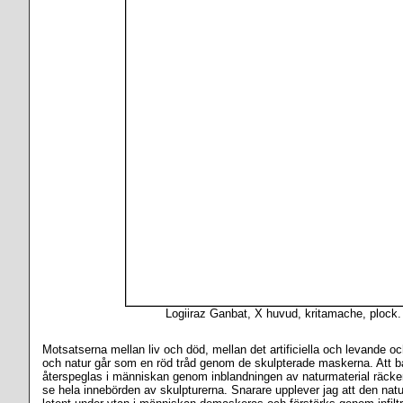
Logiiraz Ganbat, X huvud, kritamache, plock.
Motsatserna mellan liv och död, mellan det artificiella och levande och
och natur går som en röd tråd genom de skulpterade maskerna. Att b
återspeglas i människan genom inblandningen av naturmaterial räcker in
se hela innebörden av skulpturerna. Snarare upplever jag att den nat