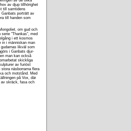
eringen av de olika
ov av djup tillhörighet
t till samtidens
az Ganbats porträtt av
ra till handen som
 Mongoliet, om gud och
en serie ”Thankas”, med
elgång i ett kosmos
e in i människan man
 gudarnas likväl som
görs i Ganbats djur-
Men man kan också
omarbetat skickliga
kulpturer av furiöst
 stora näsborrarna flera
yrka och motstånd. Med
tällningen på Vox, där
a av skräck, fasa och
!