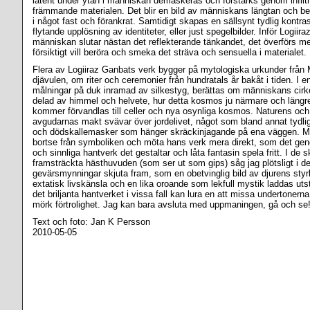
latent under ytan i människan demaskeras och förstärks genom infiltr
främmande materialen. Det blir en bild av människans längtan och beh
i något fast och förankrat. Samtidigt skapas en sällsynt tydlig kontras
flytande upplösning av identiteter, eller just spegelbilder. Inför Logiir
människan slutar nästan det reflekterande tänkandet, det överförs me
försiktigt vill beröra och smeka det sträva och sensuella i materialet.
Flera av Logiiraz Ganbats verk bygger på mytologiska urkunder från
djävulen, om riter och ceremonier från hundratals år bakåt i tiden. I 
målningar på duk inramad av silkestyg, berättas om människans cirk
delad av himmel och helvete, hur detta kosmos ju närmare och längr
kommer förvandlas till celler och nya osynliga kosmos. Naturens och
avgudarnas makt svävar över jordelivet, något som bland annat tydlig
och dödskallemasker som hänger skräckinjagande på ena väggen. 
bortse från symboliken och möta hans verk mera direkt, som det gen
och sinnliga hantverk det gestaltar och låta fantasin spela fritt. I de s
framsträckta hästhuvuden (som ser ut som gips) såg jag plötsligt i de
gevärsmynningar skjuta fram, som en obetvinglig bild av djurens st
extatisk livskänsla och en lika oroande som lekfull mystik laddas uts
det briljanta hantverket i vissa fall kan lura en att missa undertonern
mörk förtrolighet. Jag kan bara avsluta med uppmaningen, gå och se
Text och foto: Jan K Persson
2010-05-05