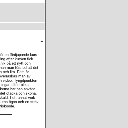
för en fördjupande kurs
ng efter kursen fick
nik på ett nytt och
nnan man förstod att det
en och lim. Fem år
r överraskas man av
och video. Tyngdpunkten
gar tillfört olika
skerna har han använt
 det otäcka och sköna.
kuld. I ett annat verk
slutna ögon och en sträv
nniskoöde.