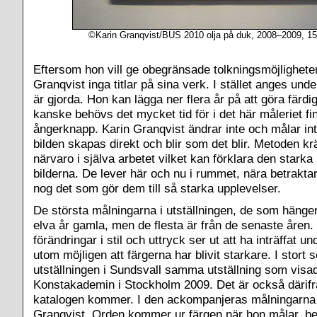
©
Karin Granqvist
/BUS 2010 olja på duk, 2008–2009, 1
Eftersom hon vill ge obegränsade tolkningsmöjligheter
Granqvist inga titlar på sina verk. I stället anges unde
är gjorda. Hon kan lägga ner flera år på att göra färd
kanske behövs det mycket tid för i det här måleriet fi
ångerknapp. Karin Granqvist ändrar inte och målar inte
bilden skapas direkt och blir som det blir. Metoden kr
närvaro i själva arbetet vilket kan förklara den starka
bilderna. De lever här och nu i rummet, nära betrakta
nog det som gör dem till så starka upplevelser.
De största målningarna i utställningen, de som hänger i 
elva år gamla, men de flesta är från de senaste åren.
förändringar i stil och uttryck ser ut att ha inträffat un
utom möjligen att färgerna har blivit starkare. I stort s
utställningen i Sundsvall samma utställning som visa
Konstakademin i Stockholm 2009. Det är också därif
katalogen kommer. I den ackompanjeras målningarna a
Granqvist. Orden kommer ur färgen när hon målar, be