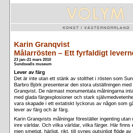
Karin Granqvist
Målarrösten – Ett fyrfaldigt levern
23 jan–21 mars 2010
Sundsvalls museum
Lever av färg
Det är inte utan ett stänk av stolthet i rösten som 
Barbro Björk presenterar den stora utställningen med 
Granqvist. De närmast monumentala målningarna int
med glada färgexplosioner och stark självmedvetenhet
vara skapade i ett extatiskt lyckorus av någon som gå
lever av färg och är färg.
Karin Granqvists målningar föreställer ingenting utan
inre världar. Och vilka världar, vilka färger. Här finns e
men smetigt, härligt, rikt, till synes outsinligt flöde a