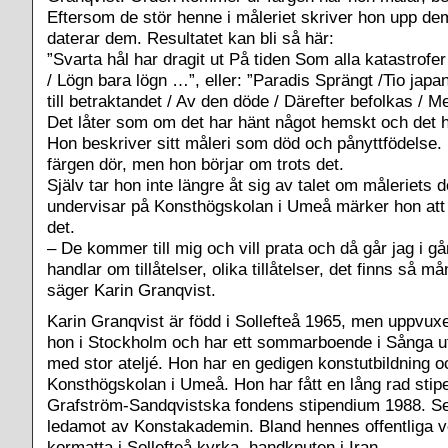
Eftersom de stör henne i måleriet skriver hon upp de
daterar dem. Resultatet kan bli så här:
”Svarta hål har dragit ut På tiden Som alla katastrofe
/ Lögn bara lögn …”, eller: ”Paradis Sprängt /Tio jap
till betraktandet / Av den döde / Därefter befolkas /
Det låter som om det har hänt något hemskt och det ha
Hon beskriver sitt måleri som död och pånyttfödelse. 
färgen dör, men hon börjar om trots det.
Själv tar hon inte längre åt sig av talet om måleriets
undervisar på Konsthögskolan i Umeå märker hon att 
det.
– De kommer till mig och vill prata och då går jag i gån
handlar om tillåtelser, olika tillåtelser, det finns så m
säger Karin Granqvist.
Karin Granqvist är född i Sollefteå 1965, men uppvux
hon i Stockholm och har ett sommarboende i Sånga ut
med stor ateljé. Hon har en gedigen konstutbildning 
Konsthögskolan i Umeå. Hon har fått en lång rad stipe
Grafström-Sandqvistska fondens stipendium 1988. S
ledamot av Konstakademin. Bland hennes offentliga 
kormatta i Sollefteå kyrka, handknuten i Iran.