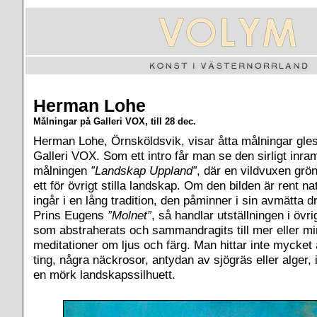
Herman Lohe
Målningar på Galleri VOX, till 28 dec.
Herman Lohe, Örnsköldsvik, visar åtta målningar gles
Galleri VOX. Som ett intro får man se den sirligt inram
målningen
”Landskap Uppland”
, där en vildvuxen grön
ett för övrigt stilla landskap. Om den bilden är rent na
ingår i en lång tradition, den påminner i sin avmätta d
Prins Eugens
”Molnet”
, så handlar utställningen i övr
som abstraherats och sammandragits till mer eller min
meditationer om ljus och färg. Man hittar inte mycket
ting, några näckrosor, antydan av sjögräs eller alger,
en mörk landskapssilhuett.