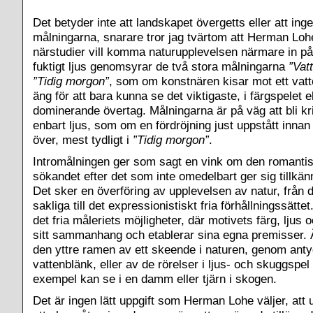
Det betyder inte att landskapet övergetts eller att ing
målningarna, snarare tror jag tvärtom att Herman Lo
närstudier vill komma naturupplevelsen närmare in på l
fuktigt ljus genomsyrar de två stora målningarna
”Vat
”Tidig morgon”
, som om konstnären kisar mot ett vat
äng för att bara kunna se det viktigaste, i färgspelet el
dominerande övertag. Målningarna är på väg att bli kri
enbart ljus, som om en fördröjning just uppstått innan l
över, mest tydligt i
”Tidig morgon”
.
Intromålningen ger som sagt en vink om den romantis
sökandet efter det som inte omedelbart ger sig tillkänn
Det sker en överföring av upplevelsen av natur, från de
sakliga till det expressionistiskt fria förhållningssätte
det fria måleriets möjligheter, där motivets färg, ljus o
sitt sammanhang och etablerar sina egna premisser. 
den yttre ramen av ett skeende i naturen, genom ant
vattenblänk, eller av de rörelser i ljus- och skuggspel
exempel kan se i en damm eller tjärn i skogen.
Det är ingen lätt uppgift som Herman Lohe väljer, att u