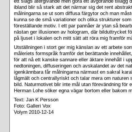
ett slags återgivande men göra ett avgörande tillägg 
ibland blir så stark att det närmar sig det rent abstrak
målningarna se ut som diffusa färgytor och man måste
kunna se de små variationer och olika strukturer som 
föreställande motiv. I ett par pannåer är ytan så bear
nästan ger illusionen av hologram, där bilduttrycket 
på ljuset i lokalen och mitt sätt att röra mig framför m
Utställningen i stort ger mig känslan av ett arbete som
måleriets formspråk framför det berättande innehåll
för att nå ett kanske sannare eller äktare innehåll i 
nedtoningen, diffuseringen och avskalandet av det natu
igenkännbara får målningarna närmast en sakral karakt
lågmält och centrallyriskt och talar mera om nature
bild. Naturmotivet blir inte mål utan förevändning för 
Herman Lohe söker egna vägar bortom eller bakom mo
Text: Jan K Persson
Foto: Galleri Vox
Volym 2010-12-14