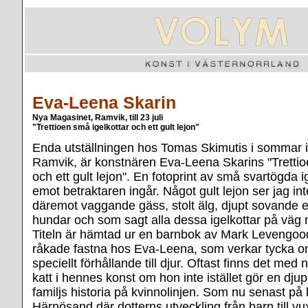
Eva-Leena Skarin
Nya Magasinet, Ramvik, till 23 juli
"Trettioen små igelkottar och ett gult lejon"
Enda utställningen hos Tomas Skimutis i sommar 
Ramvik, är konstnären Eva-Leena Skarins "Trettio
och ett gult lejon". En fotoprint av små svartögda i
emot betraktaren ingår. Något gult lejon ser jag int
däremot vaggande gäss, stolt älg, djupt sovande e
hundar och som sagt alla dessa igelkottar på väg
Titeln är hämtad ur en barnbok av Mark Levengoo
råkade fastna hos Eva-Leena, som verkar tycka o
speciellt förhållande till djur. Oftast finns det med
katt i hennes konst om hon inte istället gör en djup
familjs historia på kvinnolinjen. Som nu senast på 
Härnösand där dotterns utveckling från barn till vux