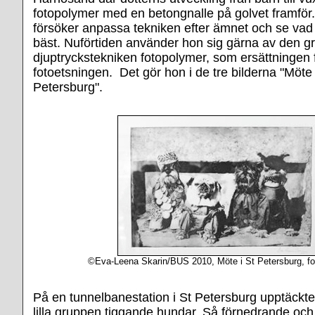
fotopolymer med en betongnalle på golvet framfö
försöker anpassa tekniken efter ämnet och se va
bäst. Nuförtiden använder hon sig gärna av den gr
djuptryckstekniken fotopolymer, som ersättningen f
fotoetsningen. Det gör hon i de tre bilderna "Möte 
Petersburg".
©Eva-Leena Skarin/BUS 2010, Möte i St Petersburg, f
På en tunnelbanestation i St Petersburg upptäck
lilla gruppen tiggande hundar. Så förnedrande och 