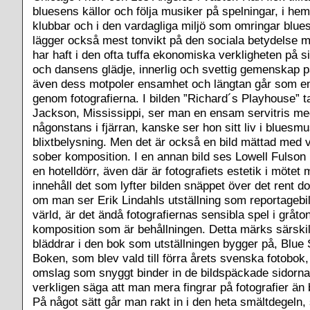
bluesens källor och följa musiker på spelningar, i he
klubbar och i den vardagliga miljö som omringar blue
lägger också mest tonvikt på den sociala betydelse 
har haft i den ofta tuffa ekonomiska verkligheten på s
och dansens glädje, innerlig och svettig gemenskap 
även dess motpoler ensamhet och längtan går som en
genom fotografierna. I bilden ”Richard´s Playhouse” t
Jackson, Mississippi, ser man en ensam servitris me
någonstans i fjärran, kanske ser hon sitt liv i bluesm
blixtbelysning. Men det är också en bild mättad med 
sober komposition. I en annan bild ses Lowell Fulson
en hotelldörr, även där är fotografiets estetik i mötet
innehåll det som lyfter bilden snäppet över det rent 
om man ser Erik Lindahls utställning som reportagebi
värld, är det ändå fotografiernas sensibla spel i gråto
komposition som är behållningen. Detta märks särsk
bläddrar i den bok som utställningen bygger på, Blue 
Boken, som blev vald till förra årets svenska fotobok,
omslag som snyggt binder in de bildspäckade sidorn
verkligen säga att man mera fingrar på fotografier än 
På något sätt går man rakt in i den heta smältdegeln,