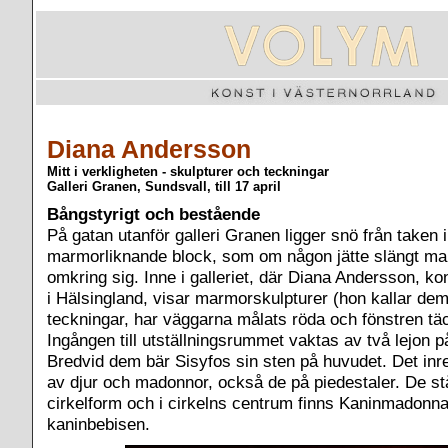
Diana Andersson
Mitt i verkligheten - skulpturer och teckningar
Galleri Granen, Sundsvall, till 17 april
Bångstyrigt och bestående
På gatan utanför galleri Granen ligger snö från taken i
marmorliknande block, som om någon jätte slängt ma
omkring sig. Inne i galleriet, där Diana Andersson, ko
i Hälsingland, visar marmorskulpturer (hon kallar de
teckningar, har väggarna målats röda och fönstren täc
Ingången till utställningsrummet vaktas av två lejon p
Bredvid dem bär Sisyfos sin sten på huvudet. Det in
av djur och madonnor, också de på piedestaler. De stå
cirkelform och i cirkelns centrum finns Kaninmadonn
kaninbebisen.