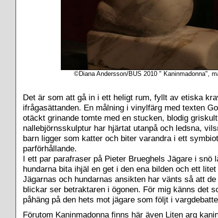
©Diana Andersson/BUS 2010 " Kaninmadonna", m
Det är som att gå in i ett heligt rum, fyllt av etiska k
ifrågasättanden. En målning i vinylfärg med texten God
otäckt grinande tomte med en stucken, blodig griskult
nallebjörnsskulptur har hjärtat utanpå och ledsna, vi
barn ligger som katter och biter varandra i ett symbiot
parförhållande.
I ett par parafraser på Pieter Brueghels Jägare i snö 
hundarna bita ihjäl en get i den ena bilden och ett lite
Jägarnas och hundarnas ansikten har vänts så att de
blickar ser betraktaren i ögonen. För mig känns det so
påhäng på den hets mot jägare som följt i vargdebatte
Förutom Kaninmadonna finns här även Liten arg kani