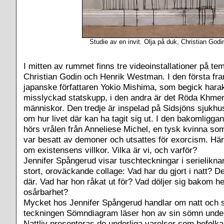
Studie av en invit. Olja på duk, Christian Godi
I mitten av rummet finns tre videoinstallationer på te
Christian Godin och Henrik Westman. I den första fr
japanske författaren Yokio Mishima, som begick haraki
misslyckad statskupp, i den andra är det Röda Khmer
människor. Den tredje är inspelad på Sidsjöns sjukhu
om hur livet där kan ha tagit sig ut. I den bakomligga
hörs vrålen från Anneliese Michel, en tysk kvinna som
var besatt av demoner och utsattes för exorcism. Här
om existensens villkor. Vilka är vi, och varför?
Jennifer Spångerud visar tuschteckningar i serieliknan
stort, oroväckande collage: Vad har du gjort i natt? Det
där. Vad har hon råkat ut för? Vad döljer sig bakom 
osårbarhet?
Mycket hos Jennifer Spångerud handlar om natt och 
teckningen Sömndiagram läser hon av sin sömn under
Nattliv presenteras de underliga varelser som befolkar n