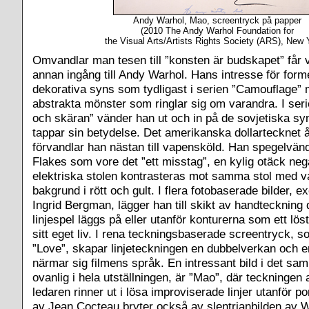
Andy Warhol, Mao, screentryck på papper
(2010 The Andy Warhol Foundation for
the Visual Arts/Artists Rights Society (ARS), New 
Omvandlar man tesen till ”konsten är budskapet” får v
annan ingång till Andy Warhol. Hans intresse för form
dekorativa syns som tydligast i serien ”Camouflage” 
abstrakta mönster som ringlar sig om varandra. I se
och skäran” vänder han ut och in på de sovjetiska sym
tappar sin betydelse. Det amerikanska dollartecknet 
förvandlar han nästan till vapensköld. Han spegelvän
Flakes som vore det ”ett misstag”, en kylig otäck neg
elektriska stolen kontrasteras mot samma stol med v
bakgrund i rött och gult. I flera fotobaserade bilder,
Ingrid Bergman, lägger han till skikt av handteckning d
linjespel läggs på eller utanför konturerna som ett lö
sitt eget liv. I rena teckningsbaserade screentryck, 
”Love”, skapar linjeteckningen en dubbelverkan och 
närmar sig filmens språk. En intressant bild i det s
ovanlig i hela utställningen, är ”Mao”, där teckningen
ledaren rinner ut i lösa improviserade linjer utanför por
av Jean Cocteau bryter också av slentrianbilden av W