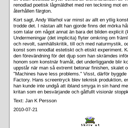
renodlad poetisk lågmäldhet med ren teckning mot en
återhållen färgton.
Kort sagt, Andy Warhol var minst av allt en ytlig kon
trodde det. I nästan allt han gjorde finns det mörka hål
som talar om något annat än bara det bilden explicit (k
Undermeningar (det implicita) flyter omkring om främ
och revolt, samhällskritik, till och med naturmystik, oc
konst som renodlat estetiskt och etiskt experiment. 
den förevändning för det djup som han skrämdes inf
honom som konstnär framåt, det underliggande blir
uppstår när man så extremt betonar finishen, skalet 
”Machines have less problems.” Visst, därför byggde 
Factory. Hans screentryck blev teknisk produktion, e
han kunde inte undgå att ibland smyga in sin hand m
kritan som en besvärjande och gåtfullt visionär stoppk
Text: Jan K Persson
2010-07-21