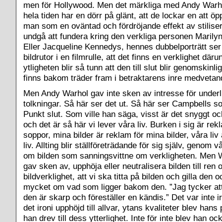
men för Hollywood. Men det märkliga med Andy Warhol
hela tiden har en dörr på glänt, att de lockar en att öp
man som en oväntad och fördröjande effekt av stiliser
undgå att fundera kring den verkliga personen Marilyn
Eller Jacqueline Kennedys, hennes dubbelporträtt ser
bildrutor i en filmrulle, att det finns en verklighet däru
ytligheten blir så tunn att den till slut blir genomskinl
finns bakom träder fram i betraktarens inre medvetan
Men Andy Warhol gav inte sken av intresse för under
tolkningar. Så här ser det ut. Så här ser Campbells s
Punkt slut. Som ville han säga, visst är det snyggt och
och det är så här vi lever våra liv. Burken i sig är re
soppor, mina bilder är reklam för mina bilder, våra liv
liv. Allting blir ställföreträdande för sig själv, genom v
om bilden som sanningsvittne om verkligheten. Men Wa
gav sken av, upphöja eller neutralisera bilden till ren 
bildverklighet, att vi ska titta på bilden och gilla den 
mycket om vad som ligger bakom den. ”Jag tycker att
den är skarp och föreställer en kändis.” Det var inte ir
det ironi upphöjd till allvar, ytans kvaliteter blev ha
han drev till dess ytterlighet. Inte för inte blev han oc