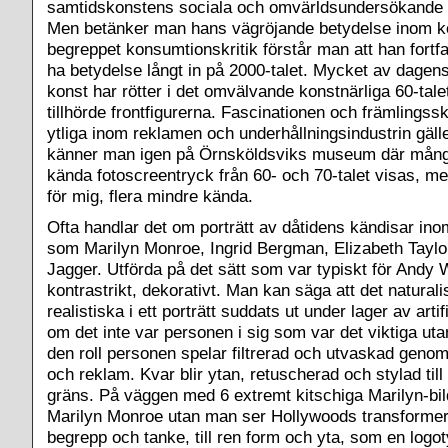
samtidskonstens sociala och omvärldsundersökande f
Men betänker man hans vägröjande betydelse inom k
begreppet konsumtionskritik förstår man att han fort
ha betydelse långt in på 2000-talet. Mycket av dagen
konst har rötter i det omvälvande konstnärliga 60-tale
tillhörde frontfigurerna. Fascinationen och främlingssk
ytliga inom reklamen och underhållningsindustrin gäll
känner man igen på Örnsköldsviks museum där mån
kända fotoscreentryck från 60- och 70-talet visas, men
för mig, flera mindre kända.
Ofta handlar det om porträtt av dåtidens kändisar in
som Marilyn Monroe, Ingrid Bergman, Elizabeth Taylo
Jagger. Utförda på det sätt som var typiskt för Andy Wa
kontrastrikt, dekorativt. Man kan säga att det naturalis
realistiska i ett porträtt suddats ut under lager av artifi
om det inte var personen i sig som var det viktiga uta
den roll personen spelar filtrerad och utvaskad genom
och reklam. Kvar blir ytan, retuscherad och stylad till
gräns. På väggen med 6 extremt kitschiga Marilyn-bil
Marilyn Monroe utan man ser Hollywoods transformeri
begrepp och tanke, till ren form och yta, som en logot