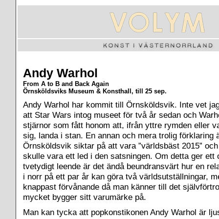
Andy Warhol
From A to B and Back Again
Örnsköldsviks Museum & Konsthall, till 25 sep.
Andy Warhol har kommit till Örnsköldsvik. Inte vet ja
att Star Wars intog museet för två år sedan och Warh
stjärnor som fått honom att, ifrån yttre rymden eller v
sig, landa i stan. En annan och mera trolig förklaring 
Örnsköldsvik siktar på att vara ”världsbäst 2015” och
skulle vara ett led i den satsningen. Om detta ger ett
tvetydigt leende är det ändå beundransvärt hur en rel
i norr på ett par år kan göra två världsutställningar, m
knappast förvånande då man känner till det självfört
mycket bygger sitt varumärke på.
Man kan tycka att popkonstikonen Andy Warhol är lju