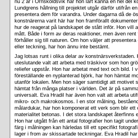
nu 2 år i Örnsköldsvik har hon lärt känna en hel del 
Lundgrens hållning till projektet utgår därför utifrån en 
presentera dem för varandra. Under dagarna då de ös
konstnärerna varit här har hon framförallt dokumenter
hur de reagerat på landskapet de stått inför. Hon vil
mått. Både i form av deras reaktioner, men även rent 
förhåller sig till naturen. Om hon väljer att presentera
eller teckning, har hon ännu inte bestämt.
Jag lotsas runt i olika delar av konstnärsverkstaden.
uteslutande valt att arbeta med träskivor som hon gröp
reliefer uppstår. Hon har arbetat med text och bild. I 
föreställande en nyplanterad björk, har hon hämtat mo
utanför lokalen. Men hon säger samtidigt att motivet 
hämtat från många platser i världen. Det är på samma
universalt. Eva Hradil har även hon valt att arbeta ut
mikro- och makrokosmos. I en stor målning, beståen
målardukar, har hon komponerat ett verk som blir ett 
materialitet betonas. I det stora landskapet återfinns e
Hon har utgått från ett antal fotografier hon tagit unde
färg i målningen kan härledas till ett specifikt fotogra
lager i from av skissartade teckningar. Eva Hradil har