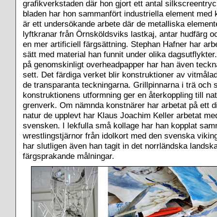
grafikverkstaden där hon gjort ett antal silkscreentryc
bladen har hon sammanfört industriella element med 
är ett undersökande arbete där de metalliska element
lyftkranar från Örnsköldsviks lastkaj, antar hudfärg o
en mer artificiell färgsättning. Stephan Hafner har arbe
sätt med material han funnit under olika dagsutflykte
på genomskinligt overheadpapper har han även teckna
sett. Det färdiga verket blir konstruktioner av vitmålad
de transparanta teckningarna. Grillpinnarna i trä och 
konstruktionens utformning ger en återkoppling till na
grenverk. Om nämnda konstnärer har arbetat på ett d
natur de upplevt har Klaus Joachim Keller arbetat m
svensken. I lekfulla små kollage har han kopplat sa
wrestlingstjärnor från idolkort med den svenska viking
har slutligen även han tagit in det norrländska landsk
färgsprakande målningar.