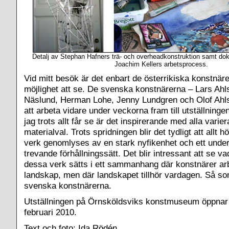
Detalj av Stephan Hafners trä- och overheadkonstruktion samt do
Joachim Kellers arbetsprocess.
Vid mitt besök är det enbart de österrikiska konstnär
möjlighet att se. De svenska konstnärerna – Lars Ahl
Näslund, Herman Lohe, Jenny Lundgren och Olof Ah
att arbeta vidare under veckorna fram till utställningen
jag trots allt får se är det inspirerande med alla varie
materialval. Trots spridningen blir det tydligt att allt
verk genomlyses av en stark nyfikenhet och ett unde
trevande förhållningssätt. Det blir intressant att se 
dessa verk sätts i ett sammanhang där konstnärer 
landskap, men där landskapet tillhör vardagen. Så so
svenska konstnärerna.
Utställningen på Örnsköldsviks konstmuseum öppnar
februari 2010.
Text och foto: Ida Rödén