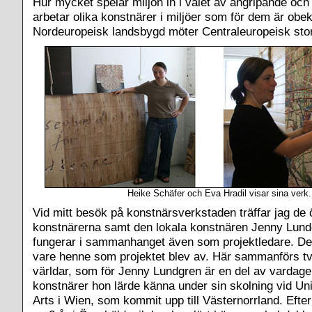
Hur mycket spelar miljön in i valet av angripande och
arbetar olika konstnärer i miljöer som för dem är obe
Nordeuropeisk landsbygd möter Centraleuropeisk sto
Heike Schäfer och Eva Hradil visar sina verk.
Vid mitt besök på konstnärsverkstaden träffar jag de 
konstnärerna samt den lokala konstnären Jenny Lund
fungerar i sammanhanget även som projektledare. De
vare henne som projektet blev av. Här sammanförs två
världar, som för Jenny Lundgren är en del av vardage
konstnärer hon lärde känna under sin skolning vid Uni
Arts i Wien, som kommit upp till Västernorrland. Efter