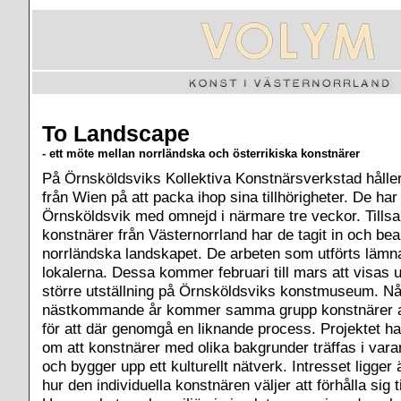
To Landscape
- ett möte mellan norrländska och österrikiska konstnärer
På Örnsköldsviks Kollektiva Konstnärsverkstad håller
från Wien på att packa ihop sina tillhörigheter. De har 
Örnsköldsvik med omnejd i närmare tre veckor. Til
konstnärer från Västernorrland har de tagit in och bea
norrländska landskapet. De arbeten som utförts lämna
lokalerna. Dessa kommer februari till mars att visas 
större utställning på Örnsköldsviks konstmuseum. N
nästkommande år kommer samma grupp konstnärer at
för att där genomgå en liknande process. Projektet ha
om att konstnärer med olika bakgrunder träffas i var
och bygger upp ett kulturellt nätverk. Intresset ligger 
hur den individuella konstnären väljer att förhålla sig ti