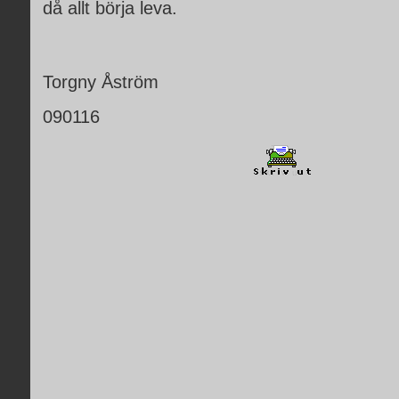
då allt börja leva.
Torgny Åström
090116