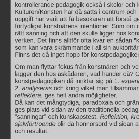
kontrollerande pedagogik också i skolor och k
Kulturen/Konsten har då satts i centrum oc
uppgift har varit att få besökaren att förstå 
förtydligat konstnärens intentioner. Som om 
rätt sanning och att den skulle ligger hos kons
verken. Det finns alltför ofta kvar en sådan ”k
som kan vara skrämmande i all sin auktoritä
Finns det då inget hopp för konstpedagogike
Om man flyttar fokus från konstnären och verk
lägger den hos åskådaren, vad händer då?
konstpedagogiken då inriktar sig på 1.
exper
2.
analyseras
och kring vilket man tillsamma
reflektera
, ges helt andra möjligheter.
Då kan det mångtydiga, paradoxala och grä
ges plats vid sidan av den traditionella peda
”sanningar” och kunskapstest.
Reflektion, kre
självförtroende
blir då honnörsord vid sidan a
och resultat.