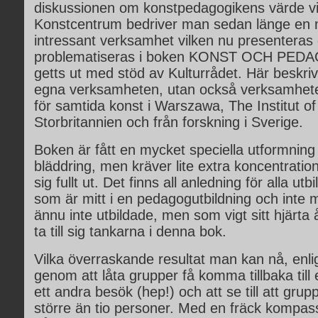
diskussionen om konstpedagogikens värde vid
Konstcentrum bedriver man sedan länge en
intressant verksamhet vilken nu presenteras
problematiseras i boken KONST OCH PEDA
getts ut med stöd av Kulturrådet. Här beskriv
egna verksamheten, utan också verksamhet
för samtida konst i Warszawa, The Institut of
Storbritannien och från forskning i Sverige.
Boken är fått en mycket speciella utformning 
bläddring, men kräver lite extra koncentration f
sig fullt ut. Det finns all anledning för alla utbi
som är mitt i en pedagogutbildning och inte mi
ännu inte utbildade, men som vigt sitt hjärta 
ta till sig tankarna i denna bok.
Vilka överraskande resultat man kan nå, enli
genom att låta grupper få komma tillbaka till 
ett andra besök (hep!) och att se till att grup
större än tio personer. Med en fräck kompass