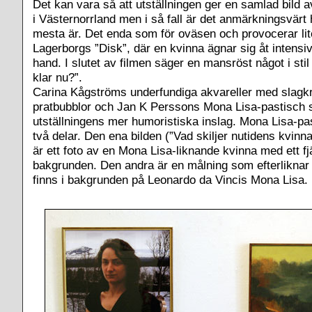
Det kan vara så att utställningen ger en samlad bild
i Västernorrland men i så fall är det anmärkningsvärt 
mesta är. Det enda som för oväsen och provocerar lit
Lagerborgs ”Disk”, där en kvinna ägnar sig åt intensiv
hand. I slutet av filmen säger en mansröst något i sti
klar nu?”.
Carina Kågströms underfundiga akvareller med slagkra
pratbubblor och Jan K Perssons Mona Lisa-pastisch s
utställningens mer humoristiska inslag. Mona Lisa-pa
två delar. Den ena bilden (”Vad skiljer nutidens kvinna
är ett foto av en Mona Lisa-liknande kvinna med ett fj
bakgrunden. Den andra är en målning som efterliknar
finns i bakgrunden på Leonardo da Vincis Mona Lisa.