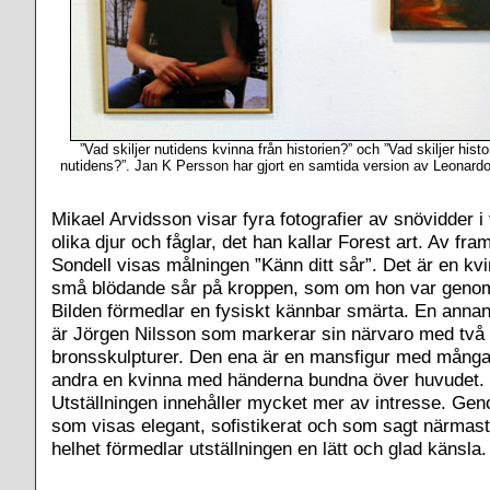
”Vad skiljer nutidens kvinna från historien?” och ”Vad skiljer hist
nutidens?”. Jan K Persson har gjort en samtida version av Leonard
Mikael Arvidsson visar fyra fotografier av snövidder i
olika djur och fåglar, det han kallar Forest art. Av fr
Sondell visas målningen ”Känn ditt sår”. Det är en k
små blödande sår på kroppen, som om hon var genom
Bilden förmedlar en fysiskt kännbar smärta. En annan
är Jörgen Nilsson som markerar sin närvaro med två
bronsskulpturer. Den ena är en mansfigur med mång
andra en kvinna med händerna bundna över huvudet.
Utställningen innehåller mycket mer av intresse. Ge
som visas elegant, sofistikerat och som sagt närmast
helhet förmedlar utställningen en lätt och glad känsla.