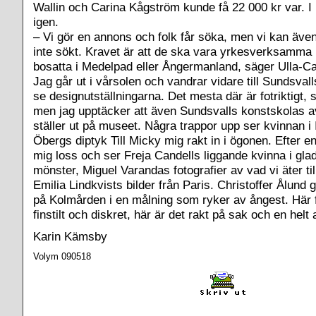
Wallin och Carina Kågström kunde få 22 000 kr var. I 
igen.
– Vi gör en annons och folk får söka, men vi kan äv
inte sökt. Kravet är att de ska vara yrkesverksamma
bosatta i Medelpad eller Ångermanland, säger Ulla-Ca
Jag går ut i vårsolen och vandrar vidare till Sundsval
se designutställningarna. Det mesta där är fotriktigt,
men jag upptäcker att även Sundsvalls konstskolas 
ställer ut på museet. Några trappor upp ser kvinnan i
Öbergs diptyk Till Micky mig rakt in i ögonen. Efter en
mig loss och ser Freja Candells liggande kvinna i gla
mönster, Miguel Varandas fotografier av vad vi äter ti
Emilia Lindkvists bilder från Paris. Christoffer Ålund 
på Kolmården i en målning som ryker av ångest. Här f
finstilt och diskret, här är det rakt på sak och en helt
Karin Kämsby
Volym 090518