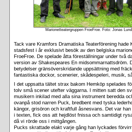
Marionetteatergruppen FroeFroe.
Foto: Jonas Lund
Tack vare Kramfors Dramatiska Teaterförening hade 
stadsfest i år exklusivt besök av den belgiska mario
FroeFroe. De spelade åtta föreställningar under två d
version av Shakespeares En midsommarnattsdröm. Det
betydelser gränsöverskridande uppsättning med fräck
fantastiska dockor, scenerier, skådespeleri, musik, s
I det uppsatta tältet strax bakom Hemköp spelades fö
tolv små scener utefter väggarna. I mitten satt den s
musikern inkilad med alla sina instrument beredda o
ovanpå stod narren Puck, bredbent med tyska lederh
kängor, grisöron och kraftfull åsnesvans. Det var han
i texten, fick oss att hejdlöst fnissa och samtidigt rys
då vi rörde oss i mittgången.
Pucks skrattade elakt varje gång han lyckades förvir