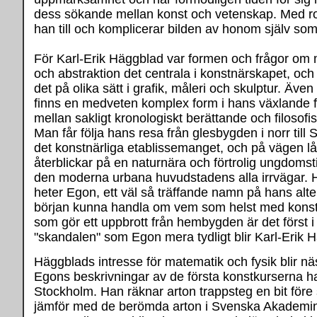
dess sökande mellan konst och vetenskap. Med 
han till och komplicerar bilden av honom själv so
För Karl-Erik Häggblad var formen och frågor om 
och abstraktion det centrala i konstnärskapet, oc
det på olika sätt i grafik, måleri och skulptur. Äv
finns en medveten komplex form i hans växlande fö
mellan sakligt kronologiskt berättande och filoso
Man får följa hans resa från glesbygden i norr till
det konstnärliga etablissemanget, och på vägen lå
återblickar på en naturnära och förtrolig ungdoms
den moderna urbana huvudstadens alla irrvägar.
heter Egon, ett väl så träffande namn på hans alter
början kunna handla om vem som helst med kon
som gör ett uppbrott från hembygden är det först
"skandalen" som Egon mera tydligt blir Karl-Erik 
Häggblads intresse för matematik och fysik blir näst
Egons beskrivningar av de första konstkurserna ha
Stockholm. Han räknar arton trappsteg en bit före
jämför med de berömda arton i Svenska Akademi