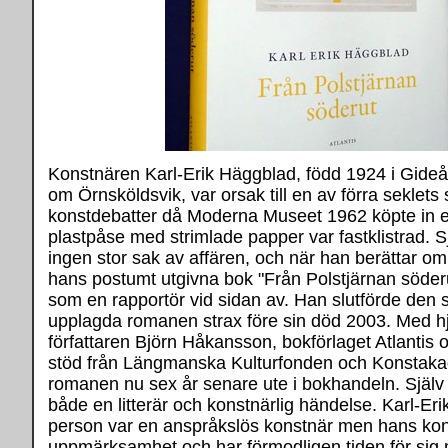
Konstnären Karl-Erik Häggblad, född 1924 i Gideå 
om Örnsköldsvik, var orsak till en av förra seklets 
konstdebatter då Moderna Museet 1962 köpte in e
plastpåse med strimlade papper var fastklistrad. S
ingen stor sak av affären, och när han berättar om
hans postumt utgivna bok "Från Polstjärnan söderu
som en rapportör vid sidan av. Han slutförde den s
upplagda romanen strax före sin död 2003. Med hj
författaren Björn Håkansson, bokförlaget Atlantis
stöd från Längmanska Kulturfonden och Konstaka
romanen nu sex år senare ute i bokhandeln. Själv 
både en litterär och konstnärlig händelse. Karl-E
person var en anspråkslös konstnär men hans kons
uppmärksamhet och har förmodligen tiden för sig