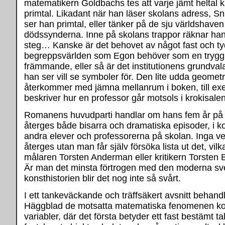
matematikern Goldbachs tes att varje jämt heltal k
primtal. Likadant när han läser skolans adress, S
ser han primtal, eller tänker på de sju världshaven 
dödssynderna. Inne på skolans trappor räknar han 
steg… Kanske är det behovet av något fast och tydl
begreppsvärlden som Egon behöver som en tryggh
främmande, eller så är det institutionens grundval
han ser vill se symboler för. Den lite udda geometr
återkommer med jämna mellanrum i boken, till ex
beskriver hur en professor går motsols i krokisalen
Romanens huvudparti handlar om hans fem år på
återges både bisarra och dramatiska episoder, i 
andra elever och professorerna på skolan. Inga v
återges utan man får själv försöka lista ut det, vil
målaren Torsten Anderman eller kritikern Torsten Be
Är man det minsta förtrogen med den moderna s
konsthistorien blir det nog inte så svårt.
I ett tankeväckande och träffsäkert avsnitt behandl
Häggblad de motsatta matematiska fenomenen ko
variabler, där det första betyder ett fast bestämt tal 