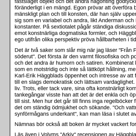
fastslaget objekt och det andra någonting godtyckl
föränderligt i en mängd. Egon prövar att överföra b
mänskligt plan och till konsten, där han själv uppen
sig som en variabel och andra, likt Anderman och
konstanter. På sextiotalet pågår ständiga diskussio
emot konstnärliga dogmatiska formler, och Häggblad
ego utifrån olika perspektiv pröva hållbarheten i ti
Det är två saker som slår mig när jag läser "Från 
söderut". Det första är den varmt filosofiska och p
och det andra är humorn och satiren. Kombinerat 
som en motstridig och inte så lättköpt hållning, me
Karl-Erik Häggblads öppenhet och intresse av att f
till en slags demokratisk och lättsam vardaglighet.
liv. Trots, eller tack vare, sina ofta konstnärligt k
tankegångar visste han att det är det enkla och ö
till sist. Men hur det går till finns inga regelböcker 
det om ständig ödmjukhet och sökande. "Och vattn
synförmågans underkant", kan man läsa i slutet a
Nämnas bör också att boken är mycket vackert fo
Läs även i Volyms "Arkiv" recensionen av Häggbla