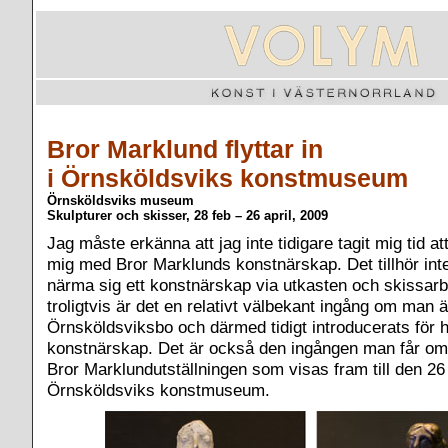
Bror Marklund flyttar in
i Örnsköldsviks konstmuseum
Örnsköldsviks museum
Skulpturer och skisser, 28 feb – 26 april, 2009
Jag måste erkänna att jag inte tidigare tagit mig tid at
mig med Bror Marklunds konstnärskap. Det tillhör inte
närma sig ett konstnärskap via utkasten och skissar
troligtvis är det en relativt välbekant ingång om man ä
Örnsköldsviksbo och därmed tidigt introducerats för 
konstnärskap. Det är också den ingången man får o
Bror Marklundutställningen som visas fram till den 26 
Örnsköldsviks konstmuseum.