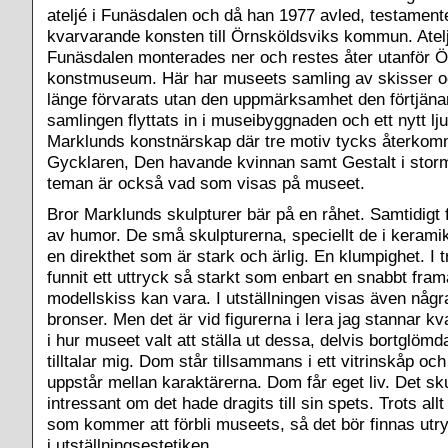
ateljé i Funäsdalen och då han 1977 avled, testamen
kvarvarande konsten till Örnsköldsviks kommun. Atelj
Funäsdalen monterades ner och restes åter utanför 
konstmuseum. Här har museets samling av skisser o
länge förvarats utan den uppmärksamhet den förtjäna
samlingen flyttats in i museibyggnaden och ett nytt lju
Marklunds konstnärskap där tre motiv tycks återkom
Gycklaren, Den havande kvinnan samt Gestalt i stor
teman är också vad som visas på museet.
Bror Marklunds skulpturer bär på en råhet. Samtidigt f
av humor. De små skulpturerna, speciellt de i kerami
en direkthet som är stark och ärlig. En klumpighet. I 
funnit ett uttryck så starkt som enbart en snabbt fra
modellskiss kan vara. I utställningen visas även någr
bronser. Men det är vid figurerna i lera jag stannar kv
i hur museet valt att ställa ut dessa, delvis bortglömd
tilltalar mig. Dom står tillsammans i ett vitrinskåp oc
uppstår mellan karaktärerna. Dom får eget liv. Det sku
intressant om det hade dragits till sin spets. Trots all
som kommer att förbli museets, så det bör finnas utry
i utställningsestetiken.