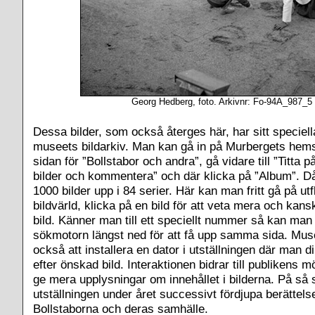
Georg Hedberg, foto. Arkivnr: Fo-94A_987_5
Dessa bilder, som också återges här, har sitt speciel
museets bildarkiv. Man kan gå in på Murbergets hemsi
sidan för ”Bollstabor och andra”, gå vidare till ”Titta
bilder och kommentera” och där klicka på ”Album”. 
1000 bilder upp i 84 serier. Här kan man fritt gå på utf
bildvärld, klicka på en bild för att veta mera och ka
bild. Känner man till ett speciellt nummer så kan man s
sökmotorn längst ned för att få upp samma sida. Mus
också att installera en dator i utställningen där man d
efter önskad bild. Interaktionen bidrar till publikens m
ge mera upplysningar om innehållet i bilderna. På så 
utställningen under året successivt fördjupa berättel
Bollstaborna och deras samhälle.