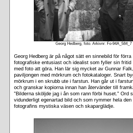
Georg Hedberg, foto. Arkivnr: Fo-94A_584_7
Georg Hedberg är på något sätt en sinnebild för förra
fotografiske entusiast och idealist som fyller sin friti
med foto att göra. Han lär sig mycket av Gunnar Falk
paviljongen med mörkrum och fotokataloger. Snart by
mörkrum i en skrubb ute i farstun. Han går ut i farst
och granskar kopiorna innan han återvänder till fram
”Bilderna sköljde jag i ån som rann förbi huset.” Ord
vidunderligt egenartad bild och som rymmer hela den t
fotografins mystiska väsen och skaparglädje.