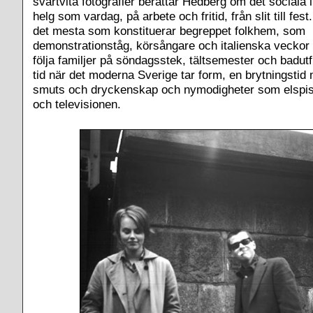
svartvita fotografier berättar Hedberg om det sociala l
helg som vardag, på arbete och fritid, från slit till fest
det mesta som konstituerar begreppet folkhem, som
demonstrationståg, körsångare och italienska veckor
följa familjer på söndagsstek, tältsemester och badutf
tid när det moderna Sverige tar form, en brytningstid 
smuts och dryckenskap och nymodigheter som elspi
och televisionen.