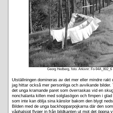
Georg Hedberg, foto. Arkivnr: Fo-94A_802_6
Utställningen domineras av det mer eller mindre rak
jag hittar också mer personliga och avvikande bilder.
det unga kramande paret som överraskas vid en skug
nonchalanta killen med solglasögon och fimpen i glad
som inte kan dölja sina känslor bakom den blygt neds
Bilden med de unga backhopparpojkarna där den som ä
våghalsigt flyger in från bildkanten ut mot det öppna 