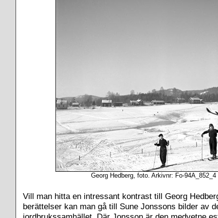
Georg Hedberg, foto. Arkivnr: Fo-94A_852_4
Vill man hitta en intressant kontrast till Georg Hedb
berättelser kan man gå till Sune Jonssons bilder av d
jordbrukssamhället. Där Jonsson är den medvetne es