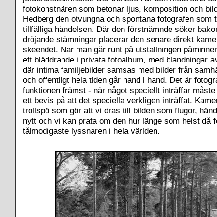
fotokonstnären som betonar ljus, komposition och bil
Hedberg den otvungna och spontana fotografen som t
tillfälliga händelsen. Där den förstnämnde söker bak
dröjande stämningar placerar den senare direkt kamer
skeendet. När man går runt på utställningen påminne
ett bläddrande i privata fotoalbum, med blandningar av
där intima familjebilder samsas med bilder från samhäl
och offentligt hela tiden går hand i hand. Det är fotogr
funktionen främst - när något speciellt inträffar måst
ett bevis på att det speciella verkligen inträffat. Kame
trollspö som gör att vi dras till bilden som flugor, hä
nytt och vi kan prata om den hur länge som helst då f
tålmodigaste lyssnaren i hela världen.