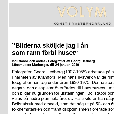
”Bilderna sköljde jag i ån
som rann förbi huset”
Bollstabor och andra - Fotografier av Georg Hedberg
Länsmuseet Murberget, till 24 januari 2010
Fotografen Georg Hedberg (1907-1955) arbetade på s
i närheten av Kramfors. Men hans livsverk var de run
fotografier han tog under åren 1930-1975. Denna stor
negativ och glasplåtar överfördes till Länsmuseet i mit
och bildar nu grunden för utställningen ”Bollstabor oc
visas på nedre plan hela året ut. Här skildrar han så
Bollstabruk med omnejd, som det såg ut på 50- och 60
folkhemstanken och framtidsoptimismen florerade som