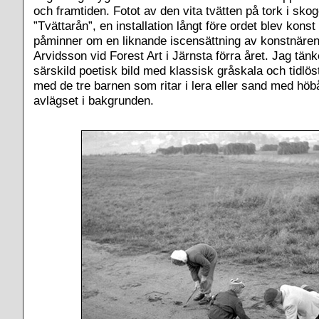
och framtiden. Fotot av den vita tvätten på tork i sko
”Tvättarån”, en installation långt före ordet blev kons
påminner om en liknande iscensättning av konstnäre
Arvidsson vid Forest Art i Järnsta förra året. Jag tän
särskild poetisk bild med klassisk gråskala och tidlöst
med de tre barnen som ritar i lera eller sand med hö
avlägset i bakgrunden.