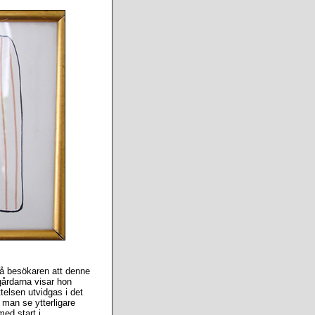
 på besökaren att denne
gårdarna visar hon
telsen utvidgas i det
 man se ytterligare
ed start i