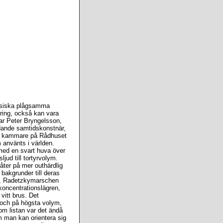
fysiska plågsamma
dring, också kan vara
har Peter Bryngelsson,
ande samtidskonstnär,
art kammare på Rådhuset
 använts i världen.
med en svart huva över
jud till tortyrvolym.
låter på mer outhärdlig
bakgrunder till deras
et, Radetzkymarschen
 koncentrationslägren,
vitt brus. Det
 och på högsta volym,
om listan var det ändå
m man kan orientera sig