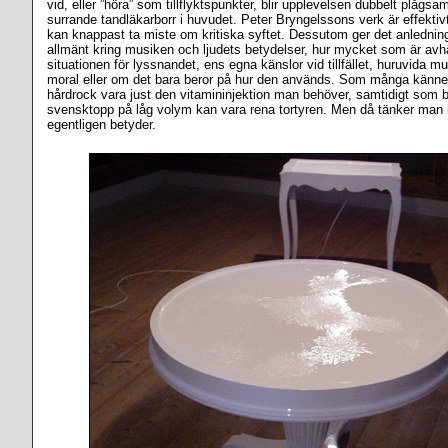
vid, eller ”höra” som tillflyktspunkter, blir upplevelsen dubbelt plågs
surrande tandläkarborr i huvudet. Peter Bryngelssons verk är effektiv
kan knappast ta miste om kritiska syftet. Dessutom ger det anledning
allmänt kring musiken och ljudets betydelser, hur mycket som är avh
situationen för lyssnandet, ens egna känslor vid tillfället, huruvida 
moral eller om det bara beror på hur den används. Som många känne
hårdrock vara just den vitamininjektion man behöver, samtidigt som 
svensktopp på låg volym kan vara rena tortyren. Men då tänker man 
egentligen betyder.