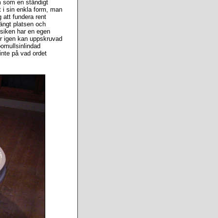
am som en ständigt
t i sin enkla form, man
 att fundera rent
ängt platsen och
musiken har en egen
r igen kan uppskruvad
bomullsinlindad
inte på vad ordet