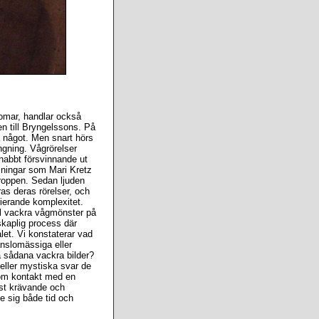
omar, handlar också
en till Bryngelssons. På
a något. Men snart hörs
ungning. Vågrörelser
nabbt försvinnande ut
lningar som Mari Kretz
kroppen. Sedan ljuden
as deras rörelser, och
ierande komplexitet.
ill vackra vågmönster på
skaplig process där
alet. Vi konstaterar vad
änslomässiga eller
a sådana vackra bilder?
eller mystiska svar de
r om kontakt med en
est krävande och
 sig både tid och