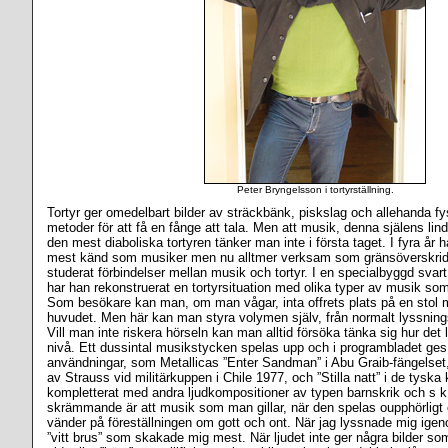
Peter Bryngelsson i tortyrställning.
Tortyr ger omedelbart bilder av sträckbänk, piskslag och allehanda 
metoder för att få en fånge att tala. Men att musik, denna själens lin
den mest diaboliska tortyren tänker man inte i första taget. I fyra år 
mest känd som musiker men nu alltmer verksam som gränsöverskrid
studerat förbindelser mellan musik och tortyr. I en specialbyggd sv
har han rekonstruerat en tortyrsituation med olika typer av musik som
Som besökare kan man, om man vågar, inta offrets plats på en stol 
huvudet. Men här kan man styra volymen själv, från normalt lyssningsl
Vill man inte riskera hörseln kan man alltid försöka tänka sig hur det 
nivå. Ett dussintal musikstycken spelas upp och i programbladet ges 
användningar, som Metallicas ”Enter Sandman” i Abu Graib-fängels
av Strauss vid militärkuppen i Chile 1977, och ”Stilla natt” i de tyska
kompletterat med andra ljudkompositioner av typen barnskrik och s k 
skrämmande är att musik som man gillar, när den spelas oupphörligt
vänder på föreställningen om gott och ont. När jag lyssnade mig igen
”vitt brus” som skakade mig mest. När ljudet inte ger några bilder so