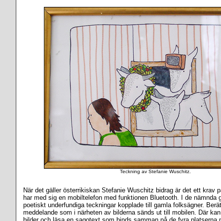
Teckning av Stefanie Wuschitz.
När det gäller österrikiskan Stefanie Wuschitz bidrag är det ett krav
har med sig en mobiltelefon med funktionen Bluetooth. I de nämnda 
poetiskt underfundiga teckningar kopplade till gamla folksägner. Berät
meddelande som i närheten av bilderna sänds ut till mobilen. Där kan
bilder och läsa en sagotext som binds samman på de fyra platserna m