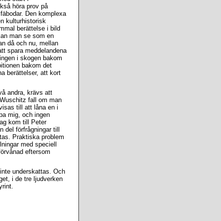
kså höra prov på
d fäbodar. Den komplexa
n kulturhistorisk
mmal berättelse i bild
n, kan man se som en
an då och nu, mellan
 att spara meddelandena
lningen i skogen bakom
bitionen bakom det
a berättelser, att kort
å andra, krävs att
i Wuschitz fall om man
sas till att låna en i
lpa mig, och ingen
ag kom till Peter
del förfrågningar till
rtas. Praktiska problem
llningar med speciell
e förvånad eftersom
 inte underskattas. Och
t, i de tre ljudverken
rint.