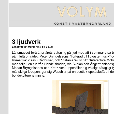
3 ljudverk
Länsmuseet Murberget, till 9 aug.
Länsmuseet fortsätter årets satsning på ljud med att i sommar visa tre 
på friluftsområdet. Peter Bryngelssons ”Torterad till ljuvaste musik” 
Kymatika” visas i Rådhuset, och Stafanie Wuschitz ”Interactive Mobil
man följa i en tur från Handelsboden, via Skolan och Ångermanlandsgå
Medan Bryngelssons och Kretz verk uppehåller sig väldigt påtagligt f
mänskliga kroppen, ger sig Wuschitz på en poetisk upptäcksfärd i d
bondekulturens minne.