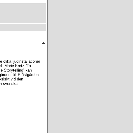
olika ljudinstallationer
och Marie Kretz ”Ta
e Storytelling” kan
rden, till Prästgården.
ysiskt vid den
en svenska