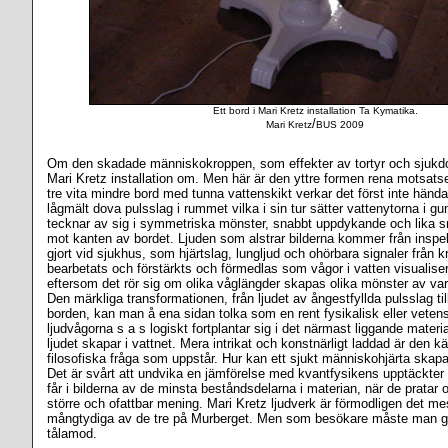
Ett bord i Mari Kretz installation Ta Kymatika.
/
Mari Kretz
BUS 2009
Om den skadade människokroppen, som effekter av tortyr och sjukd
Mari Kretz installation om. Men här är den yttre formen rena motsats
tre vita mindre bord med tunna vattenskikt verkar det först inte händ
lågmält dova pulsslag i rummet vilka i sin tur sätter vattenytorna i g
tecknar av sig i symmetriska mönster, snabbt uppdykande och lika s
mot kanten av bordet. Ljuden som alstrar bilderna kommer från inspe
gjort vid sjukhus, som hjärtslag, lungljud och ohörbara signaler från 
bearbetats och förstärkts och förmedlas som vågor i vatten visualiser
eftersom det rör sig om olika våglängder skapas olika mönster av var
Den märkliga transformationen, från ljudet av ångestfyllda pulsslag t
borden, kan man å ena sidan tolka som en rent fysikalisk eller veten
ljudvågorna s a s logiskt fortplantar sig i det närmast liggande materi
ljudet skapar i vattnet. Mera intrikat och konstnärligt laddad är den k
filosofiska fråga som uppstår. Hur kan ett sjukt människohjärta skap
Det är svårt att undvika en jämförelse med kvantfysikens upptäckter 
får i bilderna av de minsta beståndsdelarna i materian, när de prata
större och ofattbar mening. Mari Kretz ljudverk är förmodligen det m
mångtydiga av de tre på Murberget. Men som besökare måste man ge
tålamod.