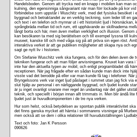
Handelsboden. Genom att trycka ned en knapp i mobilen kan man oc
kulning, den egensinniga sångvariant när man förr lockade på kor vi
förbindelse som uppstår i Wuschitz verk, med det fysiska besöket i e
byggnad och betraktandet av en verklig teckning, som leder till en ga
och text i en telefon och mynnar ut i ett historiskt ljud i hörsnäcka
språngbräda mellan tid och rum, ett upphävande av skillnaderna mell
långt borta och här, men även mellan verklighet och illusion. Genom
kan besökaren ta med sig berättelsen och till exempel lyssna till ku
museet, kanske till och med våga sig på att pröva sin egen röst. Am
interaktiva verket är att ge publiken möjligheter att skapa nya och egn
sagt ge nytt liv i historien.
Om Stefanie Wuschitz verk ska fungera, och för den delen även de tv
tekniken fungerar och att man följer anvisningarna. Kruxet kan vara 
inte har den aktuella typen av mobil, och enligt programbladet då hänvi
receptionen. När jag frågade efter en sådan kunde man dock inte hjä
visste vad det berodde på eller var man kunde få tag i telefoner. När j
Bryngelssons verk var inget ljud påslaget i rummet utan jag fick via en 
slut hjälp av personal i en närliggande byggnad, och ljudet kunde sta
är ju inget ovanligt snarare mer regel än undantag när det gäller utstä
teknik, och speciellt i början innan allt trimmats in. Men blir ändå lit
ljudet just är huvudkomponenten i de tre nya verken.
Hur som helst, också betydelsen av spontan publik interaktivitet ska
det finns ganska mycket att hämta i sommarens visningar på Murberge
men också att se dem i olika relationer till huvudutställningen Ljudlaby
Text och foto: Jan K Persson
090626