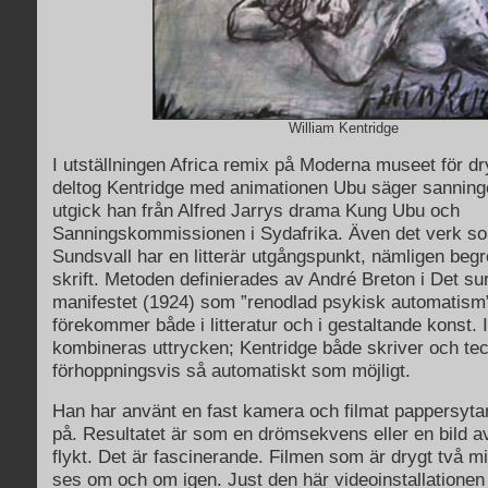
William Kentridge
I utställningen Africa remix på Moderna museet för dr
deltog Kentridge med animationen Ubu säger sanninge
utgick han från Alfred Jarrys drama Kung Ubu och
Sanningskommissionen i Sydafrika. Även det verk so
Sundsvall har en litterär utgångspunkt, nämligen beg
skrift. Metoden definierades av André Breton i Det sur
manifestet (1924) som ”renodlad psykisk automatism”
förekommer både i litteratur och i gestaltande konst. 
kombineras uttrycken; Kentridge både skriver och tec
förhoppningsvis så automatiskt som möjligt.
Han har använt en fast kamera och filmat pappersyta
på. Resultatet är som en drömsekvens eller en bild av
flykt. Det är fascinerande. Filmen som är drygt två m
ses om och om igen.
Just den här videoinstallationen