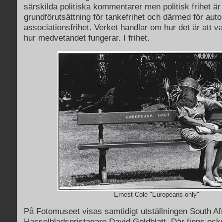
särskilda politiska kommentarer men politisk frihet är
grundförutsättning för tankefrihet och därmed för au
associationsfrihet. Verket handlar om hur det är att 
hur medvetandet fungerar. I frihet.
Ernest Cole "Europeans only"
På Fotomuseet visas samtidigt utställningen South Af
Hasselbladspristagare David Goldblatt. Där finns ock