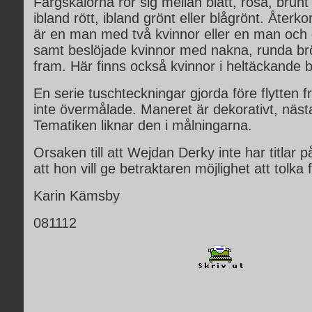
Färgskalorna rör sig mellan blått, rosa, brun
ibland rött, ibland grönt eller blågrönt. Åte
är en man med två kvinnor eller en man och 
samt beslöjade kvinnor med nakna, runda br
fram. Här finns också kvinnor i heltäckande 
En serie tuschteckningar gjorda före flytten f
inte övermålade. Maneret är dekorativt, näst
Tematiken liknar den i målningarna.
Orsaken till att Wejdan Derky inte har titlar p
att hon vill ge betraktaren möjlighet att tolka fr
Karin Kämsby
081112