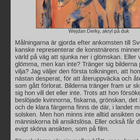
Wejdan Derky, akryl på duk
Målningarna är gjorda efter ankomsten till Sv
kanske representerar de konstnärens minnen
värld på väg att sjunka ner i glömskan. Eller v
glömma, men kan inte? Tränger sig bilderna
vilja? Jag väljer den första tolkningen, att h
nästan desperat, för att återuppväcka och å
som gått förlorat. Bilderna tränger fram ur s
sig hon vill det eller inte. Trots att hon försö
beslöjade kvinnorna, fiskarna, grönskan, det i
och de klara färgerna finns de där, i landet m
solsken. Men hon minns inte alltid ansikten o
människorna bli ansiktslösa. Eller också får 
evigt sköna ansikten, som på film.